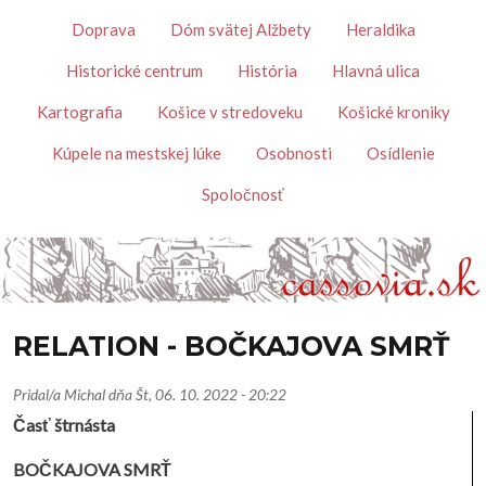
Skočiť na hlavný obsah
Témy
Doprava
Dóm svätej Alžbety
Heraldika
Historické centrum
História
Hlavná ulica
Kartografia
Košice v stredoveku
Košické kroniky
Kúpele na mestskej lúke
Osobnosti
Osídlenie
Spoločnosť
RELATION - BOČKAJOVA SMRŤ
Pridal/a
Michal
dňa
Št, 06. 10. 2022 - 20:22
Časť štrnásta
BOČKAJOVA SMRŤ