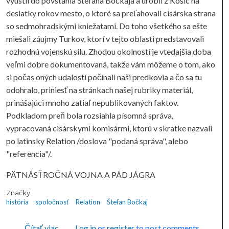
vyústil do povstania Štefana Bočkaja a urobil z Košíc na
desiatky rokov mesto, o ktoré sa preťahovali cisárska strana
so sedmohradskými kniežatami. Do toho všetkého sa ešte
miešali záujmy Turkov, ktorí v tejto oblasti predstavovali
rozhodnú vojenskú silu. Zhodou okolností je vtedajšia doba
veľmi dobre dokumentovaná, takže vám môžeme o tom, ako
si počas oných udalostí počínali naši predkovia a čo sa tu
odohralo, priniesť na stránkach našej rubriky materiál,
prinášajúci mnoho zatiaľ nepublikovaných faktov.
Podkladom preň bola rozsiahla písomná správa,
vypracovaná cisárskymi komisármi, ktorú v skratke nazvali
po latinsky Relation /doslova "podaná správa", alebo
"referencia"/.
PÄTNÁSŤROČNÁ VOJNA A PÁD JÁGRA
Značky
história
spoločnosť
Relation
Štefan Bočkaj
o RELATION
Čítať viac
Log in
or
register
to post comments