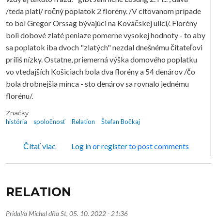
/teda platí/ ročný poplatok 2 florény. /V citovanom prípade
to bol Gregor Orssag bývajúci na Kováčskej ulici/. Florény
boli dobové zlaté peniaze pomerne vysokej hodnoty - to aby
sa poplatok iba dvoch "zlatých" nezdal dnešnému čitateľovi
príliš nízky. Ostatne, priemerná výška domového poplatku
vo vtedajších Košiciach bola dva florény a 54 denárov /čo
bola drobnejšia minca - sto denárov sa rovnalo jednému
florénu/.
Značky
história
spoločnosť
Relation
Štefan Bočkaj
o RELATION
Čítať viac
Log in
or
register
to post comments
RELATION
Pridal/a
Michal
dňa
St, 05. 10. 2022 - 21:36