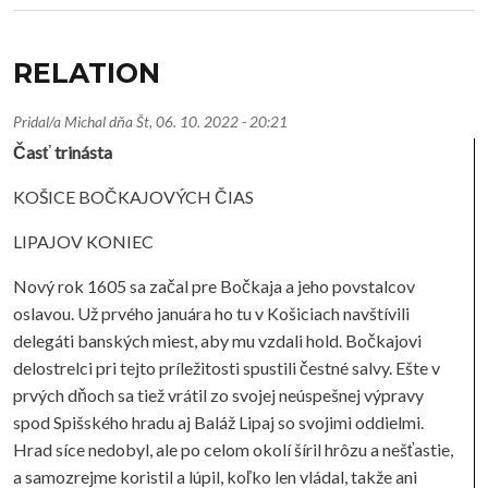
RELATION
Pridal/a
Michal
dňa
Št, 06. 10. 2022 - 20:21
Časť trinásta
KOŠICE BOČKAJOVÝCH ČIAS
LIPAJOV KONIEC
Nový rok 1605 sa začal pre Bočkaja a jeho povstalcov
oslavou. Už prvého januára ho tu v Košiciach navštívili
delegáti banských miest, aby mu vzdali hold. Bočkajovi
delostrelci pri tejto príležitosti spustili čestné salvy. Ešte v
prvých dňoch sa tiež vrátil zo svojej neúspešnej výpravy
spod Spišského hradu aj Baláž Lipaj so svojimi oddielmi.
Hrad síce nedobyl, ale po celom okolí šíril hrôzu a nešťastie,
a samozrejme koristil a lúpil, koľko len vládal, takže ani