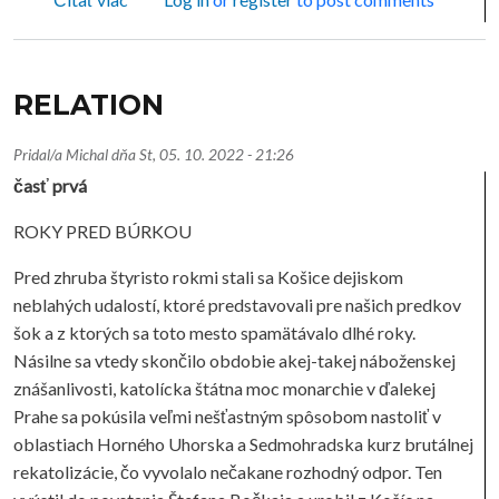
RELATION
Pridal/a
Michal
dňa
St, 05. 10. 2022 - 21:26
časť prvá
ROKY PRED BÚRKOU
Pred zhruba štyristo rokmi stali sa Košice dejiskom
neblahých udalostí, ktoré predstavovali pre našich predkov
šok a z ktorých sa toto mesto spamätávalo dlhé roky.
Násilne sa vtedy skončilo obdobie akej-takej náboženskej
znášanlivosti, katolícka štátna moc monarchie v ďalekej
Prahe sa pokúsila veľmi nešťastným spôsobom nastoliť v
oblastiach Horného Uhorska a Sedmohradska kurz brutálnej
rekatolizácie, čo vyvolalo nečakane rozhodný odpor. Ten