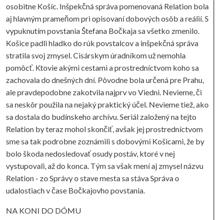
osobitne Košíc. Inšpekčná správa pomenovaná Relation bola
aj hlavným prameňom pri opisovaní dobových osôb a reálií. S
vypuknutím povstania Štefana Bočkaja sa všetko zmenilo.
Košice padli hladko do rúk povstalcov a inšpekčná správa
stratila svoj zmysel. Cisárskym úradníkom už nemohla
pomôcť. Ktovie akými cestami a prostredníctvom koho sa
zachovala do dnešných dní. Pôvodne bola určená pre Prahu,
ale pravdepodobne zakotvila najprv vo Viedni. Nevieme, či
sa neskôr použila na nejaký praktický účel. Nevieme tiež, ako
sa dostala do budínskeho archívu. Seriál založený na tejto
Relation by teraz mohol skončiť, avšak jej prostredníctvom
sme sa tak podrobne zoznámili s dobovými Košicami, že by
bolo škoda nedosledovať osudy postáv, ktoré v nej
vystupovali, až do konca. Tým sa však mení aj zmysel názvu
Relation - zo Správy o stave mesta sa stáva Správa o
udalostiach v čase Bočkajovho povstania.
NA KONI DO DÓMU