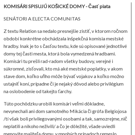
KOMISÁRI SPISUJÚ KOŠICKÉ DOMY - Časť piata
SENÁTORI A ELECTA COMUNITAS
Z textu Relation sa nedalo presnejšie zistiť, v ktorom ročnom
období konkrétne obchádzala inšpekčná komisia mestské
hradby. Inak je to s časťou textu, kde sú opisované jednotlivé
domy tej časti mesta, ktorá bola vymedzená hradbami.
Komisári tu prešli rad-radom všetky budovy, verejné i
súkromné, zisťovali, kto má aké mestské poplatky, v akom
stave dom, koľko uňho môže bývať vojakov a koľko možno
ustajniť koní, prípadne či je nejaký dôvod alebo privilégium
na oslobodenie od takejto ťarchy.
Túto pochôdzku urobili komisári veľmi dôkladne,
nevynechali ani dom samotného Mikácia či grófa Belgiojosa
/tí však boli privilegovanými osobami a tak, samozrejme, nič
neplatili a nikoho neživili/ a čo je dôležité, všade uviedli
menovite majiteľa domu, v mnohých prípadoch remeslo,