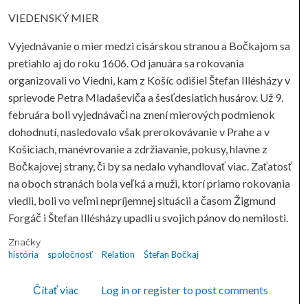
VIEDENSKÝ MIER
Vyjednávanie o mier medzi cisárskou stranou a Bočkajom sa
pretiahlo aj do roku 1606. Od januára sa rokovania
organizovali vo Viedni, kam z Košíc odišiel Štefan Illésházy v
sprievode Petra Mladaševiča a šesťdesiatich husárov. Už 9.
februára boli vyjednávači na znení mierových podmienok
dohodnutí, nasledovalo však prerokovávanie v Prahe a v
Košiciach, manévrovanie a zdržiavanie, pokusy, hlavne z
Bočkajovej strany, či by sa nedalo vyhandlovať viac. Zaťatosť
na oboch stranách bola veľká a muži, ktorí priamo rokovania
viedli, boli vo veľmi nepríjemnej situácii a časom Žigmund
Forgáč i Štefan Illésházy upadli u svojich pánov do nemilosti.
Značky
história
spoločnosť
Relation
Štefan Bočkaj
o RELATION - BOČKAJOVA SMRŤ
Čítať viac
Log in
or
register
to post comments