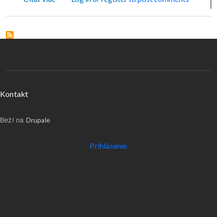
Menu v päte
Kontakt
Beží na
Drupale
Používateľské menu
Prihlásenie