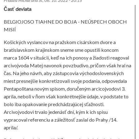
Pridal/a
Michal
dňa
Št, 06. 10. 2022 - 20:15
Časť deviata
BELGIOJOSO TIAHNE DO BOJA - NEÚSPECH OBOCH
MISIÍ
Košických vyslancov na pražskom cisárskom dvore a
bratislavskom krajinskom sneme sme opustili koncom
marca 1604 v situácii, keď na ich ponosy a žiadosti reagoval
arcivojvoda Matej navonok povzbudivo, pričom však hral na
čas. Na jeho návrh, aby zástupcovia východoslovenských
miest presnejšie konkretizovali svoje podania, odpovedala
Pentapolitana novým spisom, doručeným arcicojvodovi 3.
apríla, neboli v ňom však konkrétnejšie údaje, v podstate to
bolo iba opakovanie predchádzajúcej sťažnosti.
Arcivojvodovi trvalo jedenásť dní, kým k ich spisu
vypracoval referenciu a záležitosť zaslal do Prahy /14.
apríla/.