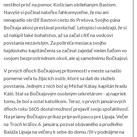
nestihol prísť na pomoc Košiciam obliehaným Bastom.
Navyše si počínal natoľko ľahkomyseľne, že mu ani
nenapadlo skrížiť Bastovi cestu do Prešova. Svojho pána
Bočkaja akosi prestával poslúchať. Letopisci uvádzajú, že si
už nalúpil také bohatstvo, až sa začal cítiť na vodcovi
povstania nezávislým. Za poltreťa mesiaca svojho
hajdúskeho kapitánčenia sa začínal zajedať nielen ľuďom vo
svojom bezprostrednom okolí, ale aj samotnému Bočkajovi.
V prvých dňoch Bočkajovej prítomnosti v meste sa našlo
pomerne veľa tu žijúcich osôb, ktoré sa dali do služieb
povstania. Jedným z nich bol aj Michal Kátay, kapitán hradu
Káló. Stal sa Bočkajovým osobným sekretárom - aj napriek
tomu, že bol a ostal katolíkom. Teraz, v prvých januárových
dňoch roku 1605 dostal možnosť prejaviť svoju spoľahlivosť.
Na priamy Bočkajov príkaz pripravil pascu pre Lipaja. Večer
na Troch kráľov, 6. januára, pozval obávaného a prudkého
Baláža Lipaja na večeru k sebe do domu /žil v podnájme na