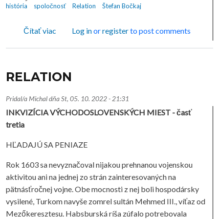
história
spoločnosť
Relation
Štefan Bočkaj
o RELATION
Čítať viac
Log in
or
register
to post comments
RELATION
Pridal/a
Michal
dňa
St, 05. 10. 2022 - 21:31
INKVIZÍCIA VÝCHODOSLOVENSKÝCH MIEST - časť
tretia
HĽADAJÚ SA PENIAZE
Rok 1603 sa nevyznačoval nijakou prehnanou vojenskou
aktivitou ani na jednej zo strán zainteresovaných na
pätnásťročnej vojne. Obe mocnosti z nej boli hospodársky
vysilené, Turkom navyše zomrel sultán Mehmed III., víťaz od
Mezőkeresztesu. Habsburská ríša zúfalo potrebovala