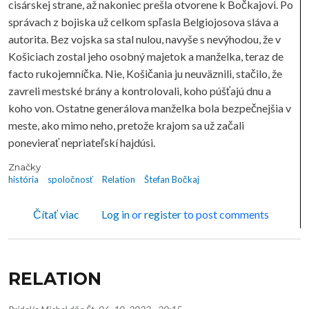
cisárskej strane, až nakoniec prešla otvorene k Bočkajovi. Po
správach z bojiska už celkom spľasla Belgiojosova sláva a
autorita. Bez vojska sa stal nulou, navyše s nevýhodou, že v
Košiciach zostal jeho osobný majetok a manželka, teraz de
facto rukojemníčka. Nie, Košičania ju neuväznili, stačilo, že
zavreli mestské brány a kontrolovali, koho púšťajú dnu a
koho von. Ostatne generálova manželka bola bezpečnejšia v
meste, ako mimo neho, pretože krajom sa už začali
ponevierať nepriateľskí hajdúsi.
Značky
história
spoločnosť
Relation
Štefan Bočkaj
o RELATION
Čítať viac
Log in
or
register
to post comments
RELATION