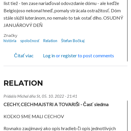
list tiež - ten zase nariaďoval odovzdanie dómu - ale keďže
Belgiojoso nekonal hneď, pomaly strácala ostražitosť. Dóm
stále slúžil luteránom, no nemalo to tak ostať dlho. OSUDNÝ
JANUÁROVÝ DEŇ
Značky
história
spoločnosť
Relation
Štefan Bočkaj
o RELATION
Čítať viac
Log in
or
register
to post comments
RELATION
Pridal/a
Michal
dňa
St, 05. 10. 2022 - 21:41
CECHY, CECHMAJSTRI A TOVARIŠI - Časť siedma
KOĽKO SME MALI CECHOV
Rovnako zaujímavý ako opis hradieb či opis jednotlivých