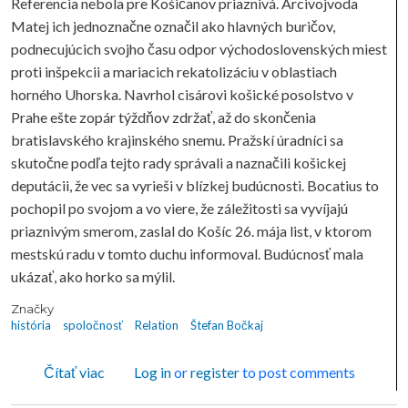
Referencia nebola pre Košičanov priaznivá. Arcivojvoda
Matej ich jednoznačne označil ako hlavných buričov,
podnecujúcich svojho času odpor východoslovenských miest
proti inšpekcii a mariacich rekatolizáciu v oblastiach
horného Uhorska. Navrhol cisárovi košické posolstvo v
Prahe ešte zopár týždňov zdržať, až do skončenia
bratislavského krajinského snemu. Pražskí úradníci sa
skutočne podľa tejto rady správali a naznačili košickej
deputácii, že vec sa vyrieši v blízkej budúcnosti. Bocatius to
pochopil po svojom a vo viere, že záležitosti sa vyvíjajú
priaznivým smerom, zaslal do Košíc 26. mája list, v ktorom
mestskú radu v tomto duchu informoval. Budúcnosť mala
ukázať, ako horko sa mýlil.
Značky
história
spoločnosť
Relation
Štefan Bočkaj
o RELATION
Čítať viac
Log in
or
register
to post comments