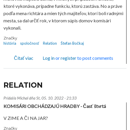
ktoré vykonáva, prípadne funkciu, ktorú zastáva. No a práve
podľa mena richtára a mien tých majiteľov, ktorí boli radnými
mesta, sa dal určiť rok, v ktorom súpis domov komisári
vykonali.
Značky
história
spoločnosť
Relation
Štefan Bočkaj
o RELATION
Čítať viac
Log in
or
register
to post comments
RELATION
Pridal/a
Michal
dňa
St, 05. 10. 2022 - 21:33
KOMISÁRI OBCHÁDZAJÚ HRADBY - Časť štvrtá
V ZIME A ČI NA JAR?
Značky