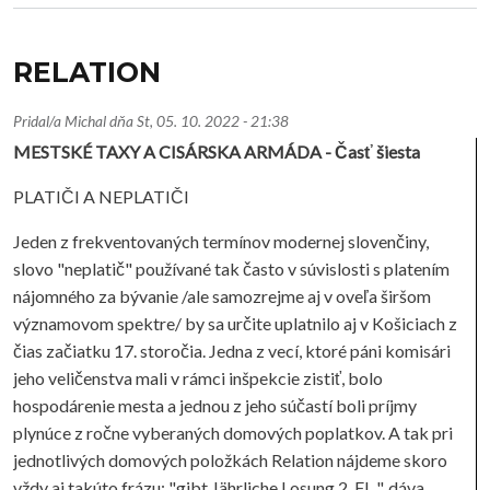
RELATION
Pridal/a
Michal
dňa
St, 05. 10. 2022 - 21:38
MESTSKÉ TAXY A CISÁRSKA ARMÁDA - Časť šiesta
PLATIČI A NEPLATIČI
Jeden z frekventovaných termínov modernej slovenčiny,
slovo "neplatič" používané tak často v súvislosti s platením
nájomného za bývanie /ale samozrejme aj v oveľa širšom
významovom spektre/ by sa určite uplatnilo aj v Košiciach z
čias začiatku 17. storočia. Jedna z vecí, ktoré páni komisári
jeho veličenstva mali v rámci inšpekcie zistiť, bolo
hospodárenie mesta a jednou z jeho súčastí boli príjmy
plynúce z ročne vyberaných domových poplatkov. A tak pri
jednotlivých domových položkách Relation nájdeme skoro
vždy aj takúto frázu: "gibt Jährliche Losung 2. Fl...", dáva