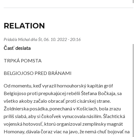
RELATION
Pridal/a
Michal
dňa
Št, 06. 10. 2022 - 20:16
Časť desiata
TRPKÁ POMSTA
BELGIOJOSO PRED BRÁNAMI
Od momentu, keď vyrazil hornouhorský kapitán gróf
Belgiojoso proti prepukajúcej rebélii Štefana Bočkaja, sa
všetko akoby začalo obracať proti cisárskej strane.
Žoldnierska posádka, ponechaná v Košiciach, bola zrazu
príliš slabá, aby si čokoľvek vynucovala násilím. Šľachtická
vojenská hotovosť, ktorú organizoval zemplínsky magnát
Homonay, dávala čoraz viac na javo, že nemá chuť bojovať na