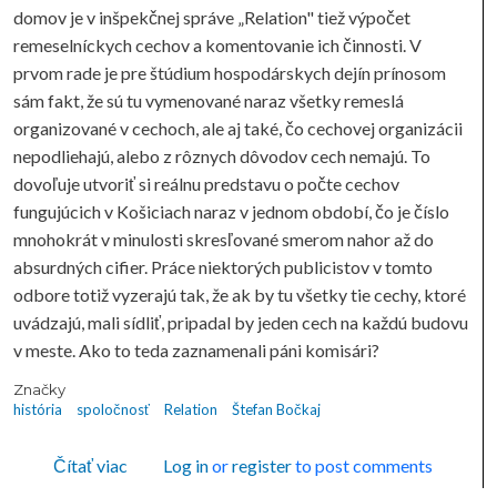
domov je v inšpekčnej správe „Relation" tiež výpočet
remeselníckych cechov a komentovanie ich činnosti. V
prvom rade je pre štúdium hospodárskych dejín prínosom
sám fakt, že sú tu vymenované naraz všetky remeslá
organizované v cechoch, ale aj také, čo cechovej organizácii
nepodliehajú, alebo z rôznych dôvodov cech nemajú. To
dovoľuje utvoriť si reálnu predstavu o počte cechov
fungujúcich v Košiciach naraz v jednom období, čo je číslo
mnohokrát v minulosti skresľované smerom nahor až do
absurdných cifier. Práce niektorých publicistov v tomto
odbore totiž vyzerajú tak, že ak by tu všetky tie cechy, ktoré
uvádzajú, mali sídliť, pripadal by jeden cech na každú budovu
v meste. Ako to teda zaznamenali páni komisári?
Značky
história
spoločnosť
Relation
Štefan Bočkaj
o RELATION
Čítať viac
Log in
or
register
to post comments