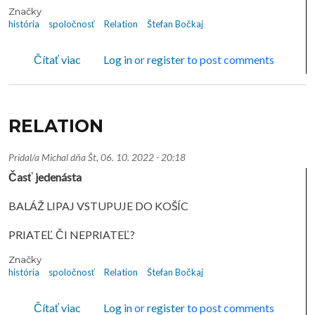
Značky
história
spoločnosť
Relation
Štefan Bočkaj
o RELATION
Čítať viac
Log in
or
register
to post comments
RELATION
Pridal/a
Michal
dňa
Št, 06. 10. 2022 - 20:18
Časť jedenásta
BALÁŽ LIPAJ VSTUPUJE DO KOŠÍC
PRIATEĽ ČI NEPRIATEĽ?
Značky
história
spoločnosť
Relation
Štefan Bočkaj
o RELATION
Čítať viac
Log in
or
register
to post comments