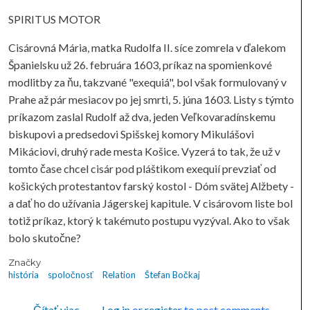
SPIRITUS MOTOR
Cisárovná Mária, matka Rudolfa II. síce zomrela v ďalekom
Španielsku už 26. februára 1603, príkaz na spomienkové
modlitby za ňu, takzvané "exequiá", bol však formulovaný v
Prahe až pár mesiacov po jej smrti, 5. júna 1603. Listy s týmto
príkazom zaslal Rudolf až dva, jeden Veľkovaradínskemu
biskupovi a predsedovi Spišskej komory Mikulášovi
Mikáciovi, druhý rade mesta Košice. Vyzerá to tak, že už v
tomto čase chcel cisár pod pláštikom exequií prevziať od
košických protestantov farský kostol - Dóm svätej Alžbety -
a dať ho do užívania Jágerskej kapitule. V cisárovom liste bol
totiž príkaz, ktorý k takémuto postupu vyzýval. Ako to však
bolo skutočne?
Značky
história
spoločnosť
Relation
Štefan Bočkaj
o RELATION
Čítať viac
Log in
or
register
to post comments