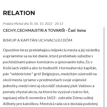
RELATION
Pridal/a
Michal
dňa
Št, 06. 10. 2022 - 20:13
CECHY, CECHMAJSTRI A TOVARIŠI - Časť ôsma
BISKUP A KAPITÁN UCHVACUJÚ DÓM
Opustíme teraz prebiehajúcu inšpekciu mesta a jej výsledky
a upriamime sa na iné dianie, ktoré prebiehalo súbežne s
pochôdzkami pánov komisárov a spisovaním toho, čo v
Košiciach videli a ako to hodnotili. Hornouhorský kapitán,
pán "veldobrister" gróf Belgiojoso, medzitým sústredil na
okolí mesta i priamo v predmestiach svoje vojenské
jednotky, medzi nimi aj obzvlášť obávaný pluk Valónov a
pomaly chystal akciu, na ktorú ho vyzýval cisárov list,
napísaný ešte 8. novembra 1603 - zabratie Dómu svätej
Alžbety pre katolíkov. Mestská rada síce dostala podobný