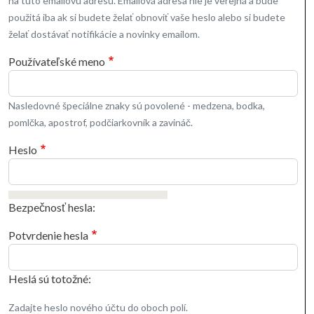
na túto emailovú adresu. Emailová adresa nie je verejná a bude
použitá iba ak si budete želať obnoviť vaše heslo alebo si budete
želať dostávať notifikácie a novinky emailom.
Používateľské meno
Nasledovné špeciálne znaky sú povolené - medzena, bodka,
pomlčka, apostrof, podčiarkovník a zavináč.
Heslo
Bezpečnosť hesla:
Potvrdenie hesla
Heslá sú totožné:
Zadajte heslo nového účtu do oboch polí.