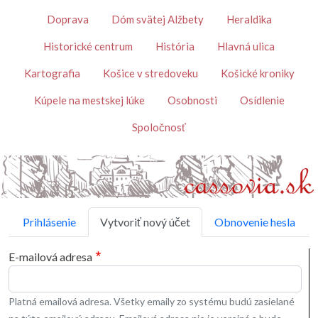
Skočiť na hlavný obsah
Témy
Doprava
Dóm svätej Alžbety
Heraldika
Historické centrum
História
Hlavná ulica
Kartografia
Košice v stredoveku
Košické kroniky
Kúpele na mestskej lúke
Osobnosti
Osídlenie
Spoločnosť
Primárne karty
Prihlásenie
Vytvoriť nový účet
Obnovenie hesla
E-mailová adresa
Platná emailová adresa. Všetky emaily zo systému budú zasielané