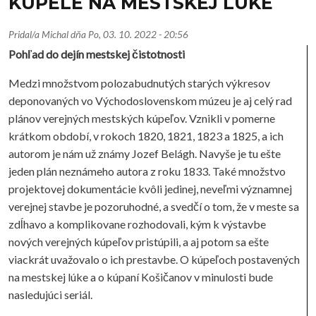
KÚPELE NA MESTSKEJ LÚKE
Pridal/a
Michal
dňa
Po, 03. 10. 2022 - 20:56
Pohľad do dejín mestskej čistotnosti
Medzi množstvom polozabudnutých starých výkresov
deponovaných vo Východoslovenskom múzeu je aj celý rad
plánov verejných mestských kúpeľov. Vznikli v pomerne
krátkom období, v rokoch 1820, 1821, 1823 a 1825, a ich
autorom je nám už známy Jozef Belágh. Navyše je tu ešte
jeden plán neznámeho autora z roku 1833. Také množstvo
projektovej dokumentácie kvôli jedinej, neveľmi významnej
verejnej stavbe je pozoruhodné, a svedčí o tom, že v meste sa
zdĺhavo a komplikovane rozhodovali, kým k výstavbe
nových verejných kúpeľov pristúpili, a aj potom sa ešte
viackrát uvažovalo o ich prestavbe. O kúpeľoch postavených
na mestskej lúke a o kúpaní Košičanov v minulosti bude
nasledujúci seriál.