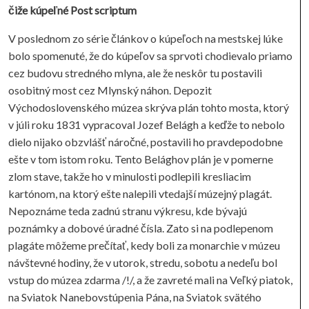
čiže kúpeľné Post scriptum
V poslednom zo série článkov o kúpeľoch na mestskej lúke
bolo spomenuté, že do kúpeľov sa sprvoti chodievalo priamo
cez budovu stredného mlyna, ale že neskôr tu postavili
osobitný most cez Mlynský náhon. Depozit
Východoslovenského múzea skrýva plán tohto mosta, ktorý
v júli roku 1831 vypracoval Jozef Belágh a keďže to nebolo
dielo nijako obzvlášť náročné, postavili ho pravdepodobne
ešte v tom istom roku. Tento Belághov plán je v pomerne
zlom stave, takže ho v minulosti podlepili kresliacim
kartónom, na ktorý ešte nalepili vtedajší múzejný plagát.
Nepoznáme teda zadnú stranu výkresu, kde bývajú
poznámky a dobové úradné čísla. Zato si na podlepenom
plagáte môžeme prečítať, kedy boli za monarchie v múzeu
návštevné hodiny, že v utorok, stredu, sobotu a nedeľu bol
vstup do múzea zdarma /!/, a že zavreté mali na Veľký piatok,
na Sviatok Nanebovstúpenia Pána, na Sviatok svätého