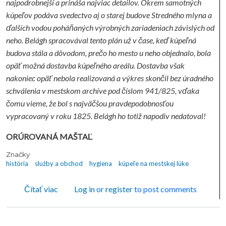
najpodrobnejší a prináša najviac detailov. Okrem samotných
kúpeľov podáva svedectvo aj o starej budove Stredného mlyna a
ďalších vodou poháňaných výrobných zariadeniach závislých od
neho. Belágh spracovával tento plán už v čase, keď kúpeľná
budova stála a dôvodom, prečo ho mesto u neho objednalo, bola
opäť možná dostavba kúpeľného areálu. Dostavba však
nakoniec opäť nebola realizovaná a výkres skončil bez úradného
schválenia v mestskom archíve pod číslom 941/825, vďaka
čomu vieme, že bol s najväčšou pravdepodobnosťou
vypracovaný v roku 1825. Belágh ho totiž napodiv nedatoval!
ORÚROVANÁ MAŠTAĽ
Značky
história
služby a obchod
hygiena
kúpeľe na mestskej lúke
o Z neznámych fondov múzea - KÚPELE NA M
Čítať viac
Log in
or
register
to post comments