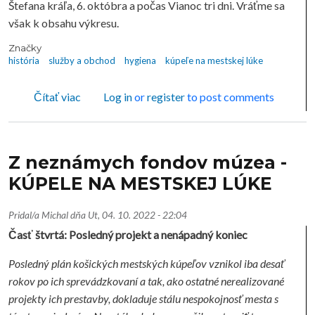
Štefana kráľa, 6. októbra a počas Vianoc tri dni. Vráťme sa
však k obsahu výkresu.
Značky
história
služby a obchod
hygiena
kúpeľe na mestskej lúke
o Z neznámych fondov múzea - KÚPELE NA M
Čítať viac
Log in
or
register
to post comments
Z neznámych fondov múzea -
KÚPELE NA MESTSKEJ LÚKE
Pridal/a
Michal
dňa
Ut, 04. 10. 2022 - 22:04
Časť štvrtá: Posledný projekt a nenápadný koniec
Posledný plán košických mestských kúpeľov vznikol iba desať
rokov po ich sprevádzkovaní a tak, ako ostatné nerealizované
projekty ich prestavby, dokladuje stálu nespokojnosť mesta s