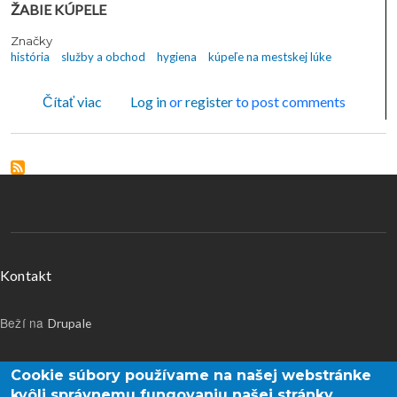
ŽABIE KÚPELE
Značky
história
služby a obchod
hygiena
kúpeľe na mestskej lúke
o Z neznámych fondov múzea - KÚPELE NA M
Čítať viac
Log in
or
register
to post comments
Menu v päte
Kontakt
Beží na
Drupale
Používateľské menu
Prihlásenie
Cookie súbory používame na našej webstránke
kvôli správnemu fungovaniu našej stránky,