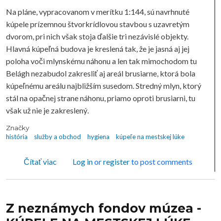
Na pláne, vypracovanom v merítku 1:144, sú navrhnuté
kúpele prízemnou štvorkrídlovou stavbou s uzavretým
dvorom, pri nich však stoja ďalšie tri nezávislé objekty.
Hlavná kúpeľná budova je kreslená tak, že je jasná aj jej
poloha voči mlynskému náhonu a len tak mimochodom tu
Belágh nezabudol zakresliť aj areál brusiarne, ktorá bola
kúpeľnému areálu najbližším susedom. Stredný mlyn, ktorý
stál na opačnej strane náhonu, priamo oproti brusiarni, tu
však už nie je zakreslený.
Značky
história
služby a obchod
hygiena
kúpeľe na mestskej lúke
o Z neznámych fondov múzea - KÚPELE NA M
Čítať viac
Log in
or
register
to post comments
Z neznámych fondov múzea -