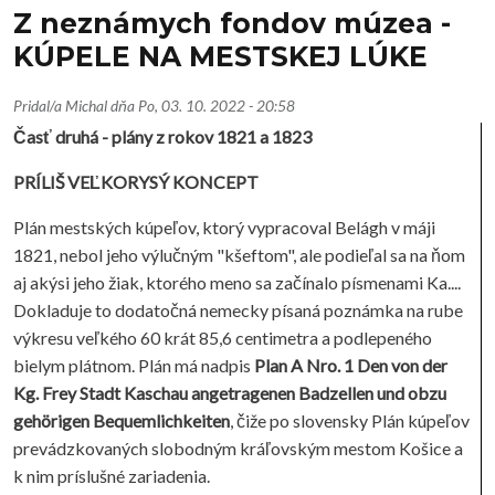
Z neznámych fondov múzea -
KÚPELE NA MESTSKEJ LÚKE
Pridal/a
Michal
dňa
Po, 03. 10. 2022 - 20:58
Časť druhá - plány z rokov 1821 a 1823
PRÍLIŠ VEĽKORYSÝ KONCEPT
Plán mestských kúpeľov, ktorý vypracoval Belágh v máji
1821, nebol jeho výlučným "kšeftom", ale podieľal sa na ňom
aj akýsi jeho žiak, ktorého meno sa začínalo písmenami Ka....
Dokladuje to dodatočná nemecky písaná poznámka na rube
výkresu veľkého 60 krát 85,6 centimetra a podlepeného
bielym plátnom. Plán má nadpis
Plan A Nro. 1 Den von der
Kg. Frey Stadt Kaschau angetragenen Badzellen und obzu
gehörigen Bequemlichkeiten
, čiže po slovensky Plán kúpeľov
prevádzkovaných slobodným kráľovským mestom Košice a
k nim príslušné zariadenia.