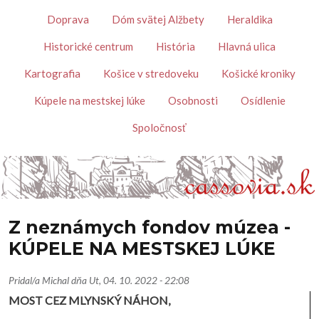
Skočiť na hlavný obsah
Témy
Doprava
Dóm svätej Alžbety
Heraldika
Historické centrum
História
Hlavná ulica
Kartografia
Košice v stredoveku
Košické kroniky
Kúpele na mestskej lúke
Osobnosti
Osídlenie
Spoločnosť
Z neznámych fondov múzea -
KÚPELE NA MESTSKEJ LÚKE
Pridal/a
Michal
dňa
Ut, 04. 10. 2022 - 22:08
MOST CEZ MLYNSKÝ NÁHON,