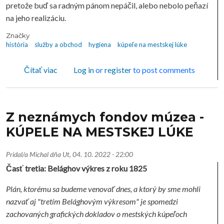
pretože buď sa radným pánom nepáčil, alebo nebolo peňazí
na jeho realizáciu.
Značky
história
služby a obchod
hygiena
kúpeľe na mestskej lúke
o Z neznámych fondov múzea - KÚPELE NA M
Čítať viac
Log in
or
register
to post comments
Z neznámych fondov múzea -
KÚPELE NA MESTSKEJ LÚKE
Pridal/a
Michal
dňa
Ut, 04. 10. 2022 - 22:00
Časť tretia: Belághov výkres z roku 1825
Plán, ktorému sa budeme venovať dnes, a ktorý by sme mohli
nazvať aj "tretím Belághovým výkresom" je spomedzi
zachovaných grafických dokladov o mestských kúpeľoch