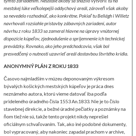
týmto zariadením. Neustále akoby sa snažilo vytvoriť tu na
mestskej lúke veľkolepejší oddychový areál, zároveň však akoby
sa nevedelo rozhodnúť, ako konkrétne. Pokiaľ tu Bellágh i Willetz
navrhovali rozsiahle prístavby zábavných zariadení, autor
návrhu z roku 1833 sa zameral hlavne na úpravy vnútornej
dispozície kúpeľov, zjednodušenie a spríjemnenie ich technickej
prevádzky. Rovnako, ako jeho predchodcovia, však bol
presvedčený o nutnosti uzavrieť areál dostavbou štvrtého krídla.
ANONYMNÝ PLÁN Z ROKU 1833
Časovo najmladším v múzeu deponovaným výkresom
bývalých košických mestských kúpeľov je práca dnes
neznámeho autora, ktorú vieme datovať iba podľa
prideleného úradného čísla 1553 An.1833. Nie je to číslo
stavebnej direkcie, a bežné úradné pečiatky a poznámky na
ňom tiež nie sú, takže tento projekt nikdy neprešiel
oficiálnym schvaľovaním. Tak, ako iné podobné dokumenty,
bol vypracovaný, aby nakoniec zapadal prachom v archíve,