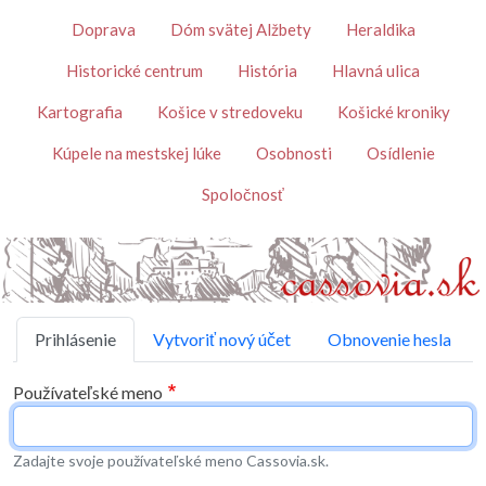
Skočiť na hlavný obsah
Témy
Doprava
Dóm svätej Alžbety
Heraldika
Historické centrum
História
Hlavná ulica
Kartografia
Košice v stredoveku
Košické kroniky
Kúpele na mestskej lúke
Osobnosti
Osídlenie
Spoločnosť
Primárne karty
Prihlásenie
Vytvoriť nový účet
Obnovenie hesla
Používateľské meno
Zadajte svoje používateľské meno Cassovia.sk.