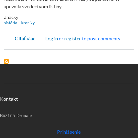
upevnila svedectvom listiny.
Značky
história
kroniky
o Prvá písomná zmienka o meste Košice
Čítať viac
Log in
or
register
to post comments
Menu v päte
Kontakt
Beží na
Drupale
Používateľské menu
Prihlásenie