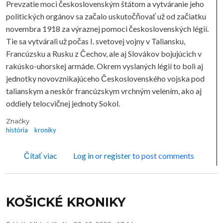
Prevzatie moci československým štátom a vytváranie jeho
politických orgánov sa začalo uskutočňovať už od začiatku
novembra 1918 za výraznej pomoci československých légií.
Tie sa vytvárali už počas I. svetovej vojny v Taliansku,
Francúzsku a Rusku z Čechov, ale aj Slovákov bojujúcich v
rakúsko-uhorskej armáde. Okrem vyslaných légií to boli aj
jednotky novovznikajúceho Československého vojska pod
talianskym a neskôr francúzskym vrchným velením, ako aj
oddiely telocvičnej jednoty Sokol.
Značky
história
kroniky
o Zo zabudnutej minulosti okolia Košíc
Čítať viac
Log in
or
register
to post comments
KOŠICKÉ KRONIKY