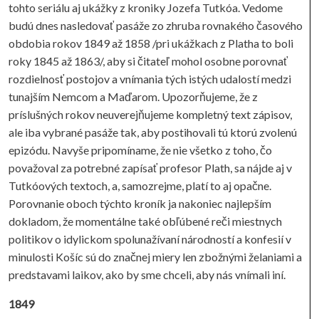
tohto seriálu aj ukážky z kroniky Jozefa Tutkóa. Vedome
budú dnes nasledovať pasáže zo zhruba rovnakého časového
obdobia rokov 1849 až 1858 /pri ukážkach z Platha to boli
roky 1845 až 1863/, aby si čitateľ mohol osobne porovnať
rozdielnosť postojov a vnímania tých istých udalostí medzi
tunajším Nemcom a Maďarom. Upozorňujeme, že z
príslušných rokov neuverejňujeme kompletný text zápisov,
ale iba vybrané pasáže tak, aby postihovali tú ktorú zvolenú
epizódu. Navyše pripomíname, že nie všetko z toho, čo
považoval za potrebné zapísať profesor Plath, sa nájde aj v
Tutkóových textoch, a, samozrejme, platí to aj opačne.
Porovnanie oboch týchto kroník ja nakoniec najlepším
dokladom, že momentálne také obľúbené reči miestnych
politikov o idylickom spolunažívaní národností a konfesií v
minulosti Košíc sú do značnej miery len zbožnými želaniami a
predstavami laikov, ako by sme chceli, aby nás vnímali iní.
1849