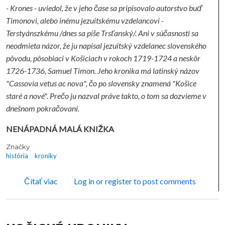
- Krones - uviedol, že v jeho čase sa pripisovalo autorstvo buď
Timonovi, alebo inému jezuitskému vzdelancovi -
Terstyánszkému /dnes sa píše Trsťanský/. Ani v súčasnosti sa
neodmieta názor, že ju napísal jezuitský vzdelanec slovenského
pôvodu, pôsobiaci v Košiciach v rokoch 1719-1724 a neskôr
1726-1736, Samuel Timon. Jeho kronika má latinský názov
"Cassovia vetus ac nova", čo po slovensky znamená "Košice
staré a nové". Prečo ju nazval práve takto, o tom sa dozvieme v
dnešnom pokračovaní.
NENÁPADNÁ MALÁ KNIŽKA
Značky
história
kroniky
o KOŠICKÉ KRONIKY
Čítať viac
Log in
or
register
to post comments