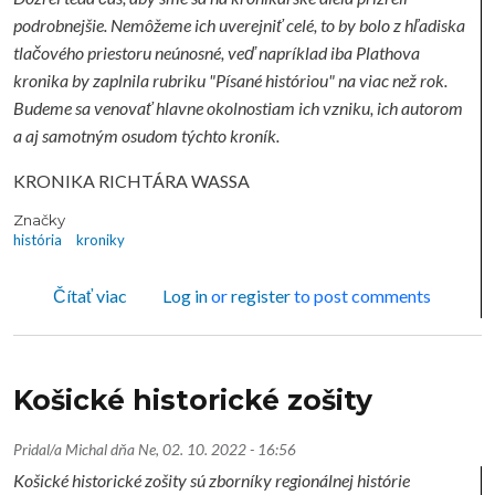
podrobnejšie. Nemôžeme ich uverejniť celé, to by bolo z hľadiska
tlačového priestoru neúnosné, veď napríklad iba Plathova
kronika by zaplnila rubriku "Písané históriou" na viac než rok.
Budeme sa venovať hlavne okolnostiam ich vzniku, ich autorom
a aj samotným osudom týchto kroník.
KRONIKA RICHTÁRA WASSA
Značky
história
kroniky
o KOŠICKÉ KRONIKY
Čítať viac
Log in
or
register
to post comments
Košické historické zošity
Pridal/a
Michal
dňa
Ne, 02. 10. 2022 - 16:56
Košické historické zošity sú zborníky regionálnej histórie