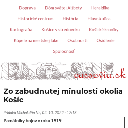
Skočiť na hlavný obsah
Témy
Doprava
Dóm svätej Alžbety
Heraldika
Historické centrum
História
Hlavná ulica
Kartografia
Košice v stredoveku
Košické kroniky
Kúpele na mestskej lúke
Osobnosti
Osídlenie
Spoločnosť
Zo zabudnutej minulosti okolia
Košíc
Pridal/a
Michal
dňa
Ne, 02. 10. 2022 - 17:18
Pamätníky bojov v roku 1919