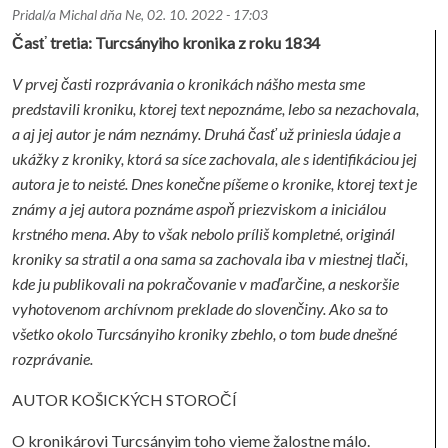
Pridal/a
Michal
dňa
Ne, 02. 10. 2022 - 17:03
Časť tretia: Turcsányiho kronika z roku 1834
V prvej časti rozprávania o kronikách nášho mesta sme
predstavili kroniku, ktorej text nepoznáme, lebo sa nezachovala,
a aj jej autor je nám neznámy. Druhá časť už priniesla údaje a
ukážky z kroniky, ktorá sa síce zachovala, ale s identifikáciou jej
autora je to neisté. Dnes konečne píšeme o kronike, ktorej text je
známy a jej autora poznáme aspoň priezviskom a iniciálou
krstného mena. Aby to však nebolo príliš kompletné, originál
kroniky sa stratil a ona sama sa zachovala iba v miestnej tlači,
kde ju publikovali na pokračovanie v maďarčine, a neskoršie
vyhotovenom archívnom preklade do slovenčiny. Ako sa to
všetko okolo Turcsányiho kroniky zbehlo, o tom bude dnešné
rozprávanie.
AUTOR KOŠICKÝCH STOROČÍ
O kronikárovi Turcsányim toho vieme žalostne málo.