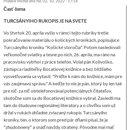
Pridal/a
Michal
dňa
Ne, 02. 10. 2022 - 17:16
Časť ôsma
TURCSÁNYIHO RUKOPIS JE NA SVETE
Vo štvrtok 20. apríla vyšlo v rámci tejto rubriky tretie
pokračovanie materiálu o košických kronikách, popisujúce
Turcsányiho kroniku "Košické storočia". Potom nasledovali
veľkonočné sviatky a tesne po nich, 26. apríla, ma ráno na
pracovisku vytrhol z práce telefón. Volal pán Kolivoško,
zástupca riaditeľky Bocatiovej knižnice a bez bližšieho
vysvetľovania sa vytasil: "Príďte k nám do knižnice, mám pre
vás zaujímavú správu." A keďže to nie je pán, ktorý by len tak
pre nič-za nič obtelefonovával potenciálnych čitateľov,
skutočne som sa do Bocatiovej knižnice vybral. Zaviedli ma
tam do študovne regionálnej literatúry a o chvíľku som už
držal v rukách úhľadne zviazaný rukopis Turcsányiho
kroniky, ten, o ktorom som pred pár dňami písal, že je
"zhudobnený" a snáď navždy stratený. Pôvodne mal mať