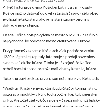
Pridal/a
Michal
dňa
Ne, 02. 10. 2022 - 16:55
Aj keď história osídlenia Košickej kotliny a vznik osady
Košice možno datovať do oveľa starších časov, každá obec
je oficiálne taká stará, ako je najstarší známy písomný
doklad o jej existencii.
Osada Košice bola povýšená na mesto v roku 1290 a išlo o
najvýchodnejšie opevnené mesto civilizovanej Európy.
Prvý písomný záznam o Košiciach však pochádza z roku
1230 z Jágerskej kapituly. Informuje o predaji pozemkov
synom košického kňaza. Z toho je už zrejmé, že Košice
neboli hocaká osada, pretože mali vlastný kostol aj kňaza.
Toto je presný preklad prvej písomnej zmienky o Košiciach:
"Všetkým Kristu verným, ktorí budú čítať prítomnú listinu,
pozdrav a modlitby v Pánu (od) zbožnej kapituly jágerskej
cirkvi. Pretože (všetko), čo sa deje v čase, zaniká, nuž ľudský
rozum zároveň obozretne ustanovil, aby sa pamäť na to