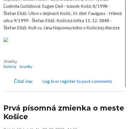
Ľudmila Goliášová: Eugen Deil - básnik Košíc 8/1998 -
Štefan Eliáš: Ulice v dejinách Košíc, III. diel: Faulgass - Hlinná
ulica 9/1999 - Štefan Eliáš: Košická bitka 11. 12. 1848 -
Štefan Eliáš: Kult sv. Jána Nepomuckého v Košickej diecéze
Značky
história
kroniky
o Košické historické zošity
Čítať viac
Log in
or
register
to post comments
Prvá písomná zmienka o meste
Košice