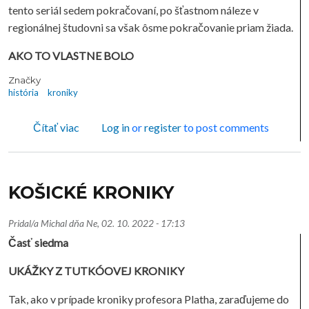
tento seriál sedem pokračovaní, po šťastnom náleze v
regionálnej študovni sa však ôsme pokračovanie priam žiada.
AKO TO VLASTNE BOLO
Značky
história
kroniky
o KOŠICKÉ KRONIKY
Čítať viac
Log in
or
register
to post comments
KOŠICKÉ KRONIKY
Pridal/a
Michal
dňa
Ne, 02. 10. 2022 - 17:13
Časť siedma
UKÁŽKY Z TUTKÓOVEJ KRONIKY
Tak, ako v prípade kroniky profesora Platha, zaraďujeme do