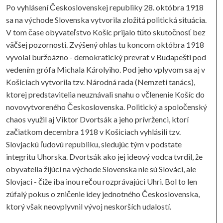
Po vyhlásení Československej republiky 28. októbra 1918
sa na východe Slovenska vytvorila zložitá politická situácia.
V tom čase obyvateľstvo Košíc prijalo túto skutočnosť bez
väčšej pozornosti. Zvýšený ohlas tu koncom októbra 1918
vyvolal buržoázno - demokratický prevrat v Budapešti pod
vedením grófa Michala Károlyiho. Pod jeho vplyvom sa aj v
Košiciach vytvorila tzv. Národná rada (Nemzeti tanács),
ktorej predstavitelia neuznávali snahu o včlenenie Košíc do
novovytvoreného Československa. Politický a spoločenský
chaos využil aj Viktor Dvortsák a jeho prívrženci, ktorí
začiatkom decembra 1918 v Košiciach vyhlásili tzv.
Slovjackú ľudovú republiku, sledujúc tým v podstate
integritu Uhorska. Dvortsák ako jej ideový vodca tvrdil, že
obyvatelia žijúci na východe Slovenska nie sú Slováci, ale
Slovjaci - čiže iba inou rečou rozprávajúci Uhri. Bol to len
zúfalý pokus o zničenie idey jednotného Československa,
ktorý však neovplyvnil vývoj neskorších udalostí.