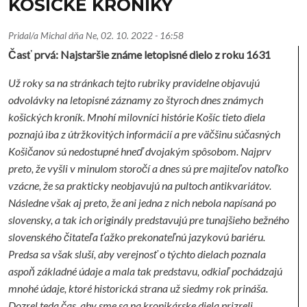
KOŠICKÉ KRONIKY
Pridal/a
Michal
dňa
Ne, 02. 10. 2022 - 16:58
Časť prvá: Najstaršie známe letopisné dielo z roku 1631
Už roky sa na stránkach tejto rubriky pravidelne objavujú
odvolávky na letopisné záznamy zo štyroch dnes známych
košických kroník. Mnohí milovníci histórie Košíc tieto diela
poznajú iba z útržkovitých informácií a pre väčšinu súčasných
Košičanov sú nedostupné hneď dvojakým spôsobom. Najprv
preto, že vyšli v minulom storočí a dnes sú pre majiteľov natoľko
vzácne, že sa prakticky neobjavujú na pultoch antikvariátov.
Následne však aj preto, že ani jedna z nich nebola napísaná po
slovensky, a tak ich originály predstavujú pre tunajšieho bežného
slovenského čitateľa ťažko prekonateľnú jazykovú bariéru.
Predsa sa však sluší, aby verejnosť o týchto dielach poznala
aspoň základné údaje a mala tak predstavu, odkiaľ pochádzajú
mnohé údaje, ktoré historická strana už siedmy rok prináša.
Dozrel teda čas, aby sme sa na kronikárske diela prizreli