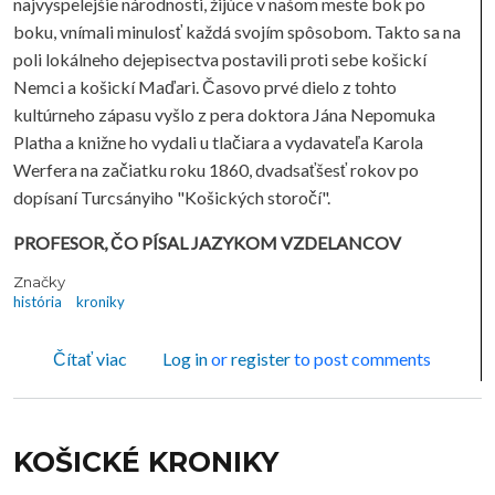
najvyspelejšie národnosti, žijúce v našom meste bok po
boku, vnímali minulosť každá svojím spôsobom. Takto sa na
poli lokálneho dejepisectva postavili proti sebe košickí
Nemci a košickí Maďari. Časovo prvé dielo z tohto
kultúrneho zápasu vyšlo z pera doktora Jána Nepomuka
Platha a knižne ho vydali u tlačiara a vydavateľa Karola
Werfera na začiatku roku 1860, dvadsaťšesť rokov po
dopísaní Turcsányiho "Košických storočí".
PROFESOR, ČO PÍSAL JAZYKOM VZDELANCOV
Značky
história
kroniky
o KOŠICKÉ KRONIKY
Čítať viac
Log in
or
register
to post comments
KOŠICKÉ KRONIKY