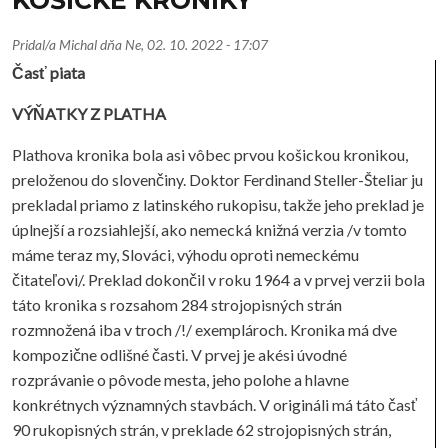
Pridal/a
Michal
dňa
Ne, 02. 10. 2022 - 17:07
Časť piata
VÝŇATKY Z PLATHA
Plathova kronika bola asi vôbec prvou košickou kronikou,
preloženou do slovenčiny. Doktor Ferdinand Steller-Šteliar ju
prekladal priamo z latinského rukopisu, takže jeho preklad je
úplnejší a rozsiahlejší, ako nemecká knižná verzia /v tomto
máme teraz my, Slováci, výhodu oproti nemeckému
čitateľovi/. Preklad dokončil v roku 1964 a v prvej verzii bola
táto kronika s rozsahom 284 strojopisných strán
rozmnožená iba v troch /!/ exemplároch. Kronika má dve
kompozične odlišné časti. V prvej je akési úvodné
rozprávanie o pôvode mesta, jeho polohe a hlavne
konkrétnych významných stavbách. V origináli má táto časť
90 rukopisných strán, v preklade 62 strojopisných strán,