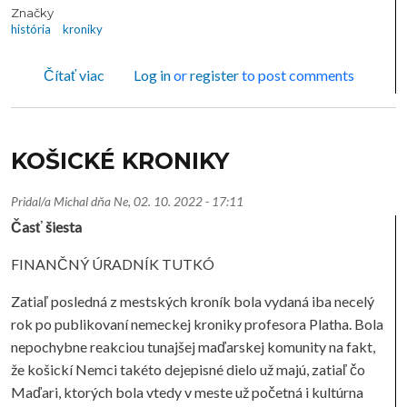
Značky
história
kroniky
o KOŠICKÉ KRONIKY
Čítať viac
Log in
or
register
to post comments
KOŠICKÉ KRONIKY
Pridal/a
Michal
dňa
Ne, 02. 10. 2022 - 17:11
Časť šiesta
FINANČNÝ ÚRADNÍK TUTKÓ
Zatiaľ posledná z mestských kroník bola vydaná iba necelý
rok po publikovaní nemeckej kroniky profesora Platha. Bola
nepochybne reakciou tunajšej maďarskej komunity na fakt,
že košickí Nemci takéto dejepisné dielo už majú, zatiaľ čo
Maďari, ktorých bola vtedy v meste už početná i kultúrna