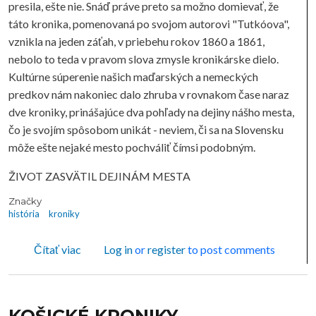
presila, ešte nie. Snáď práve preto sa možno domievať, že
táto kronika, pomenovaná po svojom autorovi "Tutkóova",
vznikla na jeden záťah, v priebehu rokov 1860 a 1861,
nebolo to teda v pravom slova zmysle kronikárske dielo.
Kultúrne súperenie našich maďarských a nemeckých
predkov nám nakoniec dalo zhruba v rovnakom čase naraz
dve kroniky, prinášajúce dva pohľady na dejiny nášho mesta,
čo je svojím spôsobom unikát - neviem, či sa na Slovensku
môže ešte nejaké mesto pochváliť čímsi podobným.
ŽIVOT ZASVÄTIL DEJINÁM MESTA
Značky
história
kroniky
o KOŠICKÉ KRONIKY
Čítať viac
Log in
or
register
to post comments
KOŠICKÉ KRONIKY