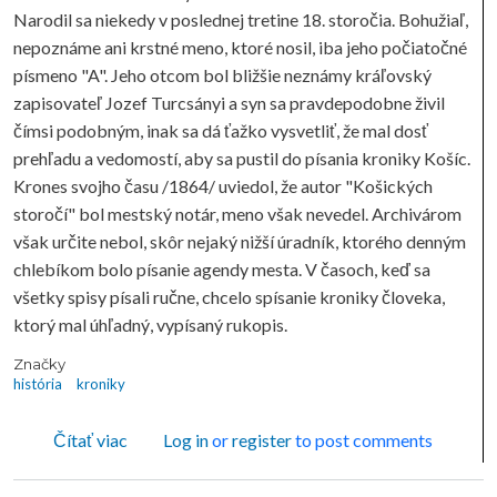
Narodil sa niekedy v poslednej tretine 18. storočia. Bohužiaľ,
nepoznáme ani krstné meno, ktoré nosil, iba jeho počiatočné
písmeno "A". Jeho otcom bol bližšie neznámy kráľovský
zapisovateľ Jozef Turcsányi a syn sa pravdepodobne živil
čímsi podobným, inak sa dá ťažko vysvetliť, že mal dosť
prehľadu a vedomostí, aby sa pustil do písania kroniky Košíc.
Krones svojho času /1864/ uviedol, že autor "Košických
storočí" bol mestský notár, meno však nevedel. Archivárom
však určite nebol, skôr nejaký nižší úradník, ktorého denným
chlebíkom bolo písanie agendy mesta. V časoch, keď sa
všetky spisy písali ručne, chcelo spísanie kroniky človeka,
ktorý mal úhľadný, vypísaný rukopis.
Značky
história
kroniky
o KOŠICKÉ KRONIKY
Čítať viac
Log in
or
register
to post comments