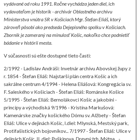
vydávané od roku 1991. Ročne vychádza jeden diel, ich
vydavateľom je historik - archivár Oblastného archívu
Ministerstva vnútra SR v Košiciach Mgr. Štefan Eliáš, ktorý
zároveň pôsobí ako predseda Dejepisného spolku v Košiciach.
Zborník je zameraný na minulosť Košíc, nakoľko chce podnietiť
bádanie v histórii mesta.
V súčasnosti sú ešte dostupné tieto časti:
2/1992 - Ladislav Andráši: Invetnár archívu Abovskej župy z
r. 1854 - Štefan Eliáš: Najstarší plán centra Košíc a ich
sakrálne centrum 4/1994 - Helena Eliášová: Kongregácia sv.
F. Saleského v Košiciach - Štefan Eliáš: Románske Košice
5/1995 - Štefan Eliáš: Bernolákovci Košíc a jakobíni -
princípy a východiská 9/1996 - Kristína Markušová:
Kamenárske značky košického Dómu sv. Alžbety - Štefan
Eliáš: Ulice v dejinách Košíc, I.diel: Mlynská, Mestský park,
Protifašistických bojovníkov... 7/1997 - Štefan Eliáš: Ulice v
dejinách Košíc, II. diel: Puškinova, Drevný trh, Mýtna... -