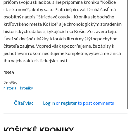
pričom svojou skladbou silne pripomína kroniku "Košice
staré a nové", akoby sa tu Plath inšpiroval. Druhá časť má
osobitný nadpis "Striedavé osudy - Kronika slobodného
kráľovského mesta Košice" a je chronologickým zoradením
historických udalostí, týkajúcich sa Košíc. Zo záveru tejto
časti sú dnešné ukážky, ktorých literárny štýl nepochybne
čitateľa zaujme. Vopred však upozorňujeme, že zápisy k
jednotlivým rokom necitujeme kompletne, vyberáme z nich
iba najcharakteristickejšie časti.
1845
Značky
história
kroniky
o KOŠICKÉ KRONIKY
Čítať viac
Log in
or
register
to post comments
KOŠICKÉ KRONIKY