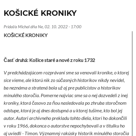
KOŠICKÉ KRONIKY
Pridal/a
Michal
dňa
Ne, 02. 10. 2022 - 17:00
KOŠICKÉ KRONIKY
Časť druhá: Košice staré a nové z roku 1732
V predchádzajúcom rozprávaní sme sa venovali kronike, o ktorej
síce vieme, ale ktorú nik zo súčasných historikov nikdy nevidel,
ba neznáma a stratená bola už aj pre publicistov a historikov
minulého storočia. Pomerne najviac sme sa o nej dozvedeli z inej
kroniky, ktorá časovo za ňou nasledovala po zhruba storočnom
odstupe, ktorá je aj dnes dostupná a u ktorej tušíme, kto bol jej
autor. Autori archívneho prekladu tohto diela, ktorí ho dokončili
v roku 1966, dokonca o autorstve nepochybovali a v titulku ho
aj uviedli - Timon. Významný rakúsky historik minulého storočia