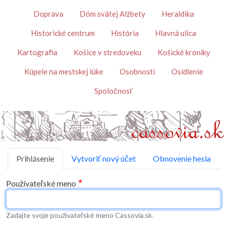
Skočiť na hlavný obsah
Témy
Doprava
Dóm svätej Alžbety
Heraldika
Historické centrum
História
Hlavná ulica
Kartografia
Košice v stredoveku
Košické kroniky
Kúpele na mestskej lúke
Osobnosti
Osídlenie
Spoločnosť
Primárne karty
Prihlásenie
Vytvoriť nový účet
Obnovenie hesla
Používateľské meno
Zadajte svoje používateľské meno Cassovia.sk.