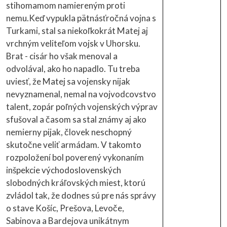
stihomamom namiereným proti
nemu.Keď vypukla pätnásťročná vojna s
Turkami, stal sa niekoľkokrát Matej aj
vrchným veliteľom vojsk v Uhorsku.
Brat - cisár ho však menoval a
odvolával, ako ho napadlo. Tu treba
uviesť, že Matej sa vojensky nijak
nevyznamenal, nemal na vojvodcovstvo
talent, zopár poľných vojenských výprav
sfušoval a časom sa stal známy aj ako
nemierny pijak, človek neschopný
skutočne veliť armádam. V takomto
rozpoložení bol poverený vykonaním
inšpekcie východoslovenských
slobodných kráľovských miest, ktorú
zvládol tak, že dodnes sú pre nás správy
o stave Košíc, Prešova, Levoče,
Sabinova a Bardejova unikátnym