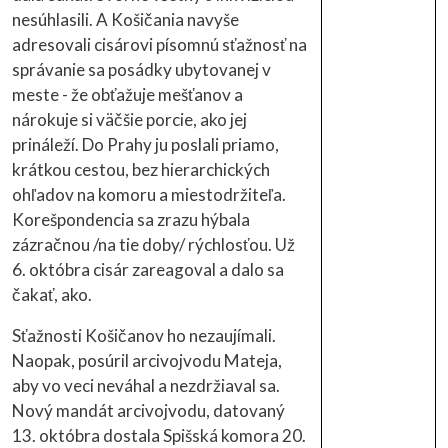
nesúhlasili. A Košičania navyše
adresovali cisárovi písomnú sťažnosť na
správanie sa posádky ubytovanej v
meste - že obťažuje mešťanov a
nárokuje si väčšie porcie, ako jej
prináleží. Do Prahy ju poslali priamo,
krátkou cestou, bez hierarchických
ohľadov na komoru a miestodržiteľa.
Korešpondencia sa zrazu hýbala
zázračnou /na tie doby/ rýchlosťou. Už
6. októbra cisár zareagoval a dalo sa
čakať, ako.
Sťažnosti Košičanov ho nezaujímali.
Naopak, posúril arcivojvodu Mateja,
aby vo veci neváhal a nezdržiaval sa.
Nový mandát arcivojvodu, datovaný
13. októbra dostala Spišská komora 20.