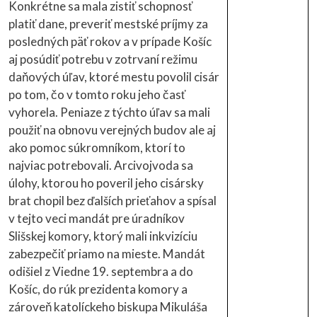
Konkrétne sa mala zistiť schopnosť
platiť dane, preveriť mestské príjmy za
posledných päť rokov a v prípade Košíc
aj posúdiť potrebu v zotrvaní režimu
daňových úľav, ktoré mestu povolil cisár
po tom, čo v tomto roku jeho časť
vyhorela. Peniaze z týchto úľav sa mali
použiť na obnovu verejných budov ale aj
ako pomoc súkromníkom, ktorí to
najviac potrebovali. Arcivojvoda sa
úlohy, ktorou ho poveril jeho cisársky
brat chopil bez ďalších prieťahov a spísal
v tejto veci mandát pre úradníkov
Slišskej komory, ktorý mali inkvizíciu
zabezpečiť priamo na mieste. Mandát
odišiel z Viedne 19. septembra a do
Košíc, do rúk prezidenta komory a
zároveň katolíckeho biskupa Mikuláša