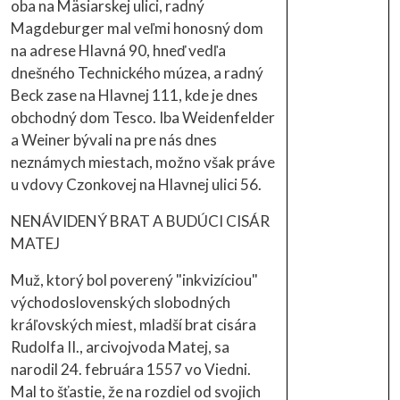
oba na Mäsiarskej ulici, radný
Magdeburger mal veľmi honosný dom
na adrese Hlavná 90, hneď vedľa
dnešného Technického múzea, a radný
Beck zase na Hlavnej 111, kde je dnes
obchodný dom Tesco. Iba Weidenfelder
a Weiner bývali na pre nás dnes
neznámych miestach, možno však práve
u vdovy Czonkovej na Hlavnej ulici 56.
NENÁVIDENÝ BRAT A BUDÚCI CISÁR
MATEJ
Muž, ktorý bol poverený "inkvizíciou"
východoslovenských slobodných
kráľovských miest, mladší brat cisára
Rudolfa II., arcivojvoda Matej, sa
narodil 24. februára 1557 vo Viedni.
Mal to šťastie, že na rozdiel od svojich