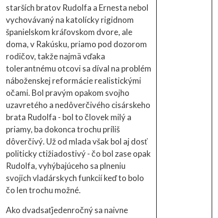
starších bratov Rudolfa a Ernesta nebol
vychovávaný na katolícky rigidnom
španielskom kráľovskom dvore, ale
doma, v Rakúsku, priamo pod dozorom
rodičov, takže najmä vďaka
tolerantnému otcovi sa díval na problém
náboženskej reformácie realistickými
očami. Bol pravým opakom svojho
uzavretého a nedôverčivého cisárskeho
brata Rudolfa - bol to človek milý a
priamy, ba dokonca trochu príliš
dôverčivý. Už od mlada však bol aj dosť
politicky ctižiadostivý - čo bol zase opak
Rudolfa, vyhýbajúceho sa plneniu
svojich vladárskych funkcií keď to bolo
čo len trochu možné.
Ako dvadsaťjedenročný sa naivne