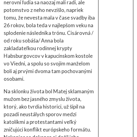
nerovní ľudia sa naozaj mali radi, ale
potomstvo z neho nevzišlo, napriek
tomu, že nevesta mala v čase svadby iba
26 rokov, bola teda v najlepšom veku na
splodenie následníka trónu. Cisárovná /
od roku sobáša/ Anna bola
zakladateľkou rodinnej krypty
Habsburgovcov v kapucínskom kostole
vo Viedni, a spolu so svojím manželom
boli aj prvými dvoma tam pochovanými
osobami.
Na sklonku života bol Matej sklamaným
mužom bez jasného zmyslu života,
ktorý, ako tvrdia historici, už šípil na
pozadí neustálych sporov medzi
katolíkmi a protestantami veľký
zničujúci konflikt európskeho formátu.