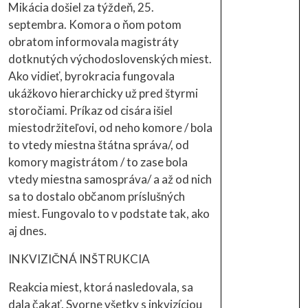
Mikácia došiel za týždeň, 25.
septembra. Komora o ňom potom
obratom informovala magistráty
dotknutých východoslovenských miest.
Ako vidieť, byrokracia fungovala
ukážkovo hierarchicky už pred štyrmi
storočiami. Príkaz od cisára išiel
miestodržiteľovi, od neho komore / bola
to vtedy miestna štátna správa/, od
komory magistrátom / to zase bola
vtedy miestna samospráva/ a až od nich
sa to dostalo občanom príslušných
miest. Fungovalo to v podstate tak, ako
aj dnes.
INKVIZIČNÁ INŠTRUKCIA
Reakcia miest, ktorá nasledovala, sa
dala čakať. Svorne všetky s inkvizíciou