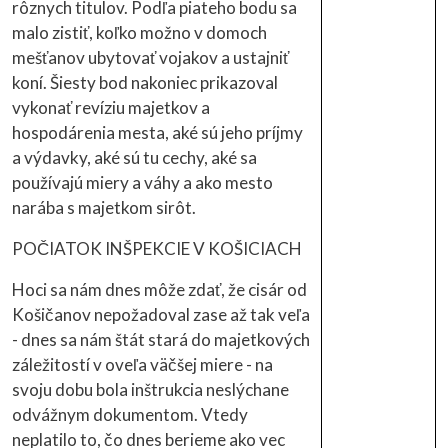
rôznych titulov. Podľa piateho bodu sa
malo zistiť, koľko možno v domoch
mešťanov ubytovať vojakov a ustajniť
koní. Šiesty bod nakoniec prikazoval
vykonať revíziu majetkov a
hospodárenia mesta, aké sú jeho príjmy
a výdavky, aké sú tu cechy, aké sa
používajú miery a váhy a ako mesto
narába s majetkom sirôt.
POČIATOK INŠPEKCIE V KOŠICIACH
Hoci sa nám dnes môže zdať, že cisár od
Košičanov nepožadoval zase až tak veľa
- dnes sa nám štát stará do majetkových
záležitostí v oveľa väčšej miere - na
svoju dobu bola inštrukcia neslýchane
odvážnym dokumentom. Vtedy
neplatilo to, čo dnes berieme ako vec