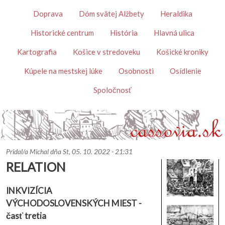
Skočiť na hlavný obsah
Témy
Doprava
Dóm svätej Alžbety
Heraldika
Historické centrum
História
Hlavná ulica
Kartografia
Košice v stredoveku
Košické kroniky
Kúpele na mestskej lúke
Osobnosti
Osídlenie
Spoločnosť
Pridal/a
Michal
dňa
St, 05. 10. 2022 - 21:31
RELATION
INKVIZÍCIA
VÝCHODOSLOVENSKÝCH MIEST -
časť tretia