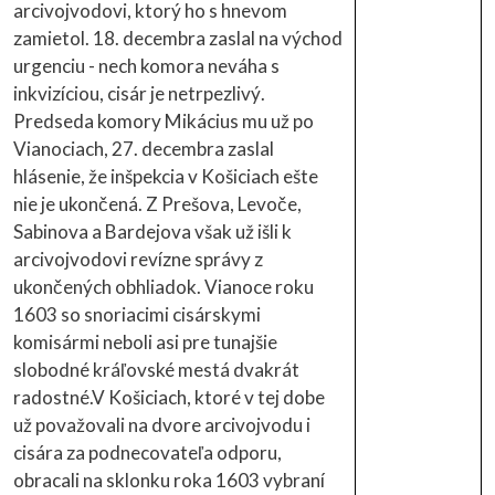
arcivojvodovi, ktorý ho s hnevom
zamietol. 18. decembra zaslal na východ
urgenciu - nech komora neváha s
inkvizíciou, cisár je netrpezlivý.
Predseda komory Mikácius mu už po
Vianociach, 27. decembra zaslal
hlásenie, že inšpekcia v Košiciach ešte
nie je ukončená. Z Prešova, Levoče,
Sabinova a Bardejova však už išli k
arcivojvodovi revízne správy z
ukončených obhliadok. Vianoce roku
1603 so snoriacimi cisárskymi
komisármi neboli asi pre tunajšie
slobodné kráľovské mestá dvakrát
radostné.V Košiciach, ktoré v tej dobe
už považovali na dvore arcivojvodu i
cisára za podnecovateľa odporu,
obracali na sklonku roka 1603 vybraní