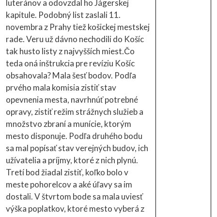
luteránov a odovzdal ho Jágerskej
kapitule. Podobný list zaslali 11.
novembra z Prahy tiež košickej mestskej
rade. Veru už dávno nechodili do Košíc
tak husto listy z najvyšších miest.Čo
teda oná inštrukcia pre revíziu Košíc
obsahovala? Mala šesť bodov. Podľa
prvého mala komisia zistiť stav
opevnenia mesta, navrhnúť potrebné
opravy, zistiť režim strážnych služieb a
množstvo zbraní a munície, ktorým
mesto disponuje. Podľa druhého bodu
sa mal popísať stav verejných budov, ich
užívatelia a príjmy, ktoré z nich plynú.
Tretí bod žiadal zistiť, koľko bolo v
meste pohorelcov a aké úľavy sa im
dostali. V štvrtom bode sa mala uviesť
výška poplatkov, ktoré mesto vyberá z