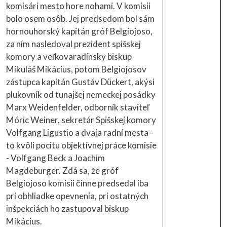
komisári mesto hore nohami. V komisii
bolo osem osôb. Jej predsedom bol sám
hornouhorský kapitán gróf Belgiojoso,
za ním nasledoval prezident spišskej
komory a veľkovaradínsky biskup
Mikuláš Mikácius, potom Belgiojosov
zástupca kapitán Gustáv Dückert, akýsi
plukovník od tunajšej nemeckej posádky
Marx Weidenfelder, odborník staviteľ
Móric Weiner, sekretár Spišskej komory
Volfgang Ligustio a dvaja radní mesta -
to kvôli pocitu objektívnej práce komisie
- Volfgang Beck a Joachim
Magdeburger. Zdá sa, že gróf
Belgiojoso komisii činne predsedal iba
pri obhliadke opevnenia, pri ostatných
inšpekciách ho zastupoval biskup
Mikácius.