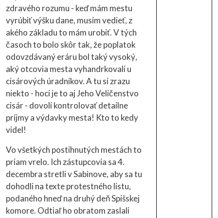
zdravého rozumu - keď mám mestu
vyrúbiť výšku dane, musím vedieť, z
akého základu to mám urobiť. V tých
časoch to bolo skôr tak, že poplatok
odovzdávaný eráru bol taký vysoký,
aký otcovia mesta vyhandrkovali u
cisárových úradníkov. A tu si zrazu
niekto - hoci je to aj Jeho Veličenstvo
cisár - dovolí kontrolovať detailne
príjmy a výdavky mesta! Kto to kedy
videl!
Vo všetkých postihnutých mestách to
priam vrelo. Ich zástupcovia sa 4.
decembra stretli v Sabinove, aby sa tu
dohodli na texte protestného listu,
podaného hneď na druhý deň Spišskej
komore. Odtiaľ ho obratom zaslali