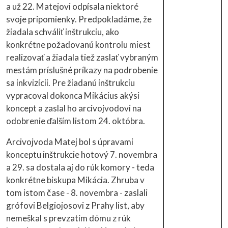
a už 22. Matejovi odpísala niektoré
svoje pripomienky. Predpokladáme, že
žiadala schváliť inštrukciu, ako
konkrétne požadovanú kontrolu miest
realizovať a žiadala tiež zaslať vybraným
mestám príslušné príkazy na podrobenie
sa inkvizícii. Pre žiadanú inštrukciu
vypracoval dokonca Mikácius akýsi
koncept a zaslal ho arcivojvodovi na
odobrenie ďalším listom 24. októbra.
Arcivojvoda Matej bol s úpravami
konceptu inštrukcie hotový 7. novembra
a 29. sa dostala aj do rúk komory - teda
konkrétne biskupa Mikácia. Zhruba v
tom istom čase - 8. novembra - zaslali
grófovi Belgiojosovi z Prahy list, aby
nemeškal s prevzatím dómu z rúk