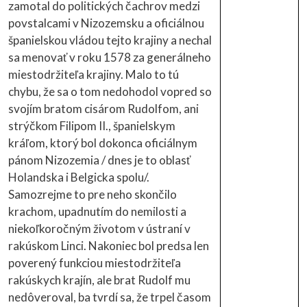
zamotal do politických čachrov medzi
povstalcami v Nizozemsku a oficiálnou
španielskou vládou tejto krajiny a nechal
sa menovať v roku 1578 za generálneho
miestodržiteľa krajiny. Malo to tú
chybu, že sa o tom nedohodol vopred so
svojím bratom cisárom Rudolfom, ani
strýčkom Filipom II., španielskym
kráľom, ktorý bol dokonca oficiálnym
pánom Nizozemia / dnes je to oblasť
Holandska i Belgicka spolu/.
Samozrejme to pre neho skončilo
krachom, upadnutím do nemilosti a
niekoľkoročným životom v ústraní v
rakúskom Linci. Nakoniec bol predsa len
poverený funkciou miestodržiteľa
rakúskych krajín, ale brat Rudolf mu
nedôveroval, ba tvrdí sa, že trpel časom