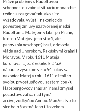
Práve problémy s Rudolfovou
schopnosťou vnímať situáciu monarchie
reálne a reagovať tak, ako si to
vyžadovala, vyústili nakoniec do
povestnej zmluvy uzatvorenej medzi
Rudolfom a Matejom v Libni pri Prahe,
ktorou Matejovi jeho starší, ale
panovania neschopný brat, odovzdal
vládu nad Uhorskom, Rakúskymi krajmi i
Moravou. V roku 1611 Mateja
korunovali aj za českého kráľa.V
nápadne vysokom veku 54 rokov sa
nakoniec Matej v roku 1611 oženil so
svojou prvostupňovou sesternicou / u
Habsburgovcov snáď ani nemá zmysel
pozastavovať sa nad tým/
arcivojvodkyňou Annou. Manželstvo to
síce bolo šťastné, lebo títo vekom