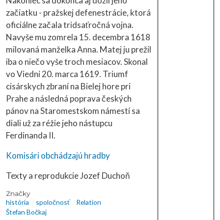
Nakoniec sa dokonca aj dožil jeho
začiatku - pražskej defenestrácie, ktorá
oficiálne začala tridsaťročná vojna.
Navyše mu zomrela 15. decembra 1618
milovaná manželka Anna. Matej ju prežil
iba o niečo vyše troch mesiacov. Skonal
vo Viedni 20. marca 1619. Triumf
cisárskych zbraní na Bielej hore pri
Prahe a následná poprava českých
pánov na Staromestskom námestí sa
diali už za réžie jeho nástupcu
Ferdinanda II.
Komisári obchádzajú hradby
Texty a reprodukcie Jozef Duchoň
Značky
história
spoločnosť
Relation
Štefan Bočkaj