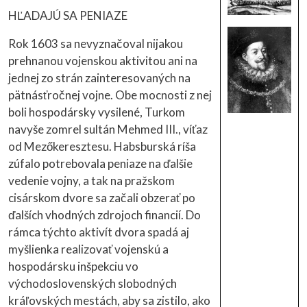
HĽADAJÚ SA PENIAZE
Rok 1603 sa nevyznačoval nijakou
prehnanou vojenskou aktivitou ani na
jednej zo strán zainteresovaných na
pätnásťročnej vojne. Obe mocnosti z nej
boli hospodársky vysilené, Turkom
navyše zomrel sultán Mehmed III., víťaz
od Mezőkeresztesu. Habsburská ríša
zúfalo potrebovala peniaze na ďalšie
vedenie vojny, a tak na pražskom
cisárskom dvore sa začali obzerať po
ďalších vhodných zdrojoch financií. Do
rámca týchto aktivít dvora spadá aj
myšlienka realizovať vojenskú a
hospodársku inšpekciu vo
východoslovenských slobodných
kráľovských mestách, aby sa zistilo, ako