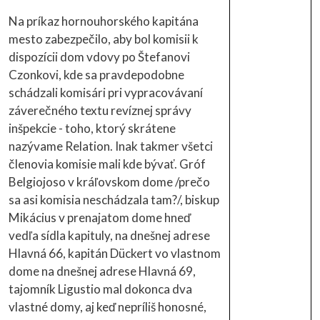
Na príkaz hornouhorského kapitána
mesto zabezpečilo, aby bol komisii k
dispozícii dom vdovy po Štefanovi
Czonkovi, kde sa pravdepodobne
schádzali komisári pri vypracovávaní
záverečného textu revíznej správy
inšpekcie - toho, ktorý skrátene
nazývame Relation. Inak takmer všetci
členovia komisie mali kde bývať. Gróf
Belgiojoso v kráľovskom dome /prečo
sa asi komisia neschádzala tam?/, biskup
Mikácius v prenajatom dome hneď
vedľa sídla kapituly, na dnešnej adrese
Hlavná 66, kapitán Dückert vo vlastnom
dome na dnešnej adrese Hlavná 69,
tajomník Ligustio mal dokonca dva
vlastné domy, aj keď nepríliš honosné,