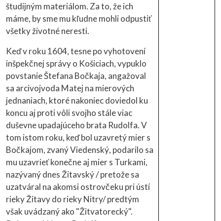
študijným materiálom. Za to, že ich
máme, by sme mu kľudne mohli odpustiť
všetky životné neresti.
Keď v roku 1604, tesne po vyhotovení
inšpekčnej správy o Košiciach, vypuklo
povstanie Štefana Bočkaja, angažoval
sa arcivojvoda Matej na mierových
jednaniach, ktoré nakoniec doviedol ku
koncu aj proti vôli svojho stále viac
duševne upadajúceho brata Rudolfa. V
tom istom roku, keď bol uzavretý mier s
Bočkajom, zvaný Viedenský, podarilo sa
mu uzavrieť konečne aj mier s Turkami,
nazývaný dnes Žitavský / pretože sa
uzatváral na akomsi ostrovčeku pri ústí
rieky Žitavy do rieky Nitry/ predtým
však uvádzaný ako "Žitvatorecký".