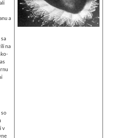
li
anu a
 sa
li na
sko-
čas
urnu
mi
n
 so
u
i v
vne