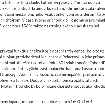
- a toto mesto si články Lutherovej viery veľmi starostlivo
eďaleko mäsiarskych krámov, kdesi tam, kde neskôr stála kalví
najbohatším mešťanom, nebol však vonkoncom outsiderom, to b
 richtárom. V čase svojho príchodu do Košíc mu práve minu
5. decembra 1569/, takže z astrologického hľadiska to bol
revzal funkciu richtára Košíc opäť Martin Vencel, bolo to už
 svojmu predchodcovi Melicharovi Reinerovi - v jeho prípad
nia si mal užiť ešte raz toľko. Rok 1601 však konečne "obdaril
tánom. Doterajšieho zastupujúceho kapitána Lassotu nahr
Gonzaga. Asi sa mu v Košiciach veľmi nepáčilo, pretože už v
oľnenie z funkcie. Dočasným kapitánom sa opäť stal Erich
j Matern, ktorého by bolo možné charakterizovať ako "chodi
rozdriapanej monarchie, nebolo v rokoch 1600 a 1601