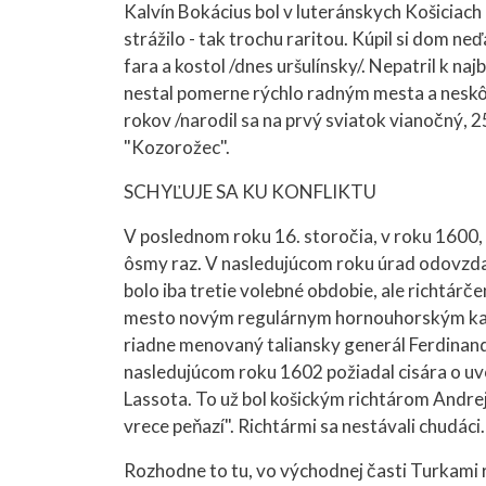
Kalvín Bokácius bol v luteránskych Košiciach 
strážilo - tak trochu raritou. Kúpil si dom n
fara a kostol /dnes uršulínsky/. Nepatril k 
nestal pomerne rýchlo radným mesta a neskôr
rokov /narodil sa na prvý sviatok vianočný, 2
"Kozorožec".
SCHYĽUJE SA KU KONFLIKTU
V poslednom roku 16. storočia, v roku 1600, p
ôsmy raz. V nasledujúcom roku úrad odovzdal
bolo iba tretie volebné obdobie, ale richtárče
mesto novým regulárnym hornouhorským kapi
riadne menovaný taliansky generál Ferdinand 
nasledujúcom roku 1602 požiadal cisára o uv
Lassota. To už bol košickým richtárom Andre
vrece peňazí". Richtármi sa nestávali chudáci.
Rozhodne to tu, vo východnej časti Turkami 