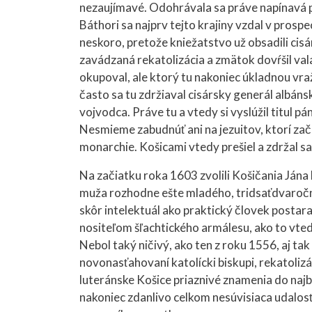
nezaujímavé. Odohrávala sa práve napínavá p
Báthori sa najprv tejto krajiny vzdal v prospe
neskoro, pretože kniežatstvo už obsadili ci
zavádzaná rekatolizácia a zmätok dovŕšil v
okupoval, ale ktorý tu nakoniec úkladnou vraž
často sa tu zdržiaval cisársky generál albáns
vojvodca. Práve tu a vtedy si vyslúžil titul 
Nesmieme zabudnúť ani na jezuitov, ktorí zača
monarchie. Košicami vtedy prešiel a zdržal s
Na začiatku roka 1603 zvolili Košičania Jána
muža rozhodne ešte mladého, tridsaťdvaročnéh
skôr intelektuál ako praktický človek postaral
nositeľom šľachtického armálesu, ako to vted
Nebol taký ničivý, ako ten z roku 1556, aj tak
novonasťahovaní katolícki biskupi, rekatolizáci
luteránske Košice priaznivé znamenia do najbl
nakoniec zdanlivo celkom nesúvisiaca udalos