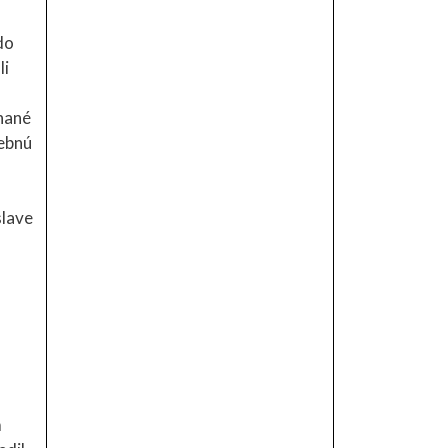
do
li
hnané
nebnú
slave
m