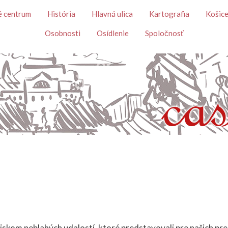
Skočiť na hlavný obsah
é centrum
História
Hlavná ulica
Kartografia
Košice
Osobnosti
Osídlenie
Spoločnosť
ejiskom neblahých udalostí, ktoré predstavovali pre našich pr