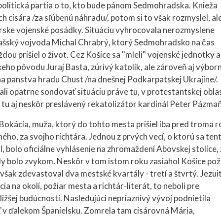
olitická partia o to, kto bude pánom Sedmohradska. Knieža
ch cisára /za sľúbenú náhradu/, potom si to však rozmyslel, al
sárske vojenské posádky. Situáciu vyhrocovala nerozmyslene
alašský vojvoda Michal Chrabrý, ktorý Sedmohradsko na čas
dou prišiel o život. Cez Košice sa "mleli" vojenské jednotky a
keho pôvodu Juraj Basta, zúrivý katolík, ale zároveň aj výbor
pána panstva hradu Chust /na dnešnej Podkarpatskej Ukrajine/.
li opatrne sondovať situáciu práve tu, v protestantskej obla
a tu aj neskôr preslávený rekatolizátor kardinál Peter Pázmaň
 Bokácia, muža, ktorý do tohto mesta prišiel iba pred troma r
o, za svojho richtára. Jednou z prvých vecí, o ktorú sa ten
, bolo oficiálne vyhlásenie na zhromaždení Abovskej stolice, 
y bolo zvykom. Neskôr v tom istom roku zasiahol Košice poži
 však zdevastoval dva mestské kvartály - tretí a štvrtý. Jezuit
a na okolí, požiar mesta a richtár-literát, to neboli pre
ižšej budúcnosti. Nasledujúci nepriaznivý vývoj podnietila
ť v ďalekom Španielsku. Zomrela tam cisárovná Mária,