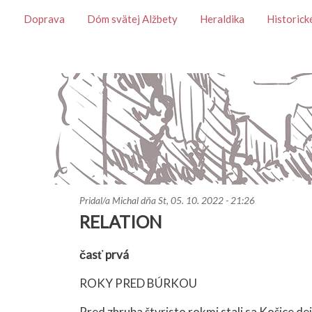
Témy
Doprava
Dóm svätej Alžbety
Heraldika
Historick
Pridal/a
Michal
dňa
St, 05. 10. 2022 - 21:26
RELATION
časť prvá
ROKY PRED BÚRKOU
Pred zhruba štyristo rokmi stali sa Košice d