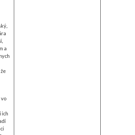
ský,
ára
í,
m a
vnych
 že
 vo
 ich
adí
ci