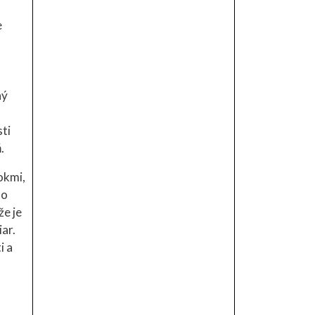
e
ný
sti
.
okmi,
to
že je
ar.
i a