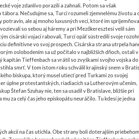
recké voje zdanlivo porazili a zahnali. Potom sa však
o tábora. Nečudujme sa, Turci rozumeli zjemnelému životu a 
y potravín, ale aj mnoho luxusných vecí, ktoré im spríjemňova
vozievali so sebou aj háremy a pri Mezőkeresztesi velil sám
kým cisárski vojaci rabovali, Turci opäť sústredili svoje rozo
tuáciu definitívne vo svoj prospech. Cisárska strana utrpela ha
orým oslobodením sa už počítalo v najbližších dňoch, ostali v
 kapitán Tieffenbach sa vrátil so zvyškami svojho vojska do
tihla smrť. V tom istom roku schválil krajinský snem v Brati
ského biskupa, ktorý musel utiecť pred Turkami zo svojej
kmer úplne protestantských, riadiacich sa Lutherovým učením,
up Štefan Szuhay nie, ten sa usadil v Bratislave, bližšie pri
 mu za celý čas jeho episkopátu neuráčilo. Tu kdesi je jedna
ch akcií na čas utíchla. Obe strany boli doterajším priebeho