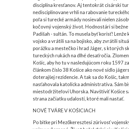
disciplína kresťanov. Aj tentokrát cisárski tu
nedisciplinovane vrhli na rabovanie tureckéh
poľa si turecké armády nosievali nielen zásob
kočovný vojenský život. Hodnostári si bežne 
Padišah - sultán. To musela byť korisť! Lenže 
vojsko a vrátili sa na bojisko, aby zvrátili si
porážku a mestečko i hrad Jáger, s ktorých sk
tureckých rukách na dlhé desaťročia. Zlomený
Košíc, aby ho tu v nasledujúcom roku 1597 zas
článkom číslo 38 Košice ako nové sídlo jáger
doterajšej rezidencie. A tak sa do Košíc, ta
nasťahovala katolícka administratíva. Sám bisk
miestodržiteľovi Uhorska. Navštíviť Košice sa
strana začiatku udalostí, ktoré mali nastať.
NOVÉ TVÁRE V KOŠICIACH
Po bitke pri Mezőkeresztesi zúrivosť vojenský