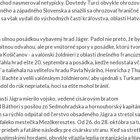
chod nasmeroval netypicky. Dovtedy Turci obvykle ohrozova
ného a západného Slovenska a snažili sa ohrozovať hraničné
 sa však vydali do východných častí kráľovstva, oblasti Hatv
ilnou posádkou vybavený hrad Jáger. Padol nie preto, že by
tnou odvahou, ale pre vnútorné spory v posádke, ktorú tvori
eľa Košičanov - a valónski žoldnieri z oblasti dnešného francúz
ahla hrad ešte 20. septembra a posádka, keďže nedostala v
 a naliehala na veliteľov hradu Pavla Nyáriho, Henricha z Th
j šľachte a velili valónskym žoldnierom/, aby ujednali s Turka
adol do rúk nepriateľa, hoci sa ešte mohol brániť.
blasti Jágra mierilo vojsko, vedené cisárovým bratom
 Báthori s posilou zo Sedmohradska a hornouhorský kapitá
án sa rýchlo odpútal od čerstvo obsadeného Jágra a stretol sa
eďaleko mestečka Mezőkeresztes. Od 26. do 28. októbra sa t
riebeh a fatálne následky pre cisársku stranu. Keď sa stretl
slimskými hordami, obvykle víťazila lepšia organizácia a hla