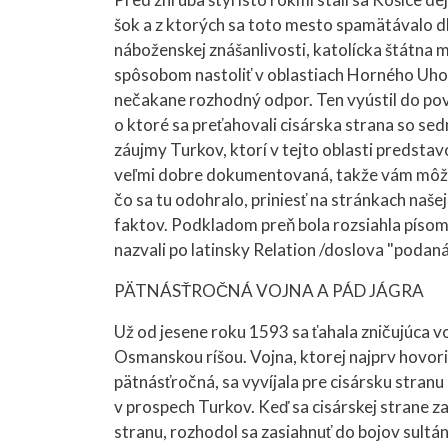
šok a z ktorých sa toto mesto spamätávalo dl
náboženskej znášanlivosti, katolícka štátna 
spôsobom nastoliť v oblastiach Horného Uhor
nečakane rozhodný odpor. Ten vyústil do pov
o ktoré sa preťahovali cisárska strana so s
záujmy Turkov, ktorí v tejto oblasti predstav
veľmi dobre dokumentovaná, takže vám môžeme
čo sa tu odohralo, priniesť na stránkach naše
faktov. Podkladom preň bola rozsiahla písom
nazvali po latinsky Relation /doslova "podaná 
PÄTNÁSŤROČNÁ VOJNA A PÁD JÁGRA
Už od jesene roku 1593 sa ťahala zničujúca 
Osmanskou ríšou. Vojna, ktorej najprv hovoril
pätnásťročná, sa vyvíjala pre cisársku stranu
v prospech Turkov. Keď sa cisárskej strane z
stranu, rozhodol sa zasiahnuť do bojov sultá