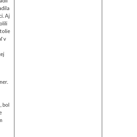
adil
adila
i. Aj
lili
tolie
ľ v
ej
ner.
, bol
e
om