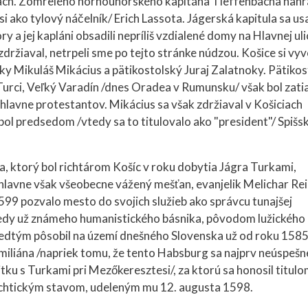
iciach. Zomrelého hornouhorského kapitána Tieffenbacha nahr
 ako tylový náčelník/ Erich Lassota. Jágerská kapitula sa us
a jej kapláni obsadili nepríliš vzdialené domy na Hlavnej ulic
ržiaval, netrpeli sme po tejto stránke núdzou. Košice si vyvo
nsky Mikuláš Mikácius a pätikostolský Juraj Zalatnoky. Pätikos
urci, Veľký Varadín /dnes Oradea v Rumunsku/ však bol zatia
, hlavne protestantov. Mikácius sa však zdržiaval v Košiciach
 bol predsedom /vtedy sa to titulovalo ako "president"/ Spišsk
a, ktorý bol richtárom Košíc v roku dobytia Jágra Turkami,
 hlavne však všeobecne vážený mešťan, evanjelik Melichar Rei
99 pozvalo mesto do svojich služieb ako správcu tunajšej
vtedy už známeho humanistického básnika, pôvodom lužického
predtým pôsobil na území dnešného Slovenska už od roku 1585
iliána /napriek tomu, že tento Habsburg sa najprv neúspešn
tku s Turkami pri Mezőkeresztesi/, za ktorú sa honosil titul
achtickým stavom, udeleným mu 12. augusta 1598.