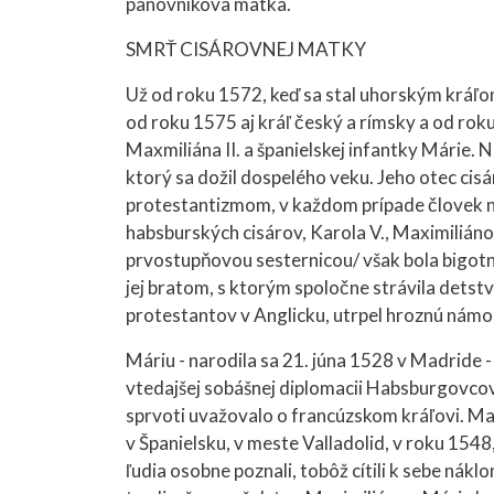
panovníkova matka.
SMRŤ CISÁROVNEJ MATKY
Už od roku 1572, keď sa stal uhorským kráľo
od roku 1575 aj kráľ český a rímsky a od rok
Maxmiliána II. a španielskej infantky Márie. 
ktorý sa dožil dospelého veku. Jeho otec cis
protestantizmom, v každom prípade človek n
habsburských cisárov, Karola V., Maximilián
prvostupňovou sesternicou/ však bola bigotná
jej bratom, s ktorým spoločne strávila detstvo,
protestantov v Anglicku, utrpel hroznú námo
Máriu - narodila sa 21. júna 1528 v Madride -
vtedajšej sobášnej diplomacii Habsburgovcov.
sprvoti uvažovalo o francúzskom kráľovi. Mal
v Španielsku, v meste Valladolid, v roku 1548,
ľudia osobne poznali, tobôž cítili k sebe nák