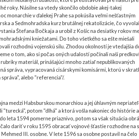
hé roky. Násilne sa vtedy skončilo obdobie akej-takej
moc monarchie v ďalekej Prahe sa pokúsila veľmi nešťastným
ska a Sedmohradska kurz brutálnej rekatolizácie, čo vyvola
stania Štefana Bočkaja a urobil z Košíc na desiatky rokov m
edmohradskými kniežatami. Do toho všetkého sa ešte miešali
ovali rozhodnú vojenskú silu. Zhodou okolností je vtedajšia 
 o tom, ako si počas oných udalostí počínali naši predkovi
j rubriky materiál, prinášajúci mnoho zatiaľ nepublikovaných
ná správa, vypracovaná cisárskymi komisármi, ktorú v skrat
správa", alebo "referencia"/.
vojna medzi Habsburskou monarchiou a jej úhlavným nepriate
i "turecká", potom "dlhá" a ktorá vošla nakoniec do histórie 
 do leta 1594 pomerne priaznivo, potom sa však situácia obrá
ačalo dariť v roku 1595 obracať vojnové šťastie rozhodne na 
n Mehmed III. osobne. V lete 1596 sa osobne postavil na čelo