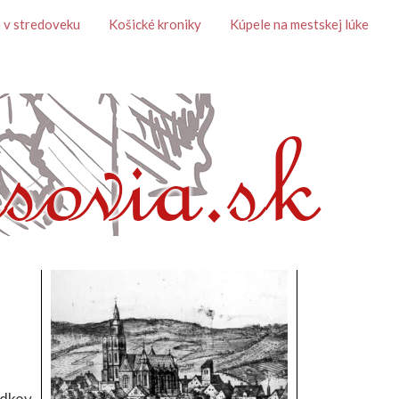
 v stredoveku
Košické kroniky
Kúpele na mestskej lúke
edkov