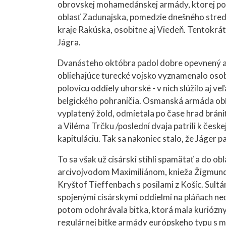
obrovskej mohamedánskej armády, ktorej po
oblasť Zadunajska, pomedzie dnešného stred
kraje Rakúska, osobitne aj Viedeň. Tentokrát
Jágra.
Dvanásteho októbra padol dobre opevnený a s
obliehajúce turecké vojsko vyznamenalo osobi
polovicu oddiely uhorské - v nich slúžilo aj v
belgického pohraničia. Osmanská armáda obľ
vyplatený žold, odmietala po čase hrad brániť
a Viléma Trčku /poslední dvaja patrili k česke
kapituláciu. Tak sa nakoniec stalo, že Jáger p
To sa však už cisárski stihli spamätať a do o
arcivojvodom Maximiliánom, knieža Žigmund
Kryštof Tieffenbach s posilami z Košíc. Sult
spojenými cisárskymi oddielmi na pláňach n
potom odohrávala bitka, ktorá mala kuriózny p
regulárnej bitke armády európskeho typu s mu