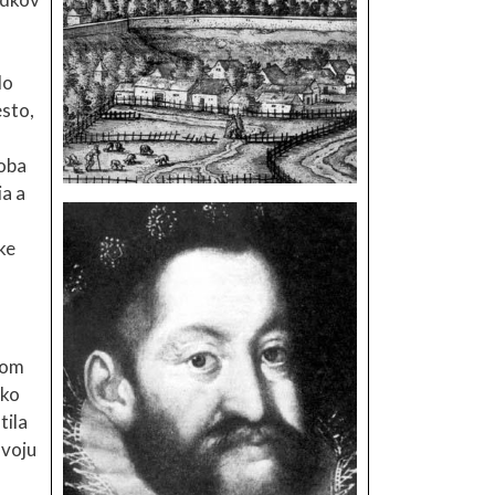
lo
esto,
doba
a a
ke
ľom
ako
tila
svoju