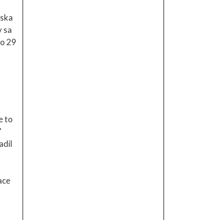
nska
y sa
lo 29
e to
"
adil
ace