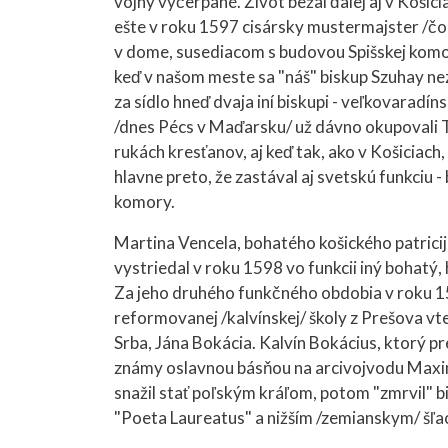
vojny vyčerpané. Život bežal ďalej aj v Koš
ešte v roku 1597 cisársky mustermajster /čosi
v dome, susediacom s budovou Spišskej komory 
keď v našom meste sa "náš" biskup Szuhay nezd
za sídlo hneď dvaja iní biskupi - veľkovaradí
/dnes Pécs v Maďarsku/ už dávno okupovali T
rukách kresťanov, aj keď tak, ako v Košiciach
hlavne preto, že zastával aj svetskú funkciu -
komory.
Martina Vencela, bohatého košického patricij
vystriedal v roku 1598 vo funkcii iný bohatý,
Za jeho druhého funkčného obdobia v roku 15
reformovanej /kalvínskej/ školy z Prešova 
Srba, Jána Bokácia. Kalvín Bokácius, ktorý 
známy oslavnou básňou na arcivojvodu Maxim
snažil stať poľským kráľom, potom "zmrvil" bi
"Poeta Laureatus" a nižším /zemianskym/ šľ