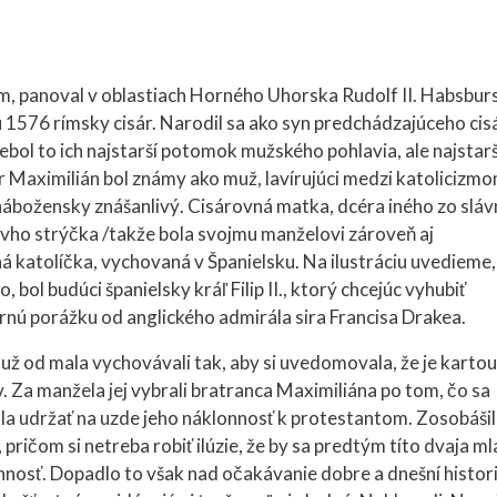
m, panoval v oblastiach Horného Uhorska Rudolf II. Habsbur
u 1576 rímsky cisár. Narodil sa ako syn predchádzajúceho cis
Nebol to ich najstarší potomok mužského pohlavia, ale najstarš
ár Maximilián bol známy ako muž, lavírujúci medzi katolicizmo
ábožensky znášanlivý. Cisárovná matka, dcéra iného zo slá
ovho strýčka /takže bola svojmu manželovi zároveň aj
 katolíčka, vychovaná v Španielsku. Na ilustráciu uvedieme,
 bol budúci španielsky kráľ Filip II., ktorý chcejúc vyhubiť
rnú porážku od anglického admirála sira Francisa Drakea.
 už od mala vychovávali tak, aby si uvedomovala, že je kartou
 Za manžela jej vybrali bratranca Maximiliána po tom, čo sa
a udržať na uzde jeho náklonnosť k protestantom. Zosobášili
 pričom si netreba robiť ilúzie, že by sa predtým títo dvaja ml
lonnosť. Dopadlo to však nad očakávanie dobre a dnešní histori