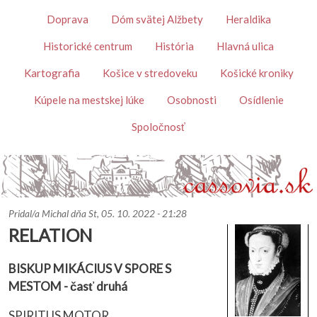
Skočiť na hlavný obsah
Témy
Doprava
Dóm svätej Alžbety
Heraldika
Historické centrum
História
Hlavná ulica
Kartografia
Košice v stredoveku
Košické kroniky
Kúpele na mestskej lúke
Osobnosti
Osídlenie
Spoločnosť
Pridal/a
Michal
dňa
St, 05. 10. 2022 - 21:28
RELATION
BISKUP MIKÁCIUS V SPORE S
MESTOM - časť druhá
SPIRITUS MOTOR