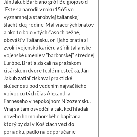
Ján Jakub Barbiano gróf Belgiojoso d
´Este sa narodil v roku 1565 vo
významnej a starobylej talianskej
šľachtickej rodine. Mal viacerých bratov
a ako to bolo v tých časoch bežné,
obzvášť v Taliansku, on i jeho bratia si
zvolili vojenskú kariéru a šírili talianske
vojenské umenie v "barbarskej" strednej
Európe. Bratia získali na pražskom
cisárskom dvore teplé miestečká, Ján
Jakub zatiaľ získaval praktické
skúsenosti pod vedením najväčšieho
vojvodcu tých čias Alexandra
Farneseho v nepokojnom Nizozemsku.
Vraj sa tam osvedčil a tak, keď hľadali
nového hornouhorského kapitána,
ktorý by dal v Košiciach veci do
poriadku, padlo na odporúčanie