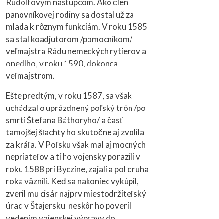
Rudolfovým nástupcom. Ako člen
panovníkovej rodiny sa dostal už za
mlada k rôznym funkciám. V roku 1585
sa stal koadjutorom /pomocníkom/
veľmajstra Rádu nemeckých rytierov a
onedlho, v roku 1590, dokonca
veľmajstrom.
Ešte predtým, v roku 1587, sa však
uchádzal o uprázdnený poľský trón /po
smrti Štefana Báthoryho/ a časť
tamojšej šľachty ho skutočne aj zvolila
za kráľa. V Poľsku však mal aj mocných
nepriateľov a tí ho vojensky porazili v
roku 1588 pri Byczine, zajali a pol druha
roka väznili. Keď sa nakoniec vykúpil,
zveril mu cisár najprv miestodržiteľský
úrad v Štajersku, neskôr ho poveril
vedením vojenskej výpravy do