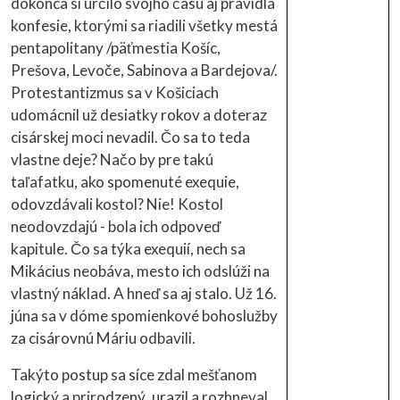
dokonca si určilo svojho času aj pravidlá
konfesie, ktorými sa riadili všetky mestá
pentapolitany /päťmestia Košíc,
Prešova, Levoče, Sabinova a Bardejova/.
Protestantizmus sa v Košiciach
udomácnil už desiatky rokov a doteraz
cisárskej moci nevadil. Čo sa to teda
vlastne deje? Načo by pre takú
taľafatku, ako spomenuté exequie,
odovzdávali kostol? Nie! Kostol
neodovzdajú - bola ich odpoveď
kapitule. Čo sa týka exequií, nech sa
Mikácius neobáva, mesto ich odslúži na
vlastný náklad. A hneď sa aj stalo. Už 16.
júna sa v dóme spomienkové bohoslužby
za cisárovnú Máriu odbavili.
Takýto postup sa síce zdal mešťanom
logický a prirodzený, urazil a rozhneval