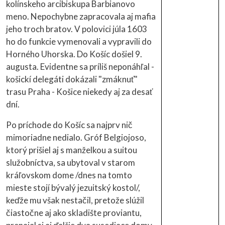
kolínskeho arcibiskupa Barbianovo
meno. Nepochybne zapracovala aj mafia
jeho troch bratov. V polovici júla 1603
ho do funkcie vymenovali a vypravili do
Horného Uhorska. Do Košíc došiel 9.
augusta. Evidentne sa príliš neponáhľal -
košickí delegáti dokázali "zmáknuť"
trasu Praha - Košice niekedy aj za desať
dní.
Po príchode do Košíc sa najprv nič
mimoriadne nedialo. Gróf Belgiojoso,
ktorý prišiel aj s manželkou a suitou
služobníctva, sa ubytoval v starom
kráľovskom dome /dnes na tomto
mieste stojí bývalý jezuitský kostol/,
keďže mu však nestačil, pretože slúžil
čiastočne aj ako skladište proviantu,