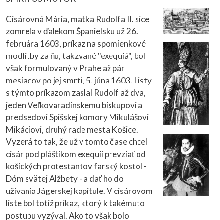
Cisárovná Mária, matka Rudolfa II. síce
zomrela v ďalekom Španielsku už 26.
februára 1603, príkaz na spomienkové
modlitby za ňu, takzvané "exequiá", bol
však formulovaný v Prahe až pár
mesiacov po jej smrti, 5. júna 1603. Listy
s týmto príkazom zaslal Rudolf až dva,
jeden Veľkovaradínskemu biskupovi a
predsedovi Spišskej komory Mikulášovi
Mikáciovi, druhý rade mesta Košice.
Vyzerá to tak, že už v tomto čase chcel
cisár pod pláštikom exequií prevziať od
košických protestantov farský kostol -
Dóm svätej Alžbety - a dať ho do
užívania Jágerskej kapitule. V cisárovom
liste bol totiž príkaz, ktorý k takémuto
postupu vyzýval. Ako to však bolo