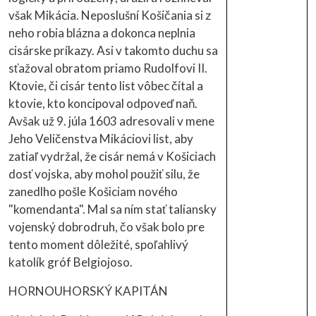
však Mikácia. Neposlušní Košičania si z
neho robia blázna a dokonca neplnia
cisárske príkazy. Asi v takomto duchu sa
sťažoval obratom priamo Rudolfovi II.
Ktovie, či cisár tento list vôbec čítal a
ktovie, kto koncipoval odpoveď naň.
Avšak už 9. júla 1603 adresovali v mene
Jeho Veličenstva Mikáciovi list, aby
zatiaľ vydržal, že cisár nemá v Košiciach
dosť vojska, aby mohol použiť silu, že
zanedlho pošle Košiciam nového
"komendanta". Mal sa ním stať taliansky
vojenský dobrodruh, čo však bolo pre
tento moment dôležité, spoľahlivý
katolík gróf Belgiojoso.
HORNOUHORSKÝ KAPITÁN