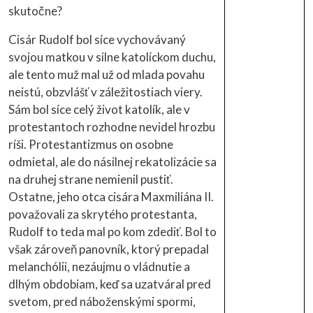
skutočne?
Cisár Rudolf bol síce vychovávaný
svojou matkou v silne katolíckom duchu,
ale tento muž mal už od mlada povahu
neistú, obzvlášť v záležitostiach viery.
Sám bol síce celý život katolík, ale v
protestantoch rozhodne nevidel hrozbu
ríši. Protestantizmus on osobne
odmietal, ale do násilnej rekatolizácie sa
na druhej strane nemienil pustiť.
Ostatne, jeho otca cisára Maxmiliána II.
považovali za skrytého protestanta,
Rudolf to teda mal po kom zdediť. Bol to
však zároveň panovník, ktorý prepadal
melanchólii, nezáujmu o vládnutie a
dlhým obdobiam, keď sa uzatváral pred
svetom, pred náboženskými spormi,