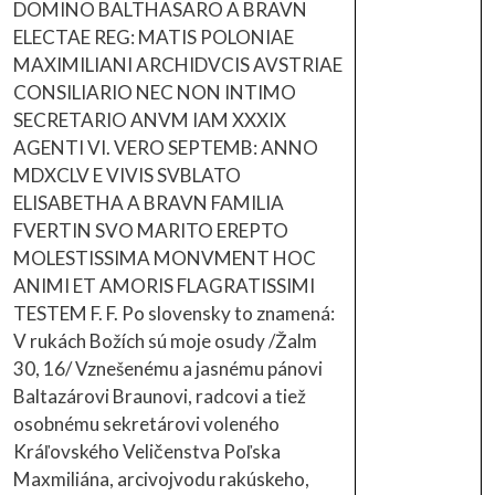
DOMINO BALTHASARO A BRAVN
ELECTAE REG: MATIS POLONIAE
MAXIMILIANI ARCHIDVCIS AVSTRIAE
CONSILIARIO NEC NON INTIMO
SECRETARIO ANVM IAM XXXIX
AGENTI VI. VERO SEPTEMB: ANNO
MDXCLV E VIVIS SVBLATO
ELISABETHA A BRAVN FAMILIA
FVERTIN SVO MARITO EREPTO
MOLESTISSIMA MONVMENT HOC
ANIMI ET AMORIS FLAGRATISSIMI
TESTEM F. F. Po slovensky to znamená:
V rukách Božích sú moje osudy /Žalm
30, 16/ Vznešenému a jasnému pánovi
Baltazárovi Braunovi, radcovi a tiež
osobnému sekretárovi voleného
Kráľovského Veličenstva Poľska
Maxmiliána, arcivojvodu rakúskeho,