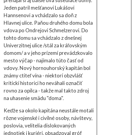
prenajal si aj ďalšie dva susediace domy.
Jeden patril mešťanovi Lukášovi
Hannsenovi a vchádzalo sa doň z
Hlavnej ulice. Paňou druhého domu bola
vdova po Ondrejovi Schmelzerovi. Do
tohto domu sa vchádzalo z dnešnej
Univerzitnej ulice /stál za kráľovským
domom/ a v jeho prízemí prevádzkovalo
mesto výčap - najímalo túto časť od
vdovy. Nový hornouhorský kapitán bol
známy ctiteľ vína - niektorí obzvlášť
kritickí historici ho neváhali označiť
rovno za opilca - takže mal takto zdroj
na uhasenie smädu "doma".
Keďže sa okolo kapitána neustále motali
rôzne vojenské i civilné osoby, návštevy,
poslovia, velitelia dislokovaných
jednotiek i kuriéri, obsadzoval gróf