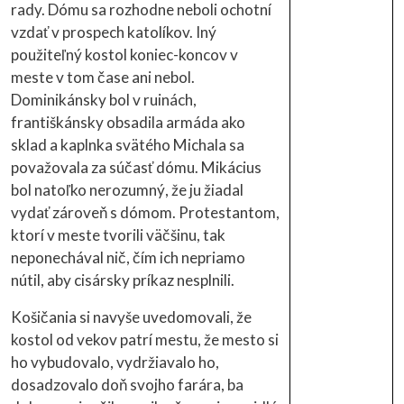
rady. Dómu sa rozhodne neboli ochotní
vzdať v prospech katolíkov. Iný
použiteľný kostol koniec-koncov v
meste v tom čase ani nebol.
Dominikánsky bol v ruinách,
františkánsky obsadila armáda ako
sklad a kaplnka svätého Michala sa
považovala za súčasť dómu. Mikácius
bol natoľko nerozumný, že ju žiadal
vydať zároveň s dómom. Protestantom,
ktorí v meste tvorili väčšinu, tak
neponechával nič, čím ich nepriamo
nútil, aby cisársky príkaz nesplnili.
Košičania si navyše uvedomovali, že
kostol od vekov patrí mestu, že mesto si
ho vybudovalo, vydržiavalo ho,
dosadzovalo doň svojho farára, ba