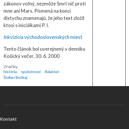
zákonov voľný, nezmôže Smrť nič proti
mne ani Mars. Písmená na konci
distychu znamenajú, že jeho text zložil
ktosi s iniciálkami P. I.
Inkvizícia východoslovenských miest
Tento článok bol uverejnený v denníku
Košický večer, 30. 6. 2000
Značky
história
spoločnosť
Relation
Štefan Bočkaj
Menu v päte
Kontakt