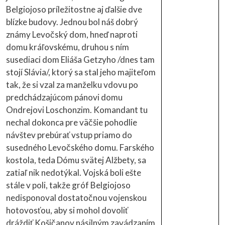
Belgiojoso príležitostne aj ďalšie dve
blízke budovy. Jednou bol náš dobrý
známy Levočský dom, hneď naproti
domu kráľovskému, druhou s ním
susediaci dom Eliáša Getzyho /dnes tam
stojí Slávia/, ktorý sa stal jeho majiteľom
tak, že si vzal za manželku vdovu po
predchádzajúcom pánovi domu
Ondrejovi Loschonzim. Komandant tu
nechal dokonca pre väčšie pohodlie
návštev prebúrať vstup priamo do
susedného Levočského domu. Farského
kostola, teda Dómu svätej Alžbety, sa
zatiaľ nik nedotýkal. Vojská boli ešte
stále v poli, takže gróf Belgiojoso
nedisponoval dostatočnou vojenskou
hotovosťou, aby si mohol dovoliť
dráždiť Košičanov násilným zavádzaním