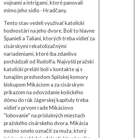
vojnami a intrigami, ktoré panovali
mimo jeho sídlo - Hradčany.
Tento stav vedeli využívať katolícki
hodnostári na jeho dvore. Boli to hlavne
Španieli a Taliani, ktorých treba vidieť za
cisárskymi rekatolizačnými
nariadeniami, ktoré iba zdanlivo
pochádzali od Rudolfa. Najvyšší pražskí
katolícki preláti boli v kontakte aj s
tunajším predsedom Spišskej komory
biskupom Mikáciom a za cisárskym
príkazom na odovzdanie košického
dómu do rúk Jágerskej kapituly treba
vidieť v prvom rade Mikáciovo
"lobovanie" na príslušných miestach
pražského cisárskeho dvora. Mikácia
možno smelo označiť za muža, ktorý