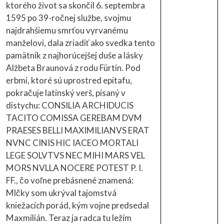
ktorého život sa skončil 6. septembra
1595 po 39-ročnej službe, svojmu
najdrahšiemu smrťou vyrvanému
manželovi, dala zriadiť ako svedka tento
pamätník z najhorúcejšej duše a lásky
Alžbeta Braunová z rodu Fürtin. Pod
erbmi, ktoré sú uprostred epitafu,
pokračuje latinský verš, písaný v
distychu: CONSILIA ARCHIDUCIS
TACITO COMISSA GEREBAM DVM
PRAESES BELLI MAXIMILIANVS ERAT
NVNC CINIS HIC IACEO MORTALI
LEGE SOLVTVS NEC MIHI MARS VEL
MORS NVLLA NOCERE POTEST P. I.
FF., čo voľne prebásnené znamená:
Mlčky som ukrýval tajomstvá
kniežacích porád, kým vojne predsedal
Maxmilián. Teraz ja radca tu ležím