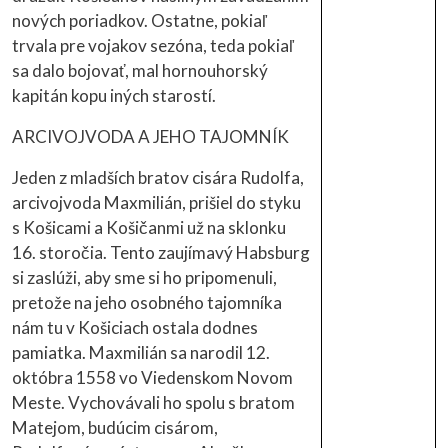
nových poriadkov. Ostatne, pokiaľ
trvala pre vojakov sezóna, teda pokiaľ
sa dalo bojovať, mal hornouhorský
kapitán kopu iných starostí.
ARCIVOJVODA A JEHO TAJOMNÍK
Jeden z mladších bratov cisára Rudolfa,
arcivojvoda Maxmilián, prišiel do styku
s Košicami a Košičanmi už na sklonku
16. storočia. Tento zaujímavý Habsburg
si zaslúži, aby sme si ho pripomenuli,
pretože na jeho osobného tajomníka
nám tu v Košiciach ostala dodnes
pamiatka. Maxmilián sa narodil 12.
októbra 1558 vo Viedenskom Novom
Meste. Vychovávali ho spolu s bratom
Matejom, budúcim cisárom,