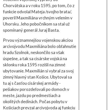
Chorvátska a v roku 1595, po tom, čo z
funkcie odvolal Mateja /svojho brata/,
poveril Maxmiliána vrchným velením v
Uhorsku. Jeho pobočníkom sa stal už
spomínaný generál Juraj Basta.
Prvou významnejšou vojenskou akciou
arcivojvodu Maxmiliána bolo obľahnutie
hradu Szolnok, neskončilo sa však
úspešne, a tak sa cisárske vojská na
sklonku roka 1595 rozišli na zimné
ubytovanie. Maxmilián si vybral za svoj
zimný hlavný stan Košice. Ubytoval sa
tu aj s časťou cisárskej armády -
pešiakov porozdeľovali po domoch v
meste, jazdu po predmestiach a
okolitých dedinách. Počas pobytu v
Košiciach prevzal arcivojvoda aj funkciu