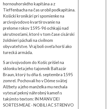
hornouhorského kapitána a z
Tieffenbacha na čas urobil podkapitána.
Košickí kronikári pri spomienke na
arcivojvodovo kvartírovanie na
prelome rokov 1595-96 ochkajú nad
ukrutnosťami, ktoré v tom čase cisárski
žoldnieri páchali na civilnom
obyvateľstve. Vraj boli oveľa horší ako
turecká armáda.
S arcivojvodom do Košíc prišiel na
sklonku leta jeho tajomník Baltazár
Braun, ktorý tu dňa 6. septembra 1595
zomrel. Pochovali ho v Dóme svätej
Alžbety a jeho manželka mu nechala
vytesať pekný náhrobný kameň s
takýmto textom: IN MANV DEI
SORTES MEAE - NOBILI AC STRENVO