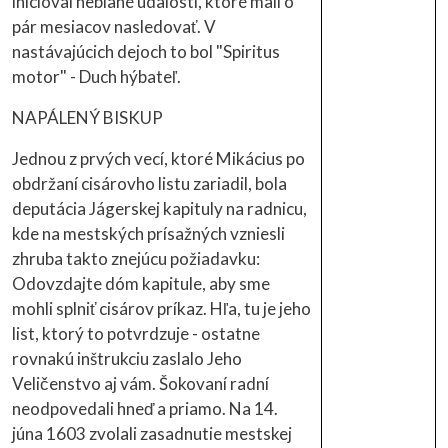
inicioval neblahé udalosti, ktoré mali o
pár mesiacov nasledovať. V
nastávajúcich dejoch to bol "Spiritus
motor" - Duch hýbateľ.
NAPÁLENÝ BISKUP
Jednou z prvých vecí, ktoré Mikácius po
obdržaní cisárovho listu zariadil, bola
deputácia Jágerskej kapituly na radnicu,
kde na mestských prísažných vzniesli
zhruba takto znejúcu požiadavku:
Odovzdajte dóm kapitule, aby sme
mohli splniť cisárov príkaz. Hľa, tu je jeho
list, ktorý to potvrdzuje - ostatne
rovnakú inštrukciu zaslalo Jeho
Veličenstvo aj vám. Šokovaní radní
neodpovedali hneď a priamo. Na 14.
júna 1603 zvolali zasadnutie mestskej