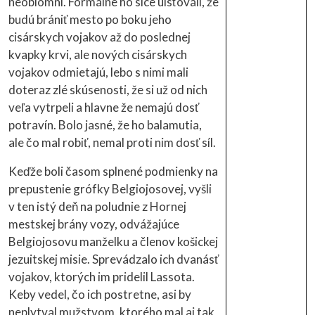
neoblomní. Formálne ho síce uisťovali, že
budú brániť mesto po boku jeho
cisárskych vojakov až do poslednej
kvapky krvi, ale nových cisárskych
vojakov odmietajú, lebo s nimi mali
doteraz zlé skúsenosti, že si už od nich
veľa vytrpeli a hlavne že nemajú dosť
potravín. Bolo jasné, že ho balamutia,
ale čo mal robiť, nemal proti nim dosť síl.
Keďže boli časom splnené podmienky na
prepustenie grófky Belgiojosovej, vyšli
v ten istý deň na poludnie z Hornej
mestskej brány vozy, odvážajúce
Belgiojosovu manželku a členov košickej
jezuitskej misie. Sprevádzalo ich dvanásť
vojakov, ktorých im pridelil Lassota.
Keby vedel, čo ich postretne, asi by
neplytval mužstvom, ktorého mal aj tak