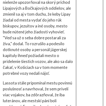
nielenže upozorňoval na skorý príchod
Lipajových a Bočkajových oddielov, ale
zmienil sa aj v tom duchu, že keby Lipay
žiadal od mesta vydať do jeho rúk
biskupov, jezuitov a iné osoby, mesto
bude nútené jeho žiadosti vyhovieť.
"Veď sa už o seba dobre postarali za
živa," dodal. To rozrušilo a podesilo
dotknuté osoby a personál jágerskej
kapituly ihneď požiadali mesto o
pridelenie šiestich vozov, ale ako sa dalo
čakať, v Košiciach sa v tom momente
potrebné vozy nedali nájsť.
Lassota stále pripomínal mestu povinnú
poslušnosť a navrhoval, že sem privelí
viac vojakov, ba zdôrazňoval, že iba
luteránov, ale mestskí páni boli