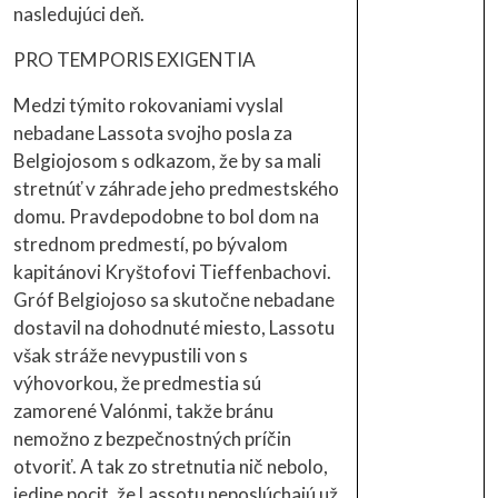
nasledujúci deň.
PRO TEMPORIS EXIGENTIA
Medzi týmito rokovaniami vyslal
nebadane Lassota svojho posla za
Belgiojosom s odkazom, že by sa mali
stretnúť v záhrade jeho predmestského
domu. Pravdepodobne to bol dom na
strednom predmestí, po bývalom
kapitánovi Kryštofovi Tieffenbachovi.
Gróf Belgiojoso sa skutočne nebadane
dostavil na dohodnuté miesto, Lassotu
však stráže nevypustili von s
výhovorkou, že predmestia sú
zamorené Valónmi, takže bránu
nemožno z bezpečnostných príčin
otvoriť. A tak zo stretnutia nič nebolo,
jedine pocit, že Lassotu neposlúchajú už