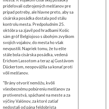
prideľovali ozbrojených mešťanov pre
prípad potreby, ale hlavne preto, aby sa
cisárska posádka dostala pod stálu
kontrolu mesta. Predpoludním 25.
októbra sa zjavil pod hradbami Košíc
sám gróf Belgiojoso s úbohým zvyškom
svojich vojakov, do mesta ho však
nevpustili. Napriek tomu, že tu ešte
stále bola cisárska posádka, vedená
Erichom Lassotom a teraz aj Gustávom
Dückertom, neopovážila sa konať proti
vôli mešťanov.
"Brány otvoriť nemôžu, kvôli
všeobecnému pobúreniu mešťanov za
protivenstvá, spáchané na meste a za
výčiny Valónov, za ktoré zatiaľ
nedostali od pána feldobrista