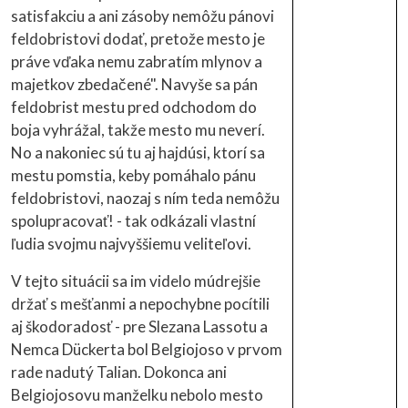
satisfakciu a ani zásoby nemôžu pánovi
feldobristovi dodať, pretože mesto je
práve vďaka nemu zabratím mlynov a
majetkov zbedačené". Navyše sa pán
feldobrist mestu pred odchodom do
boja vyhrážal, takže mesto mu neverí.
No a nakoniec sú tu aj hajdúsi, ktorí sa
mestu pomstia, keby pomáhalo pánu
feldobristovi, naozaj s ním teda nemôžu
spolupracovať! - tak odkázali vlastní
ľudia svojmu najvyššiemu veliteľovi.
V tejto situácii sa im videlo múdrejšie
držať s mešťanmi a nepochybne pocítili
aj škodoradosť - pre Slezana Lassotu a
Nemca Dückerta bol Belgiojoso v prvom
rade nadutý Talian. Dokonca ani
Belgiojosovu manželku nebolo mesto