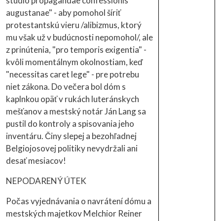
studio propagandae confessionis
augustanae" - aby pomohol šíriť
protestantskú vieru /alibizmus, ktorý
mu však už v budúcnosti nepomohol/, ale
z prinútenia, "pro temporis exigentia" -
kvôli momentálnym okolnostiam, keď
"necessitas caret lege" - pre potrebu
niet zákona. Do večera bol dóm s
kaplnkou opäť v rukách luteránskych
mešťanov a mestský notár Ján Lang sa
pustil do kontroly a spisovania jeho
inventáru. Činy slepej a bezohľadnej
Belgiojosovej politiky nevydržali ani
desať mesiacov!
NEPODARENÝ ÚTEK
Počas vyjednávania o navrátení dómu a
mestských majetkov Melchior Reiner