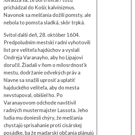
prichádzal do Košíc kalvinizmus.
Navonok sa mešťania dožili pomsty, ale
nebola to pomsta sladká, skôr trpká.
Svitol ďalší deň, 28. október 1604.
Predpoludním mestskí radní vyhotovili
list pre veliteľa hajdúchov a vyslali
Ondreja Varanayho, aby ho Lipajovi
doručil. Žiadali v ňom o milosrdnosť k
mestu, dodržanie odvekých práv a
hlavne sa snažili uprosiť a uplatiť
hajduckého veliteľa, aby do mesta
nevstupoval, obišiel ho. Po
Varanayovom odchode navštívil
radných mustermajster Lassota. Jeho
ľudia mu doniesli chýry, že mešťania
chystajú sprisahanie proti cisárskej
posádke, ba že maďarskí občania plánujú