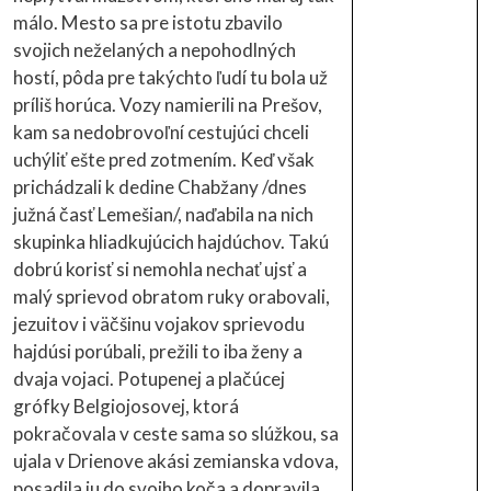
málo. Mesto sa pre istotu zbavilo
svojich neželaných a nepohodlných
hostí, pôda pre takýchto ľudí tu bola už
príliš horúca. Vozy namierili na Prešov,
kam sa nedobrovoľní cestujúci chceli
uchýliť ešte pred zotmením. Keď však
prichádzali k dedine Chabžany /dnes
južná časť Lemešian/, naďabila na nich
skupinka hliadkujúcich hajdúchov. Takú
dobrú korisť si nemohla nechať ujsť a
malý sprievod obratom ruky orabovali,
jezuitov i väčšinu vojakov sprievodu
hajdúsi porúbali, prežili to iba ženy a
dvaja vojaci. Potupenej a plačúcej
grófky Belgiojosovej, ktorá
pokračovala v ceste sama so slúžkou, sa
ujala v Drienove akási zemianska vdova,
posadila ju do svojho koča a dopravila