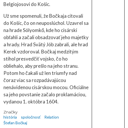
Belgiojosovi do Košíc.
Už sme spomenuli, že Bočkaja citovali
do Košíc, čo on neuposlúchol. Uzavrel sa
na hrade Sólyomkő, kde ho cisárski
obľahli a začali obsadzovať jeho majetky
a hrady. Hrad Svätý Jób zabrali, ale hrad
Kerek vzdoroval. Bočkaj medzitým
stihol presvedčiť vojsko, čo ho
obliehalo, aby prešlo na jeho stranu.
Potom ho čakali už len triumfy nad
čoraz viac sa rozpadávajúcou
nenávidenou cisárskou mocou. Oficiálne
sa jeho povstanie začalo proklamáciou,
vydanou 1. októbra 1604.
Značky
história
spoločnosť
Relation
Štefan Bočkaj