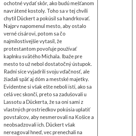
ochotné vydať skôr, ako budú mešťanom
navrátené kostoly. Toho sa v tej chvíli
chytil Dückert a pokúsil sa handrkovať.
Najprv napomenul mesto, aby ostalo
verné cisárovi, potom sa čo
najmilostivejšie vytasil, že
protestantom povoľuje používať
kaplnku svätého Michala. Ibaže pre
mesto to už nebol dostatočný ústupok.
Radní síce vyjadrili svoju vďačnosť, ale
žiadali späť aj dóm a mestské majetky.
Evidentne si však ešte neboli istí, ako sa
celá vec skončí, preto sa zadušovali u
Lassotu a Dückerta, že sa oni sami z
vlastných prostriedkov pokúsia uplatiť
povstalcov, aby nesmerovali na Košice a
neobsadzovali ich. Dückert však
nereagoval hneď, vec prenechali na