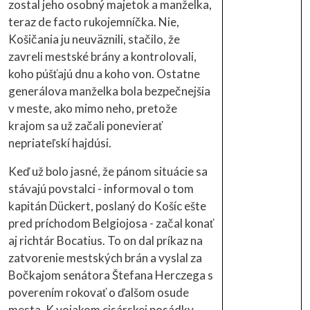
zostal jeho osobný majetok a manželka,
teraz de facto rukojemníčka. Nie,
Košičania ju neuväznili, stačilo, že
zavreli mestské brány a kontrolovali,
koho púšťajú dnu a koho von. Ostatne
generálova manželka bola bezpečnejšia
v meste, ako mimo neho, pretože
krajom sa už začali ponevierať
nepriateľskí hajdúsi.
Keď už bolo jasné, že pánom situácie sa
stávajú povstalci - informoval o tom
kapitán Dückert, poslaný do Košíc ešte
pred príchodom Belgiojosa - začal konať
aj richtár Bocatius. To on dal príkaz na
zatvorenie mestských brán a vyslal za
Bočkajom senátora Štefana Herczega s
poverením rokovať o ďalšom osude
mesta. K vojakom cisárskej posádky