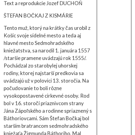
Text a reprodukcie Jozef DUCHOŇ
ŠTEFAN BOČKAJ Z KISMÁRIE
Tento muž, ktorý na krátky čas urobil z
Košíc svoje sídelné mesto a teda aj
hlavné mesto Sedmohradského
kniežatstva, sa narodil 1. januára 1557
/staršie pramene uvádzajú rok 1555/.
Pochádzal zo starobylej uhorskej
rodiny, ktorej najstarší predkovia sa
uvádzajú už v polovici 13. storočia. Na
počudovanie to boli rôzne
vysokopostavené cirkevné osoby. Rod
bol v 16. storočí priaznivcom strany
Jána Zápoľského a rodinne spriaznený s
Báthoriovcami. Sám Štefan Bočkaj bol
starším bratrancom sedmohradského
kniežaťa Žigmunda Báthoriho. Mal