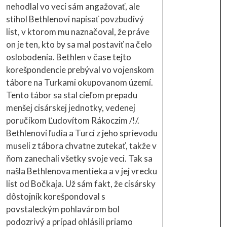
nehodlal vo veci sám angažovať, ale
stihol Bethlenovi napísať povzbudivý
list, v ktorom mu naznačoval, že práve
on je ten, kto by sa mal postaviť na čelo
oslobodenia. Bethlen v čase tejto
korešpondencie prebýval vo vojenskom
tábore na Turkami okupovanom území.
Tento tábor sa stal cieľom prepadu
menšej cisárskej jednotky, vedenej
poručíkom Ľudovítom Rákoczim /!/.
Bethlenovi ľudia a Turci z jeho sprievodu
museli z tábora chvatne zutekať, takže v
ňom zanechali všetky svoje veci. Tak sa
našla Bethlenova mentieka a v jej vrecku
list od Bočkaja. Už sám fakt, že cisársky
dôstojník korešpondoval s
povstaleckým pohlavárom bol
podozrivý a prípad ohlásili priamo