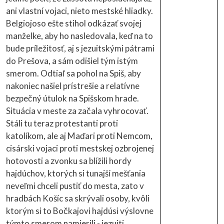
ani vlastní vojaci, nieto mestské hliadky.
Belgiojoso ešte stihol odkázať svojej
manželke, aby ho nasledovala, keď na to
bude príležitosť, aj s jezuitskými pátrami
do Prešova, a sám odišiel tým istým
smerom. Odtiaľ sa pohol na Spiš, aby
nakoniec našiel prístrešie a relatívne
bezpečný útulok na Spišskom hrade.
Situácia v meste za začala vyhrocovať.
Stáli tu teraz protestanti proti
katolíkom, ale aj Maďari proti Nemcom,
cisárski vojaci proti mestskej ozbrojenej
hotovosti a zvonku sa blížili hordy
hajdúchov, ktorých si tunajší mešťania
neveľmi chceli pustiť do mesta, zato v
hradbách Košíc sa skrývali osoby, kvôli
ktorým si to Bočkajovi hajdúsi výslovne
týmto smerom namierili - jezuiti,