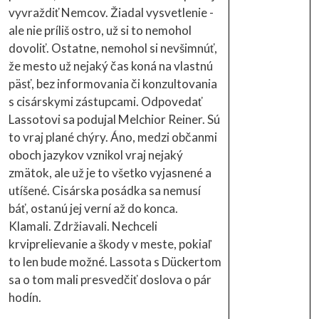
vyvraždiť Nemcov. Žiadal vysvetlenie -
ale nie príliš ostro, už si to nemohol
dovoliť. Ostatne, nemohol si nevšimnúť,
že mesto už nejaký čas koná na vlastnú
päsť, bez informovania či konzultovania
s cisárskymi zástupcami. Odpovedať
Lassotovi sa podujal Melchior Reiner. Sú
to vraj plané chýry. Áno, medzi občanmi
oboch jazykov vznikol vraj nejaký
zmätok, ale už je to všetko vyjasnené a
utíšené. Cisárska posádka sa nemusí
báť, ostanú jej verní až do konca.
Klamali. Zdržiavali. Nechceli
krviprelievanie a škody v meste, pokiaľ
to len bude možné. Lassota s Dückertom
sa o tom mali presvedčiť doslova o pár
hodín.