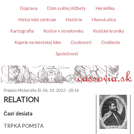
Skočiť na hlavný obsah
Témy
Doprava
Dóm svätej Alžbety
Heraldika
Historické centrum
História
Hlavná ulica
Kartografia
Košice v stredoveku
Košické kroniky
Kúpele na mestskej lúke
Osobnosti
Osídlenie
Spoločnosť
Pridal/a
Michal
dňa
Št, 06. 10. 2022 - 20:16
RELATION
Časť desiata
TRPKÁ POMSTA