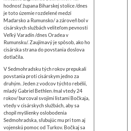
hodnosť župana Biharskej stolice /dnes
je toto územie rozdelené medzi
Maďarsko a Rumunsko/ a zároveň bol v
cisárskych službách veliteľom pevnosti
Veľký Varadín /dnes Oradea v
Rumunsku/. Zaujímavý je spôsob, ako ho
cisárska strana do povstania doslova
dotlačila.
V Sedmohradsku tých rokov prepukali
povstania proti cisárskym jedno za
druhým. Jeden z vodcov týchto rebélií,
mladý Gabriel Bethlen /mal vtedy 24
rokov/ burcoval svojimi listami Bočkaja,
vtedy v cisárskych službách, aby sa
chopil myšlienky oslobodenia
Sedmohradska, sľubujúc mu pri tom aj
vojenskú pomoc od Turkov. Bočkaj sa