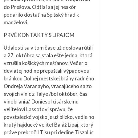
do Prešova. Odtiaľ sa jej neskôr
podarilo dostať na Spišský hrad k
manželovi.
PRVÉ KONTAKTY S LIPAJOM
Udalosti sa v tom čase už doslova rútili
a 27. októbra sa stala ešte jedna, ktorá
vzrušila košických mešťanov. Večer o
deviatej hodine prepúšťali výpadovou
bránkou Dolnej mestskej brány radného
Ondreja Varanayho, vracajúceho sa zo
svojich viníc z Tálye /bol október, čas
vinobrania/. Doniesol cisárskemu
veliteľovi Lassotovi správu, že
povstalecké vojsko je už blízko, vedie ho
krutý hajducký veliteľ Baláž Lipaj, ktorý
práve prekročil Tisu pri dedine Tiszalúc