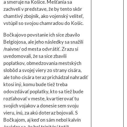
a smeruje na Košice. Mešťania sa
zachveli v predstave, že by tento skôr
chamtivý zbojník, ako vojenský veliteľ,
vstúpil so svojou chamraďou do Košíc.
Bočkajovo povstanie ich síce zbavilo
Belgiojosa, ale jeho následky sa snažili
/naivne/ od mesta odvrátiť. Zrazu si
uvedomovali, že sa síce zbavili
poplatkov, obmedzovania mestských
slobôd a svojej viery zo strany cisára,
ale toho cisára teraz prichádzal nahradiť
ktosi iný, komu bude tiež treba
odovzdávať poplatky, kto sa tiež bude
rozťahovať v meste, kvartierovať tu
svojich vojakov a donesie sem svoju
vieru, inú, za akú doteraz bojovali. S
Bočkajom, aj keď on sám nebol kalvín
/uvádza sa, že bol trinitár/ totiž