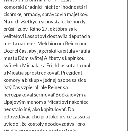
komorskí úradníci, niektorí hodnostári
cisárskej armády, správcovia majetkov.
Na nich všetkých si povstalecké hordy
brúsili zuby. Ráno 27. októbra sa k
veliteľovi Lassotovi dostavila deputácia
mesta na čele s Melchiorom Reinerom.
Dozrel čas, aby jágerská kapitula vrátila
mestu Dóm svätej Alžbety s kaplnkou
svätého Michala - a Erich Lassota to mal
u Micatia sprostredkovať. Prezident
komory a biskup v jednej osobe sa síce
istý čas vzpieral, ale Reiner sa
nerozpakoval šermovať Bočkajovým a
Lipajovým menom a Micatiovi nakoniec
neostalo iné, ako kapitulovať. Do
odovzdávacieho protokolu síce Lassota
uviedol, že kostoly neodovzdáva "pro