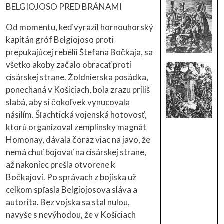
BELGIOJOSO PRED BRÁNAMI
Od momentu, keď vyrazil hornouhorský
kapitán gróf Belgiojoso proti
prepukajúcej rebélii Štefana Bočkaja, sa
všetko akoby začalo obracať proti
cisárskej strane. Žoldnierska posádka,
ponechaná v Košiciach, bola zrazu príliš
slabá, aby si čokoľvek vynucovala
násilím. Šľachtická vojenská hotovosť,
ktorú organizoval zemplínsky magnát
Homonay, dávala čoraz viac na javo, že
nemá chuť bojovať na cisárskej strane,
až nakoniec prešla otvorene k
Bočkajovi. Po správach z bojiska už
celkom spľasla Belgiojosova sláva a
autorita. Bez vojska sa stal nulou,
navyše s nevýhodou, že v Košiciach