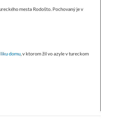
 trureckého mesta Rodošto. Pochovaný je v
pliku domu
, v ktorom žil vo azyle v tureckom