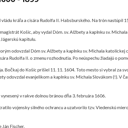
d vládu kráľa a cisára Rudolfa II. Habsburského. Na trón nastúpil 1
l magistrát Košíc, aby vydal Dóm. sv. Alžbety a kaplnku sv. Michala 
 Jágerskú kapitulu.
ktorým odovzdal Dóm sv. Alžbety a kaplnku sv. Michala katolíckej ci
isára Rudolfa II. o zmenu rozhodnutia. Po neúspechu žiadajú o pom
 Bočkaj do Košíc prišiel 11. 11. 1604. Toto mesto si vybral za svo
ety odovzdal evanjelikom a kaplnku sv. Michala Slovákom (!). V čas
ol vynesený v rakve dolnou bránou dňa 3. februára 1606.
stratilo vojensky silného ochrancu a uzatvorilo tzv. Viedenskú mier
e Ján Fischer.