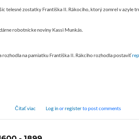
ošíc telesné zostatky Františka II. Rákociho, ktorý zomrel v azyle
gendárne robotnícke noviny Kassi Munkás.
a rozhodla na pamiatku Františka II. Rákciho rozhodla postaviť
re
o Košice od roku 1900 až po dnešok
Čítať viac
Log in
or
register
to post comments
1600 - 1899