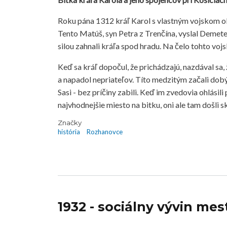
Roku pána 1312 kráľ Karol s vlastným vojskom ob
Tento Matúš, syn Petra z Trenčína, vyslal Demeter
silou zahnali kráľa spod hradu. Na čelo tohto v
Keď sa kráľ dopočul, že prichádzajú, nazdával sa, ž
a napadol nepriateľov. Títo medzitým začali dobý
Sasi - bez príčiny zabili. Keď im zvedovia ohlásili 
najvhodnejšie miesto na bitku, oni ale tam došli s
Značky
história
Rozhanovce
1932 - sociálny vývin mes