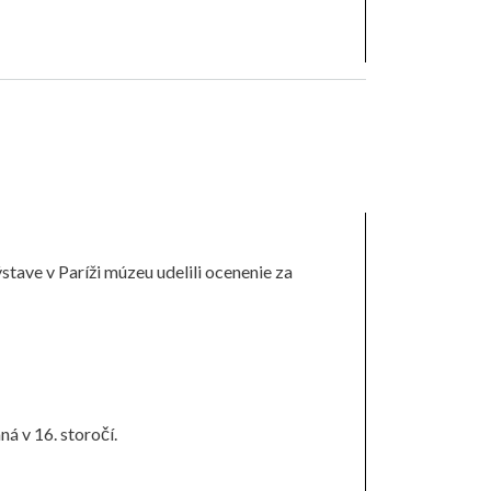
stave v Paríži múzeu udelili ocenenie za
ná v 16. storočí.