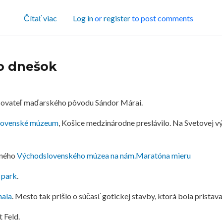
o 1932 - sociálny vývin mesta Košice
Čítať viac
Log in
or
register
to post comments
po dnešok
spisovateľ maďarského pôvodu Sándor Márai.
lovenské múzeum
, Košice medzinárodne preslávilo. Na Svetovej vý
sného
Východslovenského múzea na nám.Maratóna mieru
 park
.
hala
. Mesto tak prišlo o súčasť gotickej stavby, ktorá bola pristava
 Feld.