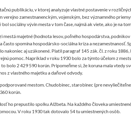
čnú publikáciu, v ktorej analyzuje vlastné postavenie v rozličnýc
vlom verejno zamestnanenckým, vojenským, bez významného priemys
ý bol sociálny vývin mesta v tom čase, najmä ak viete, ako je na tom
dzi mestá majetné (hodnota lesov, poľného hospodárstva, podnikov
sa často spomína hospodársko-sociálna kríza a nezamestnanosť. Sp
lo nakoniec aj uzákonené. Platil paragraf 145 zák. čl. z roku 1886,
erejnú pomoc. Napríklad v roku 1930 bolo za týmto účelom z mest
2 to bolo 2 429 590 korún. Pripomeňme si, že koruna mala vtedy 
ýnos z vlastného majetku a daňové odvody.
podporované mestom. Chudobinec, starobinec (pre nevyliečiteľne ch
360 korún.
adosť ho prepustilo spolku Alžbeta. Na každého človeka umiestnen
pomocou. V roku 1930 tak dotovalo 54 tu umiestnených osôb.