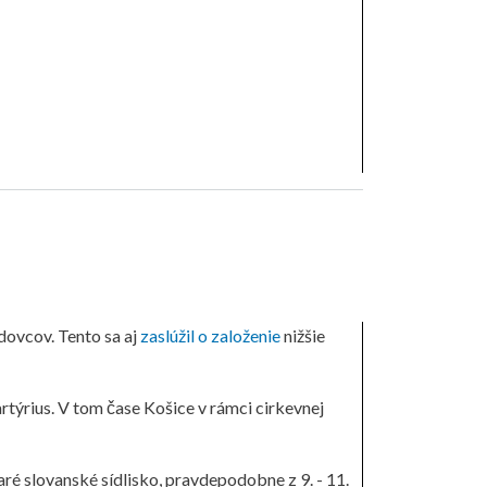
dovcov. Tento sa aj
zaslúžil o založenie
nižšie
rtýrius. V tom čase Košice v rámci cirkevnej
ré slovanské sídlisko, pravdepodobne z 9. - 11.