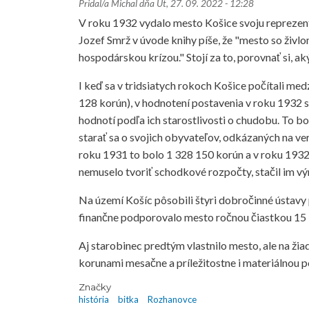
Pridal/a
Michal
dňa
Ut, 27. 09. 2022 - 12:28
V roku 1932 vydalo mesto Košice svoju reprezenta
Jozef Smrž v úvode knihy píše, že "mesto so ži
hospodárskou krízou." Stojí za to, porovnať si, ak
I keď sa v tridsiatych rokoch Košice počítali me
128 korún), v hodnotení postavenia v roku 1932 
hodnotí podľa ich starostlivosti o chudobu. To bo
starať sa o svojich obyvateľov, odkázaných na v
roku 1931 to bolo 1 328 150 korún a v roku 193
nemuselo tvoriť schodkové rozpočty, stačil im v
Na území Košíc pôsobili štyri dobročinné ústavy 
finančne podporovalo mesto ročnou čiastkou 15 
Aj starobinec predtým vlastnilo mesto, ale na ži
korunami mesačne a príležitostne i materiálnou 
Značky
história
bitka
Rozhanovce