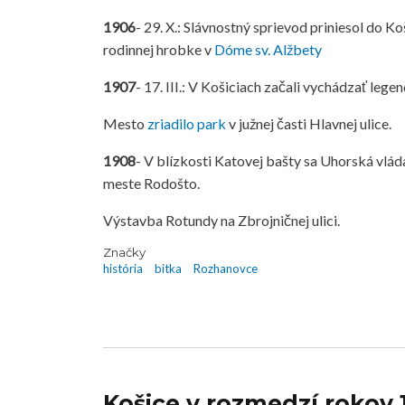
1906
- 29. X.: Slávnostný sprievod priniesol do K
rodinnej hrobke v
Dóme sv. Alžbety
1907
- 17. III.: V Košiciach začali vychádzať le
Mesto
zriadilo park
v južnej časti Hlavnej ulice.
1908
- V blízkosti Katovej bašty sa Uhorská vlád
meste Rodošto.
Výstavba Rotundy na Zbrojničnej ulici.
Značky
história
bitka
Rozhanovce
Košice v rozmedzí rokov 