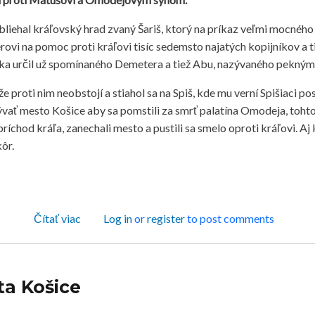
liehal kráľovský hrad zvaný Šariš, ktorý na príkaz veľmi mocnéh
ovi na pomoc proti kráľovi tisíc sedemsto najatých kopijníkov a ti
ojska určil už spomínaného Demetera a tiež Abu, nazývaného pekný
e proti nim neobstojí a stiahol sa na Spiš, kde mu verní Spišiaci pos
vať mesto Košice aby sa pomstili za smrť palatína Omodeja, tohto 
príchod kráľa, zanechali mesto a pustili sa smelo oproti kráľovi. Aj k
kôr.
o Bitka pri Košiciach (zvaná pri Rozhanovciach) r
Čítať viac
Log in
or
register
to post comments
ta Košice