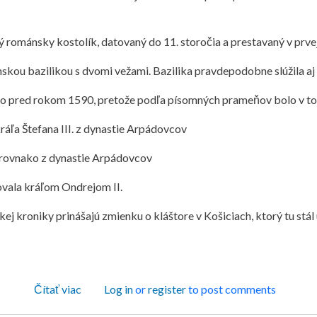
ománsky kostolík, datovaný do 11. storočia a prestavaný v prvej 
ánskou bazilikou s dvomi vežami. Bazilika pravdepodobne slúžila 
o pred rokom 1590, pretože podľa písomných prameňov bolo v tom
kráľa Štefana III. z dynastie Arpádovcov
., rovnako z dynastie Arpádovcov
vala kráľom Ondrejom II.
ej kroniky prinášajú zmienku o kláštore v Košiciach, ktorý tu stál
o Košice v rozmedzí rokov 1100 - 1599
Čítať viac
Log in
or
register
to post comments