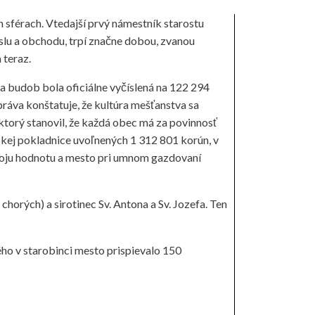
h sférach. Vtedajší prvý námestník starostu
lu a obchodu, trpí značne dobou, zvanou
 teraz.
 a budob bola oficiálne vyčíslená na 122 294
ráva konštatuje, že kultúra mešťanstva sa
 ktorý stanovil, že každá obec má za povinnosť
skej pokladnice uvoľnených 1 312 801 korún, v
svoju hodnotu a mesto pri umnom gazdovaní
orých) a sirotinec Sv. Antona a Sv. Jozefa. Ten
ého v starobinci mesto prispievalo 150