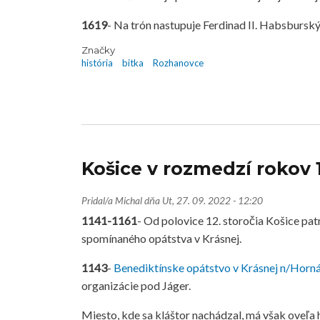
1619
- Na trón nastupuje Ferdinad II. Habsburský
Značky
história
bitka
Rozhanovce
Košice v rozmedzí rokov 1
Pridal/a
Michal
dňa
Ut, 27. 09. 2022 - 12:20
1141-1161
- Od polovice 12. storočia Košice pat
spomínaného opátstva v Krásnej.
1143
-
Benediktínske opátstvo v Krásnej n/Hor
organizácie pod Jáger.
Miesto, kde sa kláštor nachádzal, má však oveľa 