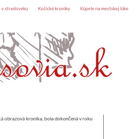
 v stredoveku
Košické kroniky
Kúpele na mestskej lúke
ská obrazová kronika, bola dokončená v roku