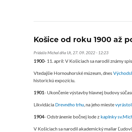
Košice od roku 1900 až 
Pridal/a
Michal
dňa
Ut, 27. 09. 2022 - 12:23
1900
- 11. apríl: V Košiciach sa narodil známy 
Vtedajšie Hornouhorské múzeum, dnes
Východs
historickú expozíciu.
1901
- Ukončenie výstavby hlavnej budovy súča
Likvidácia
Drevného trhu
, na jeho mieste
vyrástol
1904
- Odstránenie bočnej lode z
kaplnky sv.Mic
V Košiciach sa narodil akademický maliar Ľudovít