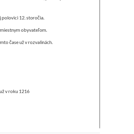
polovici 12. storočia.
aj miestnym obyvateľom.
to čase už v rozvalinách.
 už v roku 1216