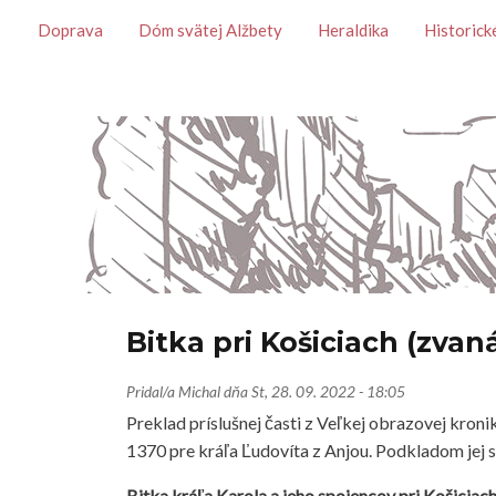
Témy
Doprava
Dóm svätej Alžbety
Heraldika
Historick
Bitka pri Košiciach (zvaná
Pridal/a
Michal
dňa
St, 28. 09. 2022 - 18:05
Preklad príslušnej časti z Veľkej obrazovej kro
1370 pre kráľa Ľudovíta z Anjou. Podkladom jej slú
Bitka kráľa Karola a jeho spojencov pri Košici