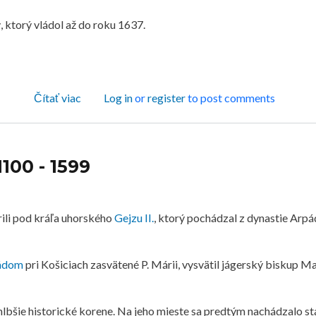
, ktorý vládol až do roku 1637.
o Košice v rozmedzí rokov 1600 - 1899
Čítať viac
Log in
or
register
to post comments
100 - 1599
rili pod kráľa uhorského
Gejzu II.
, ktorý pochádzal z dynastie Arpá
nádom
pri Košiciach zasvätené P. Márii, vysvätil jágerský biskup Ma
hlbšie historické korene. Na jeho mieste sa predtým nachádzalo sta