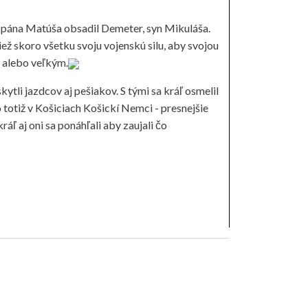
o pána Matúša obsadil Demeter, syn Mikuláša.
ež skoro všetku svoju vojenskú silu, aby svojou
m alebo veľkým.
kytli jazdcov aj pešiakov. S tými sa kráľ osmelil
totiž v Košiciach Košickí Nemci - presnejšie
ráľ aj oni sa ponáhľali aby zaujali čo
. 1312.