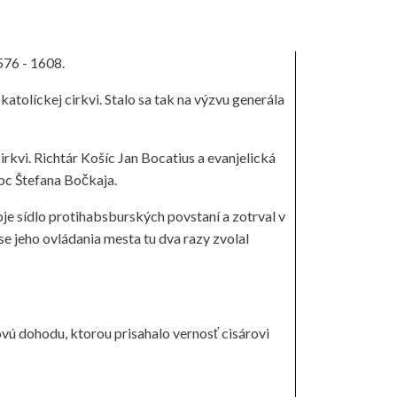
576 - 1608.
katolíckej cirkvi. Stalo sa tak na výzvu generála
rkvi. Richtár Košíc Jan Bocatius a evanjelická
oc Štefana Bočkaja.
je sídlo protihabsburských povstaní a zotrval v
e jeho ovládania mesta tu dva razy zvolal
ovú dohodu, ktorou prisahalo vernosť cisárovi