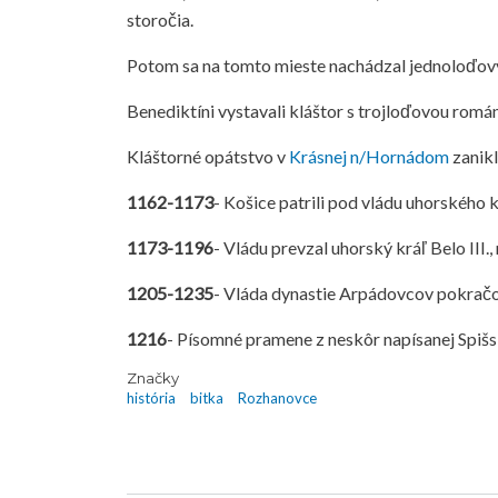
storočia.
Potom sa na tomto mieste nachádzal jednoloďový r
Benediktíni vystavali kláštor s trojloďovou rom
Kláštorné opátstvo v
Krásnej n/Hornádom
zanikl
1162-1173
- Košice patrili pod vládu uhorského 
1173-1196
- Vládu prevzal uhorský kráľ Belo III
1205-1235
- Vláda dynastie Arpádovcov pokračo
1216
- Písomné pramene z neskôr napísanej Spišsk
Značky
história
bitka
Rozhanovce