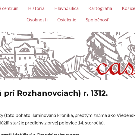
Skočiť na hlavný obsah
é centrum
História
Hlavná ulica
Kartografia
Košice
Osobnosti
Osídlenie
Spoločnosť
 pri Rozhanovciach) r. 1312.
niky (táto bohato iluminovaná kronika, predtým známa ako Vieden
žili staršie predlohy z prvej polovice 14. storočia).
ach proti Matúšovi a Omodejovým synom.