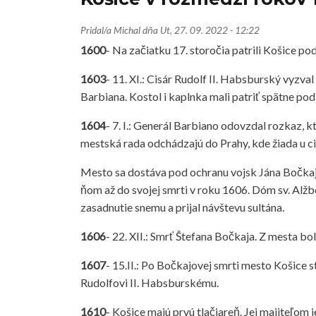
Pridal/a
Michal
dňa
Ut, 27. 09. 2022 - 12:22
1600
- Na začiatku 17. storočia patrili Košice po
1603
- 11. XI.: Cisár Rudolf II. Habsburský vyzva
Barbiana. Kostol i kaplnka mali patriť spätne pod
1604
- 7. I.: Generál Barbiano odovzdal rozkaz, 
mestská rada odchádzajú do Prahy, kde žiada u c
Mesto sa dostáva pod ochranu vojsk Jána Bočkaja.
ňom až do svojej smrti v roku 1606. Dóm sv. Alžb
zasadnutie snemu a prijal návštevu sultána.
1606
- 22. XII.: Smrť Štefana Bočkaja. Z mesta b
1607
- 15.II.: Po Bočkajovej smrti mesto Košice 
Rudolfovi II. Habsburskému.
1610
- Košice majú prvú tlačiareň. Jej majiteľom j