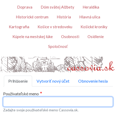
Skočiť na hlavný obsah
Témy
Doprava
Dóm svätej Alžbety
Heraldika
Historické centrum
História
Hlavná ulica
Kartografia
Košice v stredoveku
Košické kroniky
Kúpele na mestskej lúke
Osobnosti
Osídlenie
Spoločnosť
Primárne karty
Prihlásenie
Vytvoriť nový účet
Obnovenie hesla
Používateľské meno
Zadajte svoje používateľské meno Cassovia.sk.