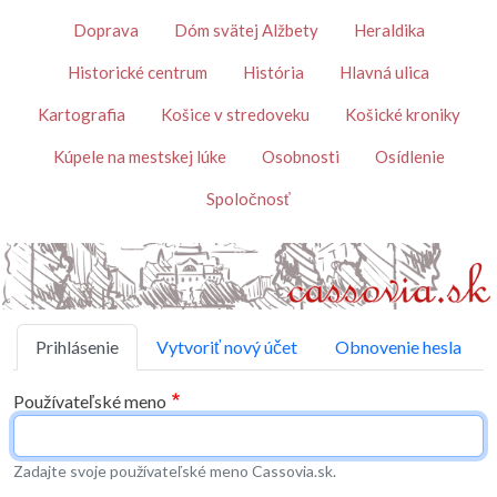
Skočiť na hlavný obsah
Témy
Doprava
Dóm svätej Alžbety
Heraldika
Historické centrum
História
Hlavná ulica
Kartografia
Košice v stredoveku
Košické kroniky
Kúpele na mestskej lúke
Osobnosti
Osídlenie
Spoločnosť
Primárne karty
Prihlásenie
Vytvoriť nový účet
Obnovenie hesla
Používateľské meno
Zadajte svoje používateľské meno Cassovia.sk.