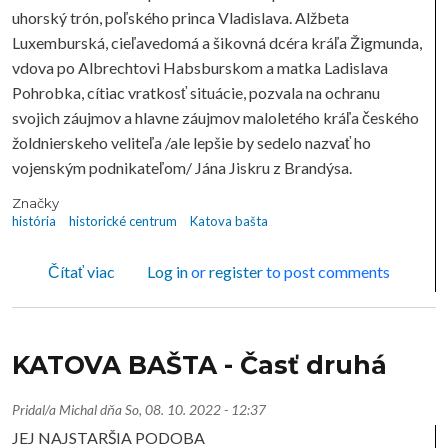
uhorský trón, poľského princa Vladislava. Alžbeta
Luxemburská, cieľavedomá a šikovná dcéra kráľa Žigmunda,
vdova po Albrechtovi Habsburskom a matka Ladislava
Pohrobka, cítiac vratkosť situácie, pozvala na ochranu
svojich záujmov a hlavne záujmov maloletého kráľa českého
žoldnierskeho veliteľa /ale lepšie by sedelo nazvať ho
vojenským podnikateľom/ Jána Jiskru z Brandýsa.
Značky
história
historické centrum
Katova bašta
o KATOVA BAŠTA - Časť tretia
Čítať viac
Log in
or
register
to post comments
KATOVA BAŠTA - Časť druhá
Pridal/a
Michal
dňa
So, 08. 10. 2022 - 12:37
JEJ NAJSTARŠIA PODOBA