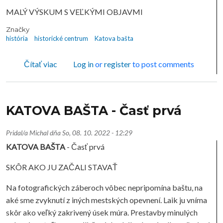
MALÝ VÝSKUM S VEĽKÝMI OBJAVMI
Značky
história
historické centrum
Katova bašta
o KATOVA BAŠTA - Časť druhá
Čítať viac
Log in
or
register
to post comments
KATOVA BAŠTA - Časť prvá
Pridal/a
Michal
dňa
So, 08. 10. 2022 - 12:29
KATOVA BAŠTA
- Časť prvá
SKÔR AKO JU ZAČALI STAVAŤ
Na fotografických záberoch vôbec nepripomína baštu, na
aké sme zvyknutí z iných mestských opevnení. Laik ju vníma
skôr ako veľký zakrivený úsek múra. Prestavby minulých