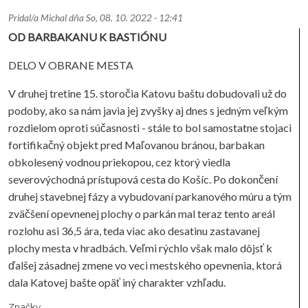
Pridal/a
Michal
dňa
So, 08. 10. 2022 - 12:41
OD BARBAKANU K BASTIÓNU
DELO V OBRANE MESTA
V druhej tretine 15. storočia Katovu baštu dobudovali už do
podoby, ako sa nám javia jej zvyšky aj dnes s jedným veľkým
rozdielom oproti súčasnosti - stále to bol samostatne stojaci
fortifikačný objekt pred Maľovanou bránou, barbakan
obkolesený vodnou priekopou, cez ktorý viedla
severovýchodná prístupová cesta do Košíc. Po dokončení
druhej stavebnej fázy a vybudovaní parkanového múru a tým
zväčšení opevnenej plochy o parkán mal teraz tento areál
rozlohu asi 36,5 ára, teda viac ako desatinu zastavanej
plochy mesta v hradbách. Veľmi rýchlo však malo dôjsť k
ďalšej zásadnej zmene vo veci mestského opevnenia, ktorá
dala Katovej bašte opäť iný charakter vzhľadu.
Značky