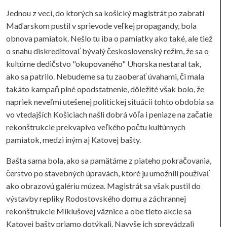
Jednou z vecí, do ktorých sa košický magistrát po zabratí
Maďarskom pustil v sprievode veľkej propagandy, bola
obnova pamiatok. Nešlo tu iba o pamiatky ako také, ale tiež
o snahu diskreditovať bývalý československý režim, že sa o
kultúrne dedičstvo "okupovaného" Uhorska nestaral tak,
ako sa patrilo. Nebudeme sa tu zaoberať úvahami, či mala
takáto kampaň plné opodstatnenie, dôležité však bolo, že
napriek neveľmi utešenej politickej situácii tohto obdobia sa
vo vtedajších Košiciach našli dobrá vôľa i peniaze na začatie
rekonštrukcie prekvapivo veľkého počtu kultúrnych
pamiatok, medzi iným aj Katovej bašty.
Bašta sama bola, ako sa pamätáme z piateho pokračovania,
čerstvo po stavebných úpravách, ktoré ju umožnili používať
ako obrazovú galériu múzea. Magistrát sa však pustil do
výstavby repliky Rodostovského domu a záchrannej
rekonštrukcie Miklušovej väznice a obe tieto akcie sa
Katovej bašty priamo dotýkali. Navyše ich sprevádzali