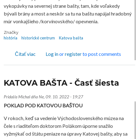
vykopávky na severnej strane bašty, tam, kde voľakedy
bývali brány a most a neskôr sa tu na baštu napájal hradobný
múr vonkajšieho /korvínovského/ opevnenia.
Značky
história
historické centrum
Katova bašta
o KATOVA BAŠTA - Časť siedma
Čítať viac
Log in
or
register
to post comments
KATOVA BAŠTA - Časť šiesta
Pridal/a
Michal
dňa
Ne, 09. 10. 2022 - 19:27
POKLAD POD KATOVOU BAŠTOU
V rokoch, keď sa vedenie Východoslovenského múzea na
čele s riaditeľom doktorom Polákom úporne snažilo
vyžmýkať od štátu peniaze na úpravy Katovej bašty, aby sa