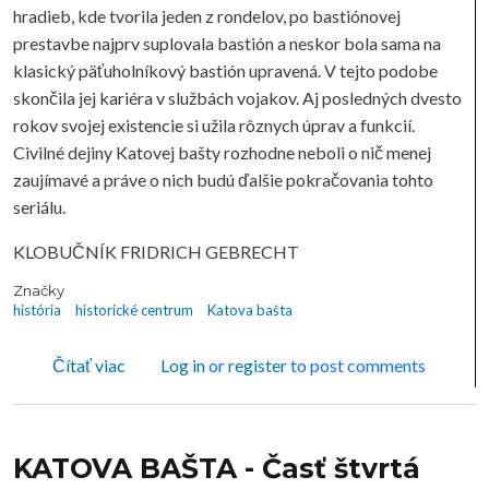
hradieb, kde tvorila jeden z rondelov, po bastiónovej
prestavbe najprv suplovala bastión a neskor bola sama na
klasický päťuholníkový bastión upravená. V tejto podobe
skončila jej kariéra v službách vojakov. Aj posledných dvesto
rokov svojej existencie si užila rôznych úprav a funkcií.
Civilné dejiny Katovej bašty rozhodne neboli o nič menej
zaujímavé a práve o nich budú ďalšie pokračovania tohto
seriálu.
KLOBUČNÍK FRIDRICH GEBRECHT
Značky
história
historické centrum
Katova bašta
o KATOVA BAŠTA - Časť piata
Čítať viac
Log in
or
register
to post comments
KATOVA BAŠTA - Časť štvrtá