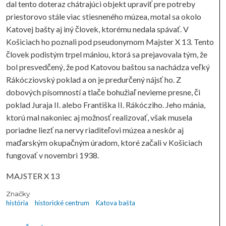
dal tento doteraz chátrajúci objekt upraviť pre potreby
priestorovo stále viac stiesneného múzea, motal sa okolo
Katovej bašty aj iný človek, ktorému nedala spávať. V
Košiciach ho poznali pod pseudonymom Majster X 13. Tento
človek podistým trpel mániou, ktorá sa prejavovala tým, že
bol presvedčený, že pod Katovou baštou sa nachádza veľký
Rákócziovský poklad a on je predurčený nájsť ho. Z
dobových písomností a tlače bohužiaľ nevieme presne, či
poklad Juraja II. alebo Františka II. Rákócziho. Jeho mánia,
ktorú mal nakoniec aj možnosť realizovať, však musela
poriadne liezť na nervy riaditeľovi múzea a neskôr aj
maďarským okupačným úradom, ktoré začali v Košiciach
fungovať v novembri 1938.
MAJSTER X 13
Značky
história
historické centrum
Katova bašta