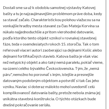
Dostali sme sa už k obdobiu samotnej výstavby Katovej
bašty a tu je najzaujímavejším problémom práve doba, kedy
sa stavať začalo. Charakteristickou polohou viažucou sa na
vonkajšie hradby mesta stavané za čias Mateja Korvína sa
núkalo najjednoduchšie a pritom vierohodné datovanie,
podľa ktorého tento objekt vznikol v rovnakej stavebnej
fáze, teda v osemdesiatych rokoch 15. storočia. Tak o tom
referovali viacerí autori zaoberajúci sa dejinami Košíc alebo
dejinami fortifikačných stavieb. Katova bašta je však viac
než netypický objekt a ako taký nemá paralelu, pokiaľ vieme,
na území celého bývalého Československa. Tým, že „nemá
páru", nemožno ho porovnať s iným, istejšie a presnejšie
datovaným podobným objektom a potvrdiť si tak čas jeho
vzniku. Naviac si doteraz málokto mohol uvedomiť celú
komplikovanosť datovania bašty, pretože nebola známa jej
unikátna stavebná konštrukcia. O týchto otázkach bude
dnešné pokračovanie seriálu.