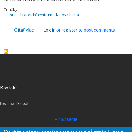
Značky
história
historické centrum
Katova bašta
o KATOVA BAŠTA - Časť prvá
Čítať viac
Log in
or
register
to post comments
Menu v päte
Kontakt
Beží na
Drupale
Používateľské menu
Prihlásenie
Cookie súbory používame na našej webstránke