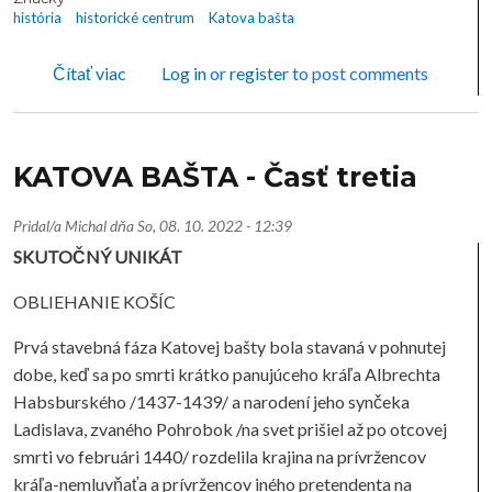
história
historické centrum
Katova bašta
o KATOVA BAŠTA - Časť štvrtá
Čítať viac
Log in
or
register
to post comments
KATOVA BAŠTA - Časť tretia
Pridal/a
Michal
dňa
So, 08. 10. 2022 - 12:39
SKUTOČNÝ UNIKÁT
OBLIEHANIE KOŠÍC
Prvá stavebná fáza Katovej bašty bola stavaná v pohnutej
dobe, keď sa po smrti krátko panujúceho kráľa Albrechta
Habsburského /1437-1439/ a narodení jeho synčeka
Ladislava, zvaného Pohrobok /na svet prišiel až po otcovej
smrti vo februári 1440/ rozdelila krajina na prívržencov
kráľa-nemluvňaťa a prívržencov iného pretendenta na