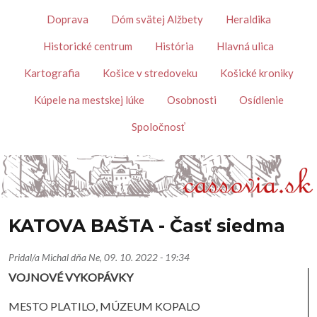
Skočiť na hlavný obsah
Témy
Doprava
Dóm svätej Alžbety
Heraldika
Historické centrum
História
Hlavná ulica
Kartografia
Košice v stredoveku
Košické kroniky
Kúpele na mestskej lúke
Osobnosti
Osídlenie
Spoločnosť
KATOVA BAŠTA - Časť siedma
Pridal/a
Michal
dňa
Ne, 09. 10. 2022 - 19:34
VOJNOVÉ VYKOPÁVKY
MESTO PLATILO, MÚZEUM KOPALO