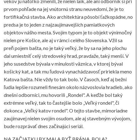
vekov ju natoľko zmenili, že nielen laik, ale ani odborník si pri
prvom pohľade na jej vnútornú stranu neuvedomí, že je to
fortifikačná stavba. Ako architektúra pôsobí ťažkopádne, no
predsa je to jeden z najzaujímavejších pamiatkových
objektov nášho mesta. Svojím typom je to objekt výnimočný
nielen pre Košice, ale aj v rámci celého Slovenska. Vžil sa
preň pojem bašta, no je taký veľký, že by sa na jeho plochu
dal umiestniť celý stredoveký hrad, pravdaže, taký menší. V
jeho susedstve bývala v minulosti väznica, v ktorej býval
košický kat, a tak mu ľudová vynachádzavosť pririekla meno
Katova bašta. Nie vždy to tak bolo. V časoch, keď aj bežní
ľudia lepšie rozumeli finesám okolo názvoslovia hradieb, ako
dnešní odborníci, mu hovorili „Rondel". A keďže bol taký
extrémne veľký, tak to častejšie bolo „Veľký rondel", či
dokonca „Veľký katov rondel". O tejto stavbe, mimoriadne
zaujímavej nielen svojím osudom, ale aj stavebným vývojom,
bude rozprávať dnes začínajúci seriál.
NA ZAČIATKU BY MALA BYŤ BRÁNA. BOLA?