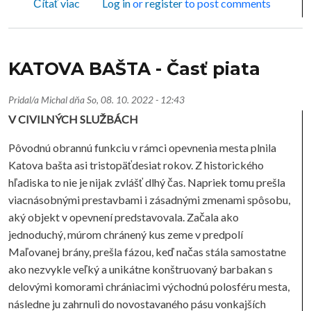
o KATOVA BAŠTA - Časť šiesta
Čítať viac
Log in
or
register
to post comments
KATOVA BAŠTA - Časť piata
Pridal/a
Michal
dňa
So, 08. 10. 2022 - 12:43
V CIVILNÝCH SLUŽBÁCH
Pôvodnú obrannú funkciu v rámci opevnenia mesta plnila
Katova bašta asi tristopäťdesiat rokov. Z historického
hľadiska to nie je nijak zvlášť dlhý čas. Napriek tomu prešla
viacnásobnými prestavbami i zásadnými zmenami spôsobu,
aký objekt v opevnení predstavovala. Začala ako
jednoduchý, múrom chránený kus zeme v predpolí
Maľovanej brány, prešla fázou, keď načas stála samostatne
ako nezvykle veľký a unikátne konštruovaný barbakan s
delovými komorami chrániacimi východnú polosféru mesta,
následne ju zahrnuli do novostavaného pásu vonkajších