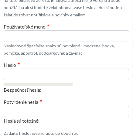
na túto emailovú adresu. Emailová adresa nie je verejná a bude
použitá iba ak si budete želať obnoviť vaše heslo alebo si budete
želať dostávať notifikácie a novinky emailom.
Používateľské meno
Nasledovné špeciálne znaky sú povolené - medzena, bodka,
pomlčka, apostrof, podčiarkovník a zavináč.
Heslo
Bezpečnosť hesla:
Potvrdenie hesla
Heslá sú totožné:
Zadajte heslo nového účtu do oboch polí.