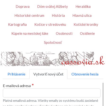
Skočiť na hlavný obsah
Témy
Doprava
Dóm svätej Alžbety
Heraldika
Historické centrum
História
Hlavná ulica
Kartografia
Košice v stredoveku
Košické kroniky
Kúpele na mestskej lúke
Osobnosti
Osídlenie
Spoločnosť
Primárne karty
Prihlásenie
Vytvoriť nový účet
Obnovenie hesla
E-mailová adresa
Platná emailová adresa. Všetky emaily zo systému budú zasielané