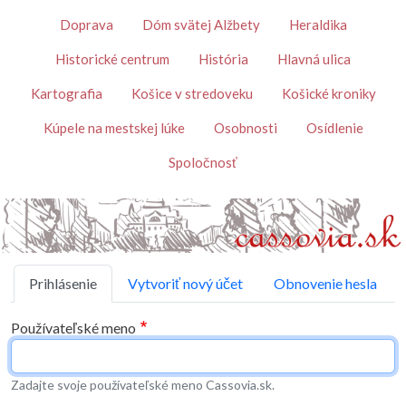
Skočiť na hlavný obsah
Témy
Doprava
Dóm svätej Alžbety
Heraldika
Historické centrum
História
Hlavná ulica
Kartografia
Košice v stredoveku
Košické kroniky
Kúpele na mestskej lúke
Osobnosti
Osídlenie
Spoločnosť
Primárne karty
Prihlásenie
Vytvoriť nový účet
Obnovenie hesla
Používateľské meno
Zadajte svoje používateľské meno Cassovia.sk.