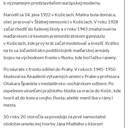
k významným predstaviteľom európskej moderny.
Narodil sa 14. júna 1922 v Košiciach. Matka bola domáca,
otec pracoval v Štátnej nemocnici v Košiciach. V roku 1928
začal chodiť do ľudovej školy a v roku 1943 zmaturoval na
maďarskom cirkevnom premonštrátskom gymnáziu
v Košiciach, kde prvý krát začal modelovať a kresliť. Krátko
na to sa zúčastnil ako poddôstojník maďarskej armády
bojov na východnom fronte v Rusku, kde bol ťažko ranený.
Po návrate z frontu odišiel do Prahy. V rokoch 1945-1950
študoval na Akadémií výtvarných umení v Prahe u profesora
Otakara Španiela v medailérsko-sochárskom odbore. Po
úspešnom ukončení pražského štúdia sa vracia do Košíc, kde
tvoril až do konca svojho života; ateliér menil iba v rámci
mesta.
50. roky 20. storočia sa považujú za prvé samostatné
obdobie umeleckej tvorby Jána Mathého v ktorom