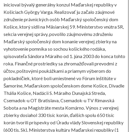
inicioval bývalý generálny konzul Maďarskej republiky v
Košiciach György Varga. Realizovať ju začalo záujmové
združenie právnických osôb Maďarský spoločenský dom
Košice, ktorý sídli na Mäsiarskej 59. Ministerstvo vnútra SR,
sekcia verejnej správy, povolilo záujmovému združeniu
Maďarský spoločenský dom konanie verejnej zbierky na
vyhotovenie pomníka so sochou košického rodáka,
spisovateľa Sándora Máraiho od 1. júna 2003 do konca tohto
roka. Finančné prostriedky sa zhromažďovali prevodmi z
účtov, poštovými poukážkami a priamym výberom do
pokladničiek, ktoré boli umiestnené vo Fórum inštitúte v
Šamoríne, Maďarskom spoločenskom dome Košice, Divadle
Thália Košice, Nadácii S. Máraiho Dunajská Streda,
Csemadok-u OT Bratislava, Csemadok-u TV Rimavská
Sobota a na Magistráte mesta Komárno. Výnos z verejnej
zbierky dosiahol 330 tisíc korún, ďalších spolu 650 tisíc
korún tvorili príspevky od Úradu vlády Slovenskej republiky
(600 tis. Sk), Ministerstva kultúry Maďarskej republiky (1