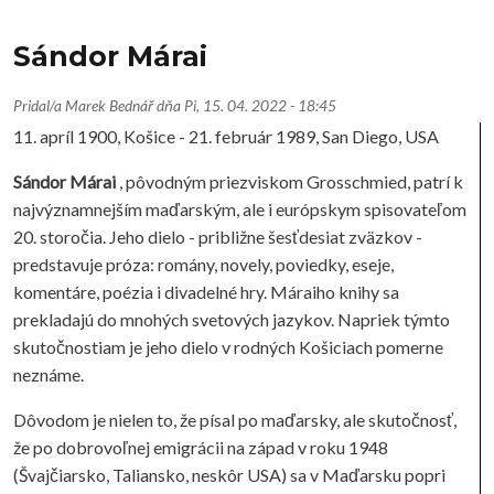
Sándor Márai
Pridal/a
Marek Bednář
dňa
Pi, 15. 04. 2022 - 18:45
11. apríl 1900, Košice - 21. február 1989, San Diego, USA
Sándor Márai
, pôvodným priezviskom Grosschmied, patrí k
najvýznamnejším maďarským, ale i európskym spisovateľom
20. storočia. Jeho dielo - približne šesťdesiat zväzkov -
predstavuje próza: romány, novely, poviedky, eseje,
komentáre, poézia i divadelné hry. Máraiho knihy sa
prekladajú do mnohých svetových jazykov. Napriek týmto
skutočnostiam je jeho dielo v rodných Košiciach pomerne
neznáme.
Dôvodom je nielen to, že písal po maďarsky, ale skutočnosť,
že po dobrovoľnej emigrácii na západ v roku 1948
(Švajčiarsko, Taliansko, neskôr USA) sa v Maďarsku popri