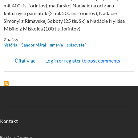
mil. 400 tis. forintov), maďarskej Nadácie na ochranu
kultúrnych pamiatok (2 mil. 500 tis. forintov), Nadácie
Simonyi z Rimavskej Soboty (25 tis. Sk) a Nadácie Nyilása
Misiho z Miškolca (100 tis. forintov).
Značky
história
Sándor Márai
umenie
spisovateľ
o Socha košického rodáka, významného spisovat
Čítať viac
Log in
or
register
to post comments
Menu v päte
Kontakt
Beží na
Drupale