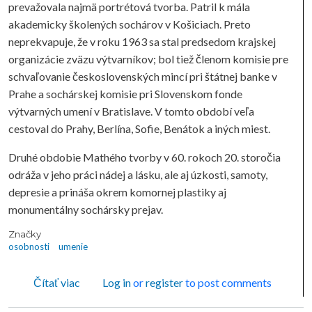
prevažovala najmä portrétová tvorba. Patril k mála
akademicky školených sochárov v Košiciach. Preto
neprekvapuje, že v roku 1963 sa stal predsedom krajskej
organizácie zväzu výtvarníkov; bol tiež členom komisie pre
schvaľovanie československých mincí pri štátnej banke v
Prahe a sochárskej komisie pri Slovenskom fonde
výtvarných umení v Bratislave. V tomto období veľa
cestoval do Prahy, Berlína, Sofie, Benátok a iných miest.
Druhé obdobie Mathého tvorby v 60. rokoch 20. storočia
odráža v jeho práci nádej a lásku, ale aj úzkosti, samoty,
depresie a prináša okrem komornej plastiky aj
monumentálny sochársky prejav.
Značky
osobnosti
umenie
o Ján Mathé
Čítať viac
Log in
or
register
to post comments