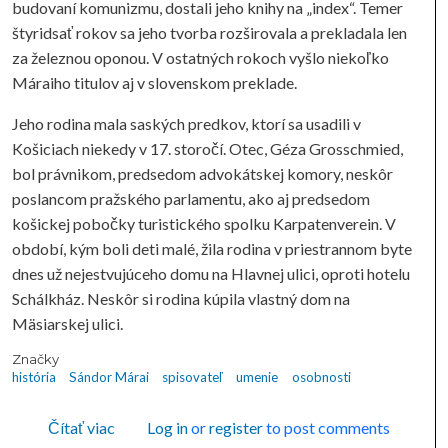
budovaní komunizmu, dostali jeho knihy na „index“. Temer
štyridsať rokov sa jeho tvorba rozširovala a prekladala len
za železnou oponou. V ostatných rokoch vyšlo niekoľko
Máraiho titulov aj v slovenskom preklade.
Jeho rodina mala saských predkov, ktorí sa usadili v
Košiciach niekedy v 17. storočí. Otec, Géza Grosschmied,
bol právnikom, predsedom advokátskej komory, neskôr
poslancom pražského parlamentu, ako aj predsedom
košickej pobočky turistického spolku Karpatenverein. V
období, kým boli deti malé, žila rodina v priestrannom byte
dnes už nejestvujúceho domu na Hlavnej ulici, oproti hotelu
Schálkház. Neskôr si rodina kúpila vlastný dom na
Mäsiarskej ulici.
Značky
história
Sándor Márai
spisovateľ
umenie
osobnosti
o Sándor Márai
Čítať viac
Log in
or
register
to post comments