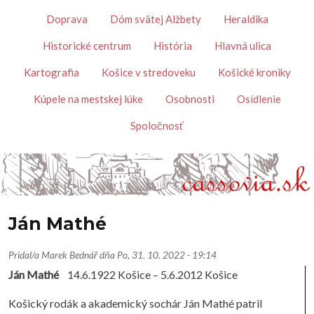
Skočiť na hlavný obsah
Témy
Doprava
Dóm svätej Alžbety
Heraldika
Historické centrum
História
Hlavná ulica
Kartografia
Košice v stredoveku
Košické kroniky
Kúpele na mestskej lúke
Osobnosti
Osídlenie
Spoločnosť
Ján Mathé
Pridal/a
Marek Bednář
dňa
Po, 31. 10. 2022 - 19:14
Ján Mathé
14.6.1922 Košice – 5.6.2012 Košice
Košický rodák a akademický sochár Ján Mathé patril