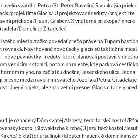
 ravelín svätého Petra /St. Peter Ravelin/, R vonkajšia prieko
acis /projektirte Glacis/, U projektované reduty /projektirte
hlavná priekopa /Haupt Graben/, X vnútorná priekopa /Innere
tadela /Demolirte Zitadelle/.
istého miesta /ťažko povedať prečo práve na Tupom bastión
om rovnaká. Navrhované nové úseky glacis sú taktiež na miest
 tri nové pevnôstky - reduty, ktoré plánovali postaviť v dneš
 vedúcim k stanici, potom na mieste, kde parková cestičk
i hornom mlyne, na začiatku dnešnej Jesenského ulice. Jedna
jí presne medzi ravelínmi svätého Jozefa a Petra. Citadela je 
dstránený objekt, ale zato veľmi presne. Glacis citadely pred 
ou 1 je označený Dóm svätej Alžbety, teda farský kostol /Pfa
slovenský kostol /Slowakische kirche/, 3 jezuitský kostol /Jesu
 Kirche/, 5 kláštor uršulínok /Kloster Frauen/, 6 dominikánsky