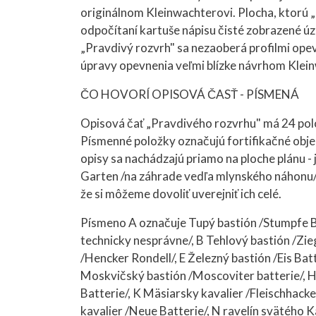
originálnom Kleinwachterovi. Plocha, ktorú „
odpočítaní kartuše nápisu čisté zobrazené 
„Pravdivý rozvrh" sa nezaoberá profilmi opevn
úpravy opevnenia veľmi blízke návrhom Kle
ČO HOVORÍ OPISOVÁ ČASŤ - PÍSMENÁ
Opisová čať „Pravdivého rozvrhu" má 24 pol
Písmenné položky označujú fortifikačné objek
opisy sa nachádzajú priamo na ploche plánu -
Garten /na záhrade vedľa mlynského náhonu/.
že si môžeme dovoliť uverejniť ich celé.
Písmeno A označuje Tupý bastión /Stumpfe Bat
technicky nesprávne/, B Tehlový bastión /Zie
/Hencker Rondell/, E Železný bastión /Eis Bat
Moskvičský bastión /Moscoviter batterie/, H 
Batterie/, K Mäsiarsky kavalier /Fleischhack
kavalier /Neue Batterie/, N ravelín svätého Ka