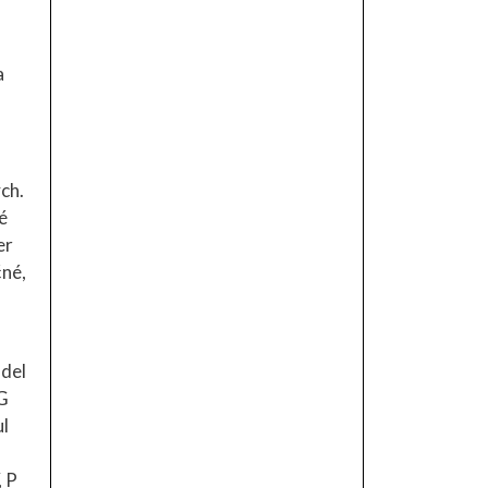
a
ch.
é
er
čné,
ndel
 G
ul
, P