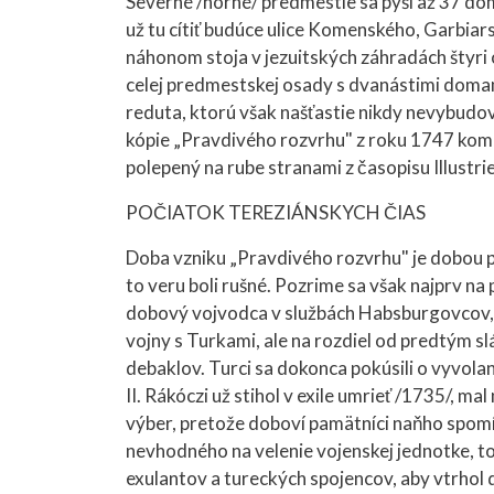
Severné /horné/ predmestie sa pýši až 37 do
už tu cítiť budúce ulice Komenského, Garbia
náhonom stoja v jezuitských záhradách štyri o
celej predmestskej osady s dvanástimi domam
reduta, ktorú však našťastie nikdy nevybudova
kópie „Pravdivého rozvrhu" z roku 1747 komp
polepený na rube stranami z časopisu Illustrie
POČIATOK TEREZIÁNSKYCH ČIAS
Doba vzniku „Pravdivého rozvrhu" je dobou p
to veru boli rušné. Pozrime sa však najprv na
dobový vojvodca v službách Habsburgovcov, p
vojny s Turkami, ale na rozdiel od predtým s
debaklov. Turci sa dokonca pokúsili o vyvola
II. Rákóczi už stihol v exile umrieť /1735/, mal
výber, pretože doboví pamätníci naňho spom
nevhodného na velenie vojenskej jednotke, to
exulantov a tureckých spojencov, aby vtrhol 