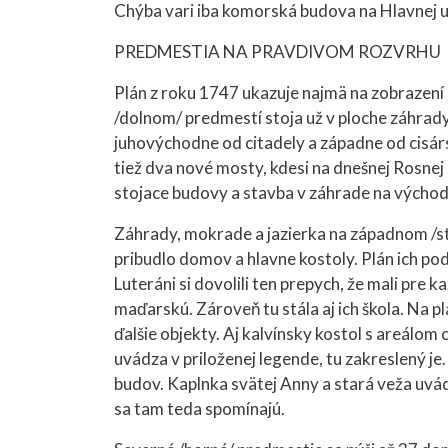
Chýba vari iba komorská budova na Hlavnej ul
PREDMESTIA NA PRAVDIVOM ROZVRHU
Plán z roku 1747 ukazuje najmä na zobrazení 
/dolnom/ predmestí stoja už v ploche záhrady
juhovýchodne od citadely a západne od cisárs
tiež dva nové mosty, kdesi na dnešnej Rosnej 
stojace budovy a stavba v záhrade na vých
Záhrady, mokrade a jazierka na západnom /st
pribudlo domov a hlavne kostoly. Plán ich podá
Luteráni si dovolili ten prepych, že mali pre
maďarskú. Zároveň tu stála aj ich škola. Na p
ďalšie objekty. Aj kalvínsky kostol s areálom 
uvádza v priloženej legende, tu zakreslený j
budov. Kaplnka svätej Anny a stará veža uvá
sa tam teda spomínajú.