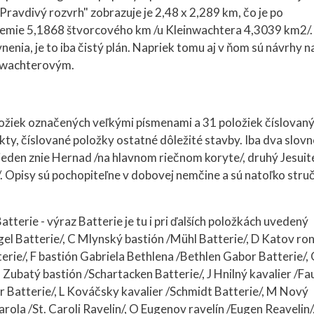
Pravdivý rozvrh" zobrazuje je 2,48 x 2,289 km, čo je po
územie 5,1868 štvorcového km /u Kleinwachtera 4,3039 km2/.
enia, je to iba čistý plán. Napriek tomu aj v ňom sú návrhy n
inwachterovým.
ožiek označených veľkými písmenami a 31 položiek číslovaný
ty, číslované položky ostatné dôležité stavby. Iba dva slovn
 jeden znie Hernad /na hlavnom riečnom koryte/, druhý Jesuit
 Opisy sú pochopiteľne v dobovej nemčine a sú natoľko stru
terie - výraz Batterie je tu i pri ďalších položkách uvedený
gel Batterie/, C Mlynský bastión /Mühl Batterie/, D Katov ro
terie/, F bastión Gabriela Bethlena /Bethlen Gabor Batterie/,
Zubatý bastión /Schartacken Batterie/, J Hnilný kavalier /Fa
er Batterie/, L Kováčsky kavalier /Schmidt Batterie/, M Nový
rola /St. Caroli Ravelin/, O Eugenov ravelín /Eugen Reavelin/