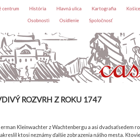
Skočiť na hlavný obsah
é centrum
História
Hlavná ulica
Kartografia
Košice
Osobnosti
Osídlenie
Spoločnosť
RAVDIVÝ ROZVRH Z ROKU 1747
 Herman Kleinwachter z Wachtenbergu a asi dvadsaťsedem r
akreslil ktosi neznámy ďalšie zobrazenia nášho mesta. Ktovie,