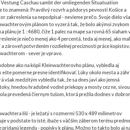
r Vestung Caschau sambt der umliegenden Situatuation
e to znamená: Pravdivý rozvrh a pôdorys pevnosti Košice a
tor zakreslenia sa nepodpísal - nevieme prečo. Svoje dielo vš
einwachterovým plánom to vyzerá tak, že bolo akýmsi zvykom
ka plánu je 1 : 4680, čiže 1 palec na mape sa rovná 65 siaham 
eslenie je niečo menej ako 4 percentá, teda aj menej, ako mal
 a zároveň potvrdením rozdielnej precíznosti práce kopistov.
inwachterom - sever je vpravo.
odobne ako na kópii Kleinwachterovho plánu, vybledla aj
k ešte pomerne presne identifikovať. Lúky okolo mesta a záh
rá však medzitým vybledla tak, že sa dnes javí ako jemná
oky, hnedou hradobné vodné priekopy a mosty cez ne, sivou 
bola prevedená čiernym tušom, ktorá prežila dodnes v dobr
wachtera líši - je ležatý s rozmermi 530 x 489 milimetrov
uje v podstate to isté, ibaže s väčším záberom terénu predme
pridanú legendu - popisky k plánu. Možno to takto bolo aj n