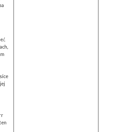
pa
e/,
ach,
nom
a
síce
jej
rr
iten