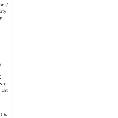
hor/,
laty
om
a
,
este
icht
tie.