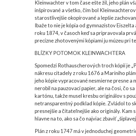
Kleinwachter v tom čase ešte žil, jeho plán v
inšpirované a všetko, čím bol Kleinwachterov
starostlivejšie okopírované a lepšie zachované
Ibaže to nie je kópia od gymnazistov Eiszelta
roku 1874, v časoch keď sa pripravovala prv
precízne zhotovenými kópiami ju múzeu pri tej
BLÍZKY POTOMOK KLEINWACHTERA
Spomedzi Rothauscherových troch kópií je „Pr
nákresu citadely z roku 1676 a Mariniho plánu
jeho kópie vypracované nesmierne presne a mi
nerobil na pauzovací papier, ale na čosi, č
kartónu, takže musel kresbu originálov s použ
netransparentný podklad kópie. Zvládol to sk
presnejšie a čitateľnejšie ako originály. Kam s
hlavne na to, ako sa čo najviac zbaviť „šiplave
Plán z roku 1747 má v jednoduchej geometric