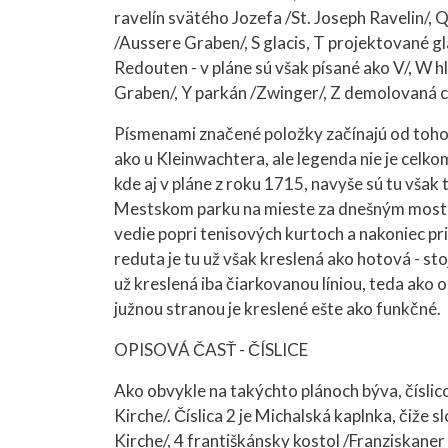
ravelín svätého Jozefa /St. Joseph Ravelin/, Q
/Aussere Graben/, S glacis, T projektované gl
Redouten - v pláne sú však písané ako V/, W 
Graben/, Y parkán /Zwinger/, Z demolovaná ci
Písmenami značené položky začínajú od toho 
ako u Kleinwachtera, ale legenda nie je celk
kde aj v pláne z roku 1715, navyše sú tu však
Mestskom parku na mieste za dnešným mostom
vedie popri tenisových kurtoch a nakoniec pr
reduta je tu už však kreslená ako hotová - sto
už kreslená iba čiarkovanou líniou, teda ako o
južnou stranou je kreslené ešte ako funkčné.
OPISOVÁ ČASŤ - ČÍSLICE
Ako obvykle na takýchto plánoch býva, číslic
Kirche/. Číslica 2 je Michalská kaplnka, čiže 
Kirche/, 4 františkánsky kostol /Franziskaner