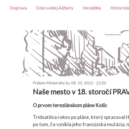
Témy
Doprava
Dóm svätej Alžbety
Heraldika
Historick
Pridal/a
Michal
dňa
So, 08. 10. 2022 - 12:20
Naše mesto v 18. storočí P
O prvom tereziánskom pláne Košíc
Tridsaťdva rokov po pláne, ktorý spracoval
po tom, čo vznikla jeho francúzska mutácia, n