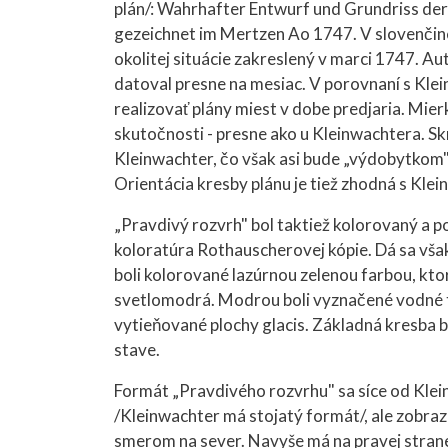
plán/: Wahrhafter Entwurf und Grundriss de
gezeichnet im Mertzen Ao 1747. V slovenčin
okolitej situácie zakreslený v marci 1747. Au
datoval presne na mesiac. V porovnaní s Kl
realizovať plány miest v dobe predjaria. Mier
skutočnosti - presne ako u Kleinwachtera. Skr
Kleinwachter, čo však asi bude „výdobytkom"
Orientácia kresby plánu je tiež zhodná s Kle
„Pravdivý rozvrh" bol taktiež kolorovaný a p
koloratúra Rothauscherovej kópie. Dá sa vša
boli kolorované lazúrnou zelenou farbou, kto
svetlomodrá. Modrou boli vyznačené vodné t
vytieňované plochy glacis. Základná kresba 
stave.
Formát „Pravdivého rozvrhu" sa síce od Klein
/Kleinwachter má stojatý formát/, ale zobraz
smerom na sever. Navyše má na pravej strane 