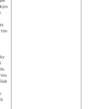
ale
nským
k
pis
rtón
tky
í
 do
riou
tišek
e
ch
a