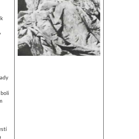
ak
v
rady
boli
om
stí
a