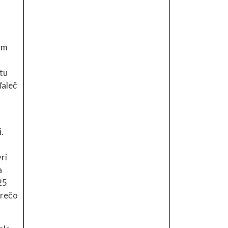
om
tu
ďaleč
.
ri
a
25
prečo