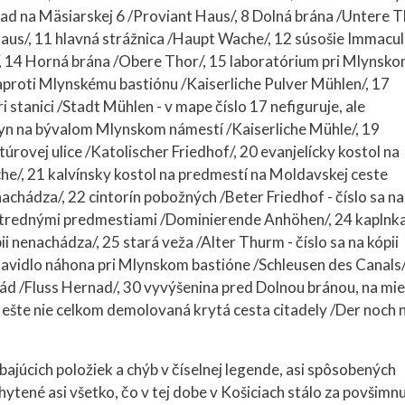
lad na Mäsiarskej 6 /Proviant Haus/, 8 Dolná brána /Untere T
haus/, 11 hlavná strážnica /Haupt Wache/, 12 súsošie Immacu
l/, 14 Horná brána /Obere Thor/, 15 laboratórium pri Mlynsk
aproti Mlynskému bastiónu /Kaiserliche Pulver Mühlen/, 17
 stanici /Stadt Mühlen - v mape číslo 17 nefiguruje, ale
mlyn na bývalom Mlynskom námestí /Kaiserliche Mühle/, 19
úrovej ulice /Katolischer Friedhof/, 20 evanjelícky kostol na
rche/, 21 kalvínsky kostol na predmestí na Moldavskej ceste
enachádza/, 22 cintorín pobožných /Beter Friedhof - číslo sa na
 strednými predmestiami /Dominierende Anhöhen/, 24 kaplnk
pii nenachádza/, 25 stará veža /Alter Thurm - číslo sa na kópii
tavidlo náhona pri Mlynskom bastióne /Schleusen des Canals/
rnád /Fluss Hernad/, 30 vyvýšenina pred Dolnou bránou, na mi
 ešte nie celkom demolovaná krytá cesta citadely /Der noch n
ajúcich položiek a chýb v číselnej legende, asi spôsobených
tené asi všetko, čo v tej dobe v Košiciach stálo za povšimnu