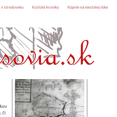
 v stredoveku
Košické kroniky
Kúpele na mestskej lúke
okov
 či