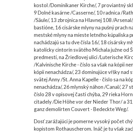
kostol /Dominikaner Kirche/, 7 proviantný sk
9 Dolné kasárne /Casserne/, 10 radnica /Rat
/Säule/, 13 zbrojnica na Hlavnej 108 /Arsena
bastióne, 16 cisárske mlyny na pušný prach n
mestské mlyny na mieste letného kúpaliska pri
nachádzajú sa tu dve čísla 16/, 18 cisársky 
katolícky cintorín svätého Michala južne od Št
predmestí, na Žriedlovej ulici /Luterische Ki
/Kalvinische Kirche - číslo sa však na kópii n
kópii nenachádza/, 23 dominujúce vŕšky nad
svätej Anny /St. Anna Kapelle - číslo sa na kó
nenachádza/, 26 mlynský náhon /Canal/, 27 s
číslo 28 v opisovej časti chýba, 29 rieka Ho
citadely /Die Höhe vor der Nieder Thor/ a 31
ganz demolirten Couvert - Bedeckte Weg/.
Dosť zarážajúci je pomerne vysoký počet chýb
kopistom Rothauscherom. Ináč je tu však zachy