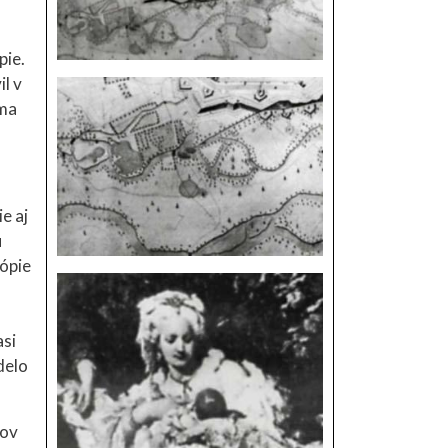
pie.
l v
oma
e aj
ú
Kópie
asi
delo
rov