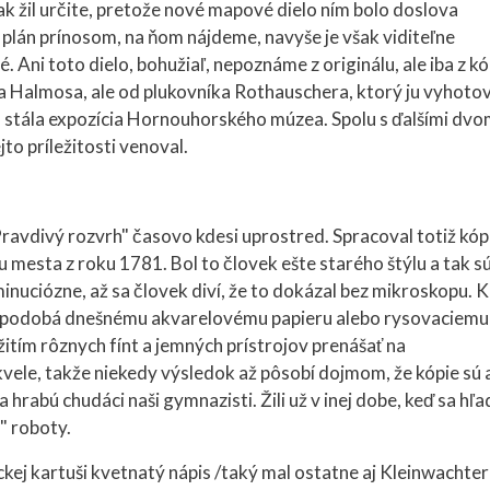
šak žil určite, pretože nové mapové dielo ním bolo doslova
 plán prínosom, na ňom nájdeme, navyše je však viditeľne
. Ani toto dielo, bohužiaľ, nepoznáme z originálu, ale iba z kó
 a Halmosa, ale od plukovníka Rothauschera, ktorý ju vyhotovi
á stála expozícia Hornouhorského múzea. Spolu s ďalšími dv
to príležitosti venoval.
avdivý rozvrh" časovo kdesi uprostred. Spracoval totiž kópi
 mesta z roku 1781. Bol to človek ešte starého štýlu a tak s
nuciózne, až sa človek diví, že to dokázal bez mikroskopu. 
o sa podobá dnešnému akvarelovému papieru alebo rysovaciemu
itím rôznych fínt a jemných prístrojov prenášať na
vele, takže niekedy výsledok až pôsobí dojmom, že kópie sú 
a hrabú chudáci naši gymnazisti. Žili už v inej dobe, keď sa hľa
j" roboty.
kej kartuši kvetnatý nápis /taký mal ostatne aj Kleinwachte