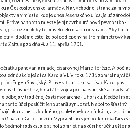
mami, rozmiestnenými síce zdanlivo chaoticky po záhradách, 
rsku a Československej armády. Na východnej strane za mly
bjekty a v mieste, kde je dnes Jesenského ulica, je už zárodo
i. Práve na tomto mieste je aj navrhnutá nová pevnôstka -
li, pretože inak by tu museli celú osadu odstrániť. Aby bol o
letný, dodáme ešte, že bol podlepený na trojmilimetrový ka
rte Zeitung zo dňa 4. a 11. apríla 1901.
očiatku panovania mladej cisárovnej Márie Terézie. A počia
 posledné akcie jej otca Karola VI. V roku 1736 zomrel najväčš
rinc Eugen Savojský. Práve v tom roku sa cisár Karol pustil
lávených úspechov, bola táto vojna pre habsburské armády sé
nie odboja v tradičnej časti monarchie - Uhorsku. Keďže Fran
 na tento účel poslúžiť jeho starší syn Jozef. Nebol to šťastný
ínajú ako na nerozhodného, popleteného zmätkára, absolútn
bôž na kniežaciu funkciu. Vypravili ho s jednotkou maďarský
do Sedmohradska, ale stihol zomrieť na akúsi horúčku ešte n