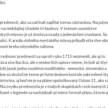
ici.
predmestí, ako sa začínali zapĺňať novou zástavbou. Na južn
 na niekdajšej citadele tri budovy. V tesnom susedstve
kych mlynov je už doslova osada s jedenástimi stavbami. Sú 
ulici. K areálu dolného mestského mlyna pribudli ešte dve ob
odnom brehu mlynského náhona.
rednom/ predmestí sa oproti roku 1715 nezmenili, ale aj tu
va síce iba dva, ale z neskorších opisov vieme, že boli až štyri
 každý jazyk jednu osobitnú modlitebňu - nemeckú, slovenskú a
láne sú skutočne tesne pri luteránskom kostole zakreslené šty
cintorína, aj keď nie je na pláne opoložkovaný číslom 21, ako s
e. Na zvyšku predmestia je v malých skupinkách roztrúsených 
dzané v legende sa nachádzali už mimo formát plánu, ktovie 