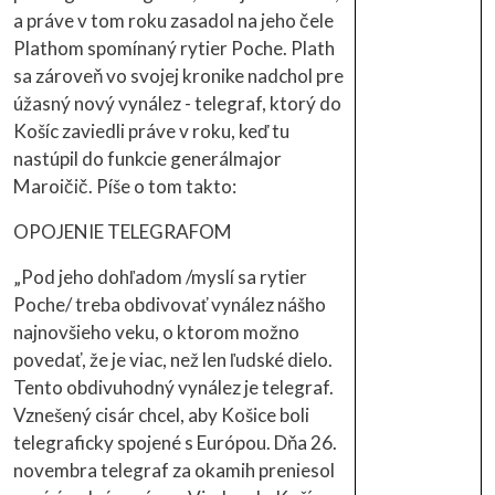
a práve v tom roku zasadol na jeho čele
Plathom spomínaný rytier Poche. Plath
sa zároveň vo svojej kronike nadchol pre
úžasný nový vynález - telegraf, ktorý do
Košíc zaviedli práve v roku, keď tu
nastúpil do funkcie generálmajor
Maroičič. Píše o tom takto:
OPOJENIE TELEGRAFOM
„Pod jeho dohľadom /myslí sa rytier
Poche/ treba obdivovať vynález nášho
najnovšieho veku, o ktorom možno
povedať, že je viac, než len ľudské dielo.
Tento obdivuhodný vynález je telegraf.
Vznešený cisár chcel, aby Košice boli
telegraficky spojené s Európou. Dňa 26.
novembra telegraf za okamih preniesol