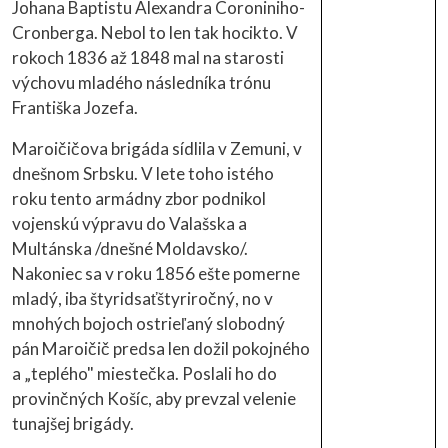
Johana Baptistu Alexandra Coroniniho-
Cronberga. Nebol to len tak hocikto. V
rokoch 1836 až 1848 mal na starosti
výchovu mladého následníka trónu
Františka Jozefa.
Maroičičova brigáda sídlila v Zemuni, v
dnešnom Srbsku. V lete toho istého
roku tento armádny zbor podnikol
vojenskú výpravu do Valašska a
Multánska /dnešné Moldavsko/.
Nakoniec sa v roku 1856 ešte pomerne
mladý, iba štyridsaťštyriročný, no v
mnohých bojoch ostrieľaný slobodný
pán Maroičič predsa len dožil pokojného
a „teplého" miestečka. Poslali ho do
provinčných Košíc, aby prevzal velenie
tunajšej brigády.