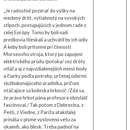
„Je radostné pozerať do výšky na
medený drôt, vytiahnutý na vysokých
stĺpoch, postupujúcich v jednom rade z
celej Európy. Tomu by boli naši
predkovia tlieskali a uchvátil by ich údiv.
A keby boli prítomní pri činnosti
Morseovho stroja, ktorý po zapojení
elektrického prúdu /potoka/ cez drôty
vtláča aj z najvzdialenejších miest body
a čiarky podľa potreby, určenej údermi
službukonajúceho úradníka, pričom
otáčajúce sa kolieska hrkocú! /Zdá sa,
že práve hrkot pána profesora obzvlášť
fascinoval./ Tak potom z Debrecína, z
Pešti, z Viedne, z Paríža atakďalej
prináša v písme vyslovenú vetu za
okamih, ako blesk. Treba padnúť na