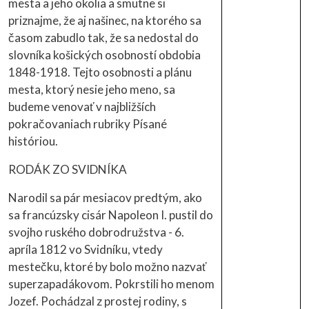
mesta a jeho okolia a smutne si
priznajme, že aj našinec, na ktorého sa
časom zabudlo tak, že sa nedostal do
slovníka košických osobností obdobia
1848-1918. Tejto osobnosti a plánu
mesta, ktorý nesie jeho meno, sa
budeme venovať v najbližších
pokračovaniach rubriky Písané
históriou.
RODÁK ZO SVIDNÍKA
Narodil sa pár mesiacov predtým, ako
sa francúzsky cisár Napoleon I. pustil do
svojho ruského dobrodružstva - 6.
apríla 1812 vo Svidníku, vtedy
mestečku, ktoré by bolo možno nazvať
superzapadákovom. Pokrstili ho menom
Jozef. Pochádzal z prostej rodiny, s