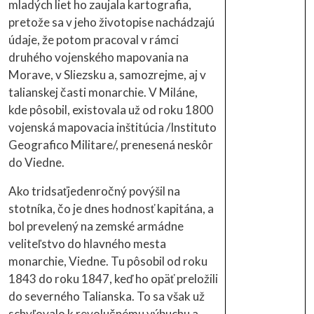
mladých liet ho zaujala kartografia,
pretože sa v jeho životopise nachádzajú
údaje, že potom pracoval v rámci
druhého vojenského mapovania na
Morave, v Sliezsku a, samozrejme, aj v
talianskej časti monarchie. V Miláne,
kde pôsobil, existovala už od roku 1800
vojenská mapovacia inštitúcia /Instituto
Geografico Militare/, prenesená neskôr
do Viedne.
Ako tridsaťjedenročný povýšil na
stotníka, čo je dnes hodnosť kapitána, a
bol prevelený na zemské armádne
veliteľstvo do hlavného mesta
monarchie, Viedne. Tu pôsobil od roku
1843 do roku 1847, keď ho opäť preložili
do severného Talianska. To sa však už
schyľovalo k revolučnému výbuchu a