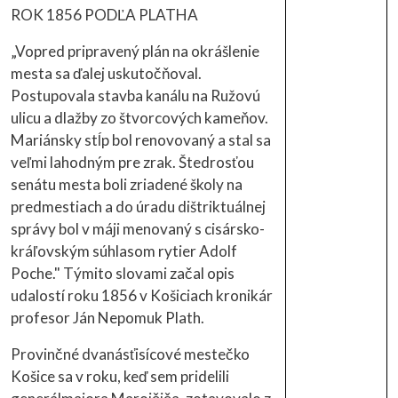
ROK 1856 PODĽA PLATHA
„Vopred pripravený plán na okrášlenie
mesta sa ďalej uskutočňoval.
Postupovala stavba kanálu na Ružovú
ulicu a dlažby zo štvorcových kameňov.
Mariánsky stĺp bol renovovaný a stal sa
veľmi lahodným pre zrak. Štedrosťou
senátu mesta boli zriadené školy na
predmestiach a do úradu dištriktuálnej
správy bol v máji menovaný s cisársko-
kráľovským súhlasom rytier Adolf
Poche." Týmito slovami začal opis
udalostí roku 1856 v Košiciach kronikár
profesor Ján Nepomuk Plath.
Provinčné dvanásťisícové mestečko
Košice sa v roku, keď sem pridelili