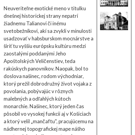
Neuveriteľne exotické meno v titulku
dnešnej historickej strany nepatrí
žiadnemu Talianovi či inému
svetobežníkovi, akí sa zvykli v minulosti
usadzovať v habsburskom mocnárstve a
šíriť tu vyššiu európsku kultúru medzi
zaostalými poddanými Jeho
Apoštolských Veličenstiev, teda
rakúskych panovníkov. Naopak, bol to
doslova našinec, rodom východniar,
ktorý prežil dobrodružný život vojaka z
povolania, pobývajúc v rôznych
malebných a odľahlých kútoch
monarchie. Našinec, ktorý jeden čas
pôsobil vo vysokej funkcii aj v Košiciach
a ktorý velil „mančaftu", pracujúcemu na
nádhernej topografickej mape nášho