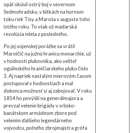
opäť okúsil ostrý boj v severnom
Sedmohradsku, v bitkách na hornom
toku riek Tisy a Maroša v auguste toho
istého roku. To však už maďarská
revolúcia mlela z posledného.
Po jej vojenskej porážke sa vrátil
Maroičič na južnú hranicu monarchie, už
v hodnosti plukovníka, ako veliteľ
ogulinského hraničiarskeho pluku číslo
3. Aj napriek nastalým mierovým časom
postupoval v hodnostiach a mal
dokonca možnosť si aj zabojovať. V roku
1854 ho povýšili na generálmajora a
prevzal velenie brigády v srbsko-
banátskom armádnom zbore pod
velením ďalšieho legendárneho
vojvodcu, poľného zbrojmajstra grófa