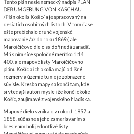
Tento plán nesie nemecký nadpis PLAN
DER UMGEBUNG VON KASCHAU
/Plán okolia Košíc/ a je spracovaný na
desiatich osobitných listoch. V tom čase
ešte prebiehalo druhé vojenské
mapovanie /až do roku 1869/, ale
Maroičičovo dielo sa doň nedá zaradiť.
Má s ním síce spoločné merítko 1:14
400, ale mapové listy Maroičičovho
plánu Košíc a ich okolia majú odlišné
rozmery a územie tu nie je zobrazené
súvisle. Kresba mapy sa končí tam, kde
si vtedajší autori mysleli že končí okolie
Košíc, zaujímavé z vojenského hľadiska.
Mapové dielo vznikalo v rokoch 1857 a
1858, súčasne s jeho zameriavaním a
kreslením boli jednotlivé listy
Maroičičovej mapy ryté do medených