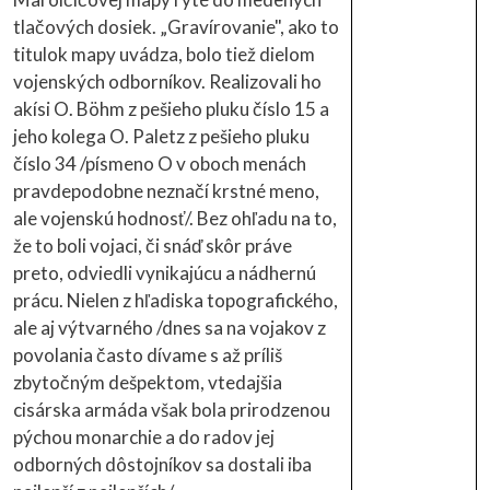
tlačových dosiek. „Gravírovanie", ako to
titulok mapy uvádza, bolo tiež dielom
vojenských odborníkov. Realizovali ho
akísi O. Böhm z pešieho pluku číslo 15 a
jeho kolega O. Paletz z pešieho pluku
číslo 34 /písmeno O v oboch menách
pravdepodobne neznačí krstné meno,
ale vojenskú hodnosť/. Bez ohľadu na to,
že to boli vojaci, či snáď skôr práve
preto, odviedli vynikajúcu a nádhernú
prácu. Nielen z hľadiska topografického,
ale aj výtvarného /dnes sa na vojakov z
povolania často dívame s až príliš
zbytočným dešpektom, vtedajšia
cisárska armáda však bola prirodzenou
pýchou monarchie a do radov jej
odborných dôstojníkov sa dostali iba