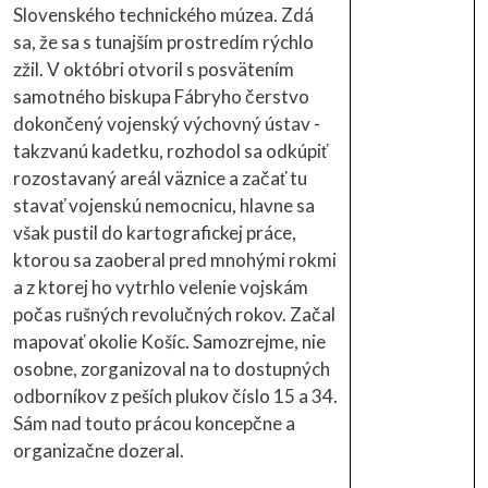
Slovenského technického múzea. Zdá
sa, že sa s tunajším prostredím rýchlo
zžil. V októbri otvoril s posvätením
samotného biskupa Fábryho čerstvo
dokončený vojenský výchovný ústav -
takzvanú kadetku, rozhodol sa odkúpiť
rozostavaný areál väznice a začať tu
stavať vojenskú nemocnicu, hlavne sa
však pustil do kartografickej práce,
ktorou sa zaoberal pred mnohými rokmi
a z ktorej ho vytrhlo velenie vojskám
počas rušných revolučných rokov. Začal
mapovať okolie Košíc. Samozrejme, nie
osobne, zorganizoval na to dostupných
odborníkov z peších plukov číslo 15 a 34.
Sám nad touto prácou koncepčne a
organizačne dozeral.