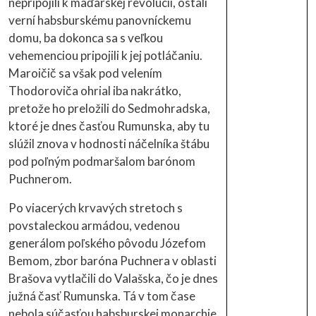
nepripojili k maďarskej revolúcii, ostali
verní habsburskému panovníckemu
domu, ba dokonca sa s veľkou
vehemenciou pripojili k jej potláčaniu.
Maroičič sa však pod velením
Thodoroviča ohrial iba nakrátko,
pretože ho preložili do Sedmohradska,
ktoré je dnes časťou Rumunska, aby tu
slúžil znova v hodnosti náčelníka štábu
pod poľným podmaršalom barónom
Puchnerom.
Po viacerých krvavých stretoch s
povstaleckou armádou, vedenou
generálom poľského pôvodu Józefom
Bemom, zbor baróna Puchnera v oblasti
Brašova vytlačili do Valašska, čo je dnes
južná časť Rumunska. Tá v tom čase
nebola súčasťou habsburskej monarchie,