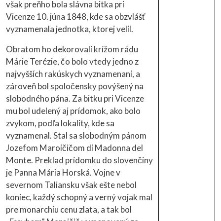
však preňho bola slávna bitka pri
Vicenze 10. júna 1848, kde sa obzvlášť
vyznamenala jednotka, ktorej velil.
Obratom ho dekorovali krížom rádu
Márie Terézie, čo bolo vtedy jedno z
najvyšších rakúskych vyznamenaní, a
zároveň bol spoločensky povýšený na
slobodného pána. Za bitku pri Vicenze
mu bol udelený aj prídomok, ako bolo
zvykom, podľa lokality, kde sa
vyznamenal. Stal sa slobodným pánom
Jozefom Maroičičom di Madonna del
Monte. Preklad prídomku do slovenčiny
je Panna Mária Horská. Vojne v
severnom Taliansku však ešte nebol
koniec, každý schopný a verný vojak mal
pre monarchiu cenu zlata, a tak bol