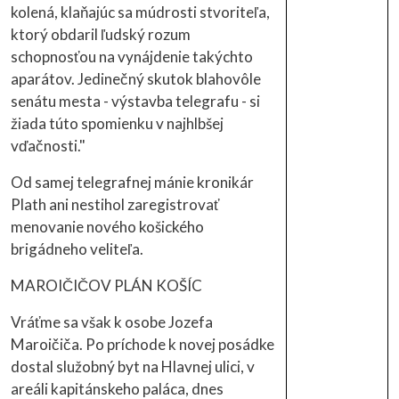
kolená, klaňajúc sa múdrosti stvoriteľa,
ktorý obdaril ľudský rozum
schopnosťou na vynájdenie takýchto
aparátov. Jedinečný skutok blahovôle
senátu mesta - výstavba telegrafu - si
žiada túto spomienku v najhlbšej
vďačnosti."
Od samej telegrafnej mánie kronikár
Plath ani nestihol zaregistrovať
menovanie nového košického
brigádneho veliteľa.
MAROIČIČOV PLÁN KOŠÍC
Vráťme sa však k osobe Jozefa
Maroičiča. Po príchode k novej posádke
dostal služobný byt na Hlavnej ulici, v
areáli kapitánskeho paláca, dnes