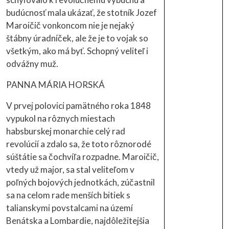
budúcnosť mala ukázať, že stotník Jozef
Maroičič vonkoncom nie je nejaký
štábny úradníček, ale že je to vojak so
všetkým, ako má byť. Schopný veliteľ i
odvážny muž.
PANNA MÁRIA HORSKÁ
V prvej polovici pamätného roka 1848
vypukol na rôznych miestach
habsburskej monarchie celý rad
revolúcií a zdalo sa, že toto rôznorodé
súštátie sa čochvíľa rozpadne. Maroičič,
vtedy už major, sa stal veliteľom v
poľných bojových jednotkách, zúčastnil
sa na celom rade menších bitiek s
talianskymi povstalcami na území
Benátska a Lombardie, najdôležitejšia