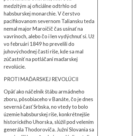
medzitým aj oficiálne odtrhlo od
habsburskej monarchie. V čerstvo
pacifikovanom severnom Taliansku teda
nemal major Maroičič čas usínať na
vavrínoch, alebo čo i len vydýchnuť si. Už
vo februári 1849 ho prevelili do
juhovýchodnej časti ríše, kde sa mal
zúčastniť na potláčaní maďarskej
revolúcie.
PROTI MAĎARSKEJ REVOLÚCII
Opäť ako náčelník štábu armádneho
zboru, pôsobiaceho v Banáte, čo je dnes
severná časť Srbska, no vtedy to bolo
územie habsburskej ríše, konkrétnejšie
historického Uhorska, slúžil pod velením
generála Thodoroviča. Južní Slovania sa