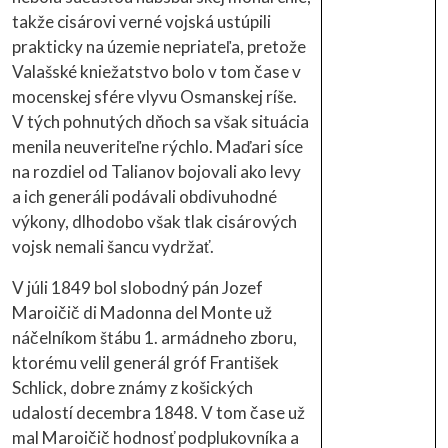
takže cisárovi verné vojská ustúpili
prakticky na územie nepriateľa, pretože
Valašské kniežatstvo bolo v tom čase v
mocenskej sfére vlyvu Osmanskej ríše.
V tých pohnutých dňoch sa však situácia
menila neuveriteľne rýchlo. Maďari síce
na rozdiel od Talianov bojovali ako levy
a ich generáli podávali obdivuhodné
výkony, dlhodobo však tlak cisárových
vojsk nemali šancu vydržať.
V júli 1849 bol slobodný pán Jozef
Maroičič di Madonna del Monte už
náčelníkom štábu 1. armádneho zboru,
ktorému velil generál gróf František
Schlick, dobre známy z košických
udalostí decembra 1848. V tom čase už
mal Maroičič hodnosť podplukovníka a