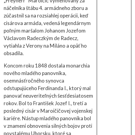
„Freyherr" Maroičič vymenovaný za
náčelníka štábu 4. armádneho zboru a
zúčastnil sa na rozsiahlej operácii, keď
cisárova armáda, vedená legendárnym
poľným maršalom Johanom Jozefom
Václavom Radeczkým de Radecz,
vytiahla z Verony na Miláno a opäť ho
obsadila.
Koncom roku 1848 dostala monarchia
nového mladého panovníka,
osemnásťročného synovca
odstupujúceho Ferdinanda I., ktorý mal
panovať neuveriteľných šesťdesiatosem
rokov. Bol to František Jozef I., tretí a
posledný cisár v Maroičičovej vojenskej
kariére. Nástup mladého panovníka bol
v znamení obnovenia silných bojov proti
povstalému Uhorsku, ktoré sa