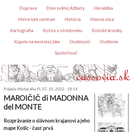
Skočiť na hlavný obsah
Témy
Doprava
Dóm svätej Alžbety
Heraldika
Historické centrum
História
Hlavná ulica
Kartografia
Košice v stredoveku
Košické kroniky
Kúpele na mestskej lúke
Osobnosti
Osídlenie
Spoločnosť
Pridal/a
Michal
dňa
Pi, 07. 10. 2022 - 18:14
MAROIČIČ di MADONNA
del MONTE
Rozprávanie o slávnom krajanovi a jeho
mape Košíc - časť prvá