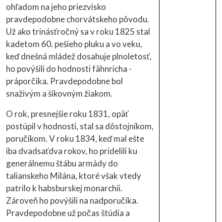
ohľadom na jeho priezvisko
pravdepodobne chorvátskeho pôvodu.
Už ako trinásťročný sa v roku 1825 stal
kadetom 60. pešieho pluku a vo veku,
keď dnešná mládež dosahuje plnoletosť,
ho povýšili do hodnosti fähnricha -
práporčíka. Pravdepodobne bol
snaživým a šikovným žiakom.
O rok, presnejšie roku 1831, opäť
postúpil v hodnosti, stal sa dôstojníkom,
poručíkom. V roku 1834, keď mal ešte
iba dvadsaťdva rokov, ho pridelili ku
generálnemu štábu armády do
talianskeho Milána, ktoré však vtedy
patrilo k habsburskej monarchii.
Zároveň ho povýšili na nadporučíka.
Pravdepodobne už počas štúdia a