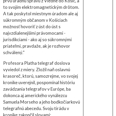
prvú úradnú správu z Viedne do Košíc, a
to svojím elektromagnetickým drôtom.
A tak poskytol miestnym úradom ale aj
súkromným občanom v Košiciach
možnosť hovoriť z úst do úst s
najvzdialenejšími právomocami -
jurisdikciami - ako aj so súkromnými
priateľmi, pravdaže, ak je rozhovor
schválený."
Profesora Platha telegraf doslova
vyviedol z miery. Zložil naň oslavnú
krasoreč, ktorú, samozrejme, vo svojej
kronike uverejnil, pospomínal históriu
zavádzania telegrafov v Európe, ba
dokonca aj amerického vynálezcu
Samuela Morseho a jeho bodkočiarkovú
telegrafnú abecedu. Svoju tirádu v
kronike zakončil slovami: