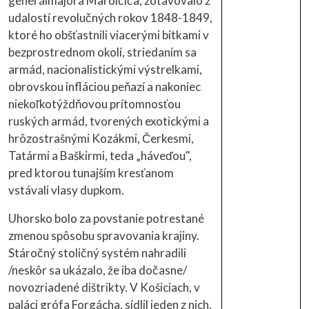
generálmajora Maroičiča, zotavovalo z
udalostí revolučných rokov 1848-1849,
ktoré ho obšťastnili viacerými bitkami v
bezprostrednom okolí, striedaním sa
armád, nacionalistickými výstrelkami,
obrovskou infláciou peňazí a nakoniec
niekoľkotýždňovou prítomnosťou
ruských armád, tvorených exotickými a
hrôzostrašnými Kozákmi, Čerkesmi,
Tatármi a Baškirmi, teda „háveďou",
pred ktorou tunajším kresťanom
vstávali vlasy dupkom.
Uhorsko bolo za povstanie potrestané
zmenou spôsobu spravovania krajiny.
Stáročný stoličný systém nahradili
/neskôr sa ukázalo, že iba dočasne/
novozriadené dištrikty. V Košiciach, v
paláci grófa Forgácha, sídlil jeden z nich,