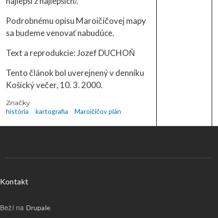
najlepší z najlepších/.
Podrobnému opisu Maroičičovej mapy
sa budeme venovať nabudúce.
Text a reprodukcie: Jozef DUCHOŇ
Tento článok bol uverejnený v denníku
Košický večer, 10. 3. 2000.
Značky
história
kartografia
Maroičičov plán
Menu v päte
Kontakt
Beží na
Drupale