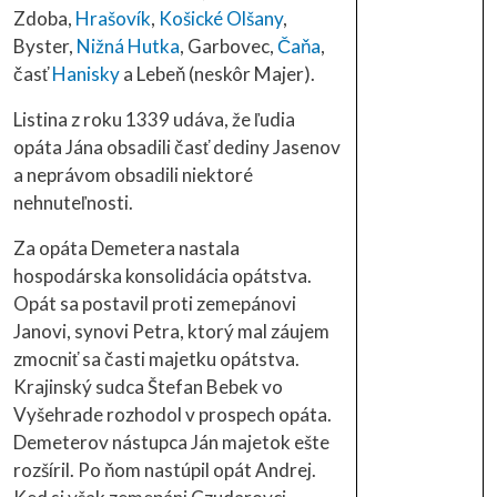
Zdoba,
Hrašovík
,
Košické Olšany
,
Byster,
Nižná Hutka
, Garbovec,
Čaňa
,
časť
Hanisky
a Lebeň (neskôr Majer).
Listina z roku 1339 udáva, že ľudia
opáta Jána obsadili časť dediny Jasenov
a neprávom obsadili niektoré
nehnuteľnosti.
Za opáta Demetera nastala
hospodárska konsolidácia opátstva.
Opát sa postavil proti zemepánovi
Janovi, synovi Petra, ktorý mal záujem
zmocniť sa časti majetku opátstva.
Krajinský sudca Štefan Bebek vo
Vyšehrade rozhodol v prospech opáta.
Demeterov nástupca Ján majetok ešte
rozšíril. Po ňom nastúpil opát Andrej.