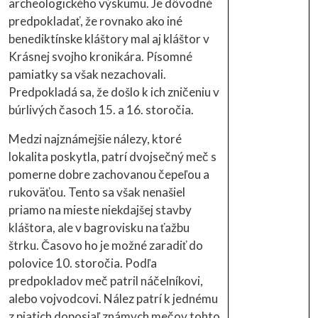
archeologického výskumu. Je dôvodné
predpokladať, že rovnako ako iné
benediktínske kláštory mal aj kláštor v
Krásnej svojho kronikára. Písomné
pamiatky sa však nezachovali.
Predpokladá sa, že došlo k ich zničeniu v
búrlivých časoch 15. a 16. storočia.
Medzi najznámejšie nálezy, ktoré
lokalita poskytla, patrí dvojsečný meč s
pomerne dobre zachovanou čepeľou a
rukoväťou. Tento sa však nenašiel
priamo na mieste niekdajšej stavby
kláštora, ale v bagrovisku na ťažbu
štrku. Časovo ho je možné zaradiť do
polovice 10. storočia. Podľa
predpokladov meč patril náčelníkovi,
alebo vojvodcovi. Nález patrí k jednému
z piatich doposiaľ známych mečov tohto