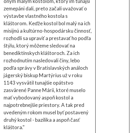
oným malým kostolom, ktorý im tunajší
zemepáni dali, preto začali uvažovať o
výstavbe vlastného kostola s
kláštorom. Keďže kostol bol malý na ich
misijnú a kultúrno-hospodársku činnosť,
rozhodli sa upraviť a prestavať ho podľa
štýlu, ktorý môžeme sledovať na
benediktínskych kláštoroch. Za ich
rozhodnutím nasledovali činy, lebo
podľa správy v Bratislavských análoch
jágerský biskup Martýrius už v roku
1143 vysvätil tunajšie opátstvo
zasvärené Panne Márii, ktoré muselo
mať vybodovaný aspoň kostol a
najpotrebnejšie priestory. A tak pred
uvedeným rokom musel byť postavený
druhý kostol - bazilika a aspoň časť
kláštora."