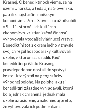
Krásnej. O benediktínoch vieme, že na
území Uhorska, a teda aj na Slovensku,
patrili k najstarším mníšskym
komunitám a že na Slovensku už pôsobili
v 9. - 11. storočí. Ich kultúrno-
ekonomicko-kristianizačná činnosť
vyhovovala vtedajšej vládnucej vrstve.
Benediktíni totiž okrem iného v zmysle
svojich regúl hospodársky kultivovali
okolie, v ktorom sa usadili. Keď
benediktíni prišli do Krásnej,
pravdepodobne dostali do správy i
kostol, ktorý stál na geograficky
výhodnej polohe. Na polohe, akú si
benediktíni zásadne vyhľadávali, ktorá
bola jednak chránená, jednak mala
okolie už osídlené, a nakoniec aj preto,
že vyhovovala ich podmienkam.