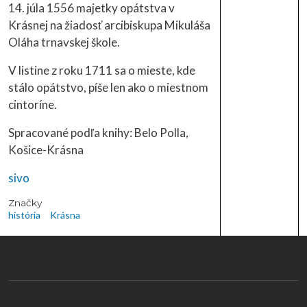
14. júla 1556 majetky opátstva v
Krásnej na žiadosť arcibiskupa Mikuláša
Oláha trnavskej škole.
V listine z roku 1711 sa o mieste, kde
stálo opátstvo, píše len ako o miestnom
cintoríne.
Spracované podľa knihy: Belo Polla,
Košice-Krásna
sivo
Značky
história
Krásna