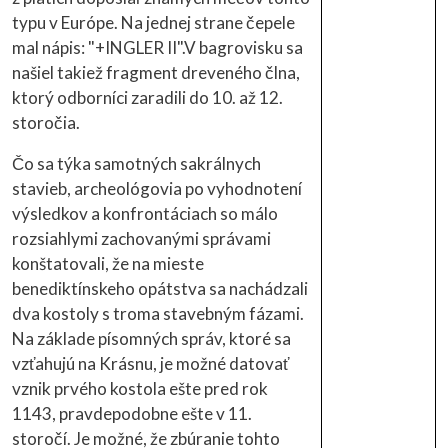
typu v Európe. Na jednej strane čepele
mal nápis: "+INGLER II".V bagrovisku sa
našiel takiež fragment dreveného člna,
ktorý odborníci zaradili do 10. až 12.
storočia.
Čo sa týka samotných sakrálnych
stavieb, archeológovia po vyhodnotení
výsledkov a konfrontáciach so málo
rozsiahlymi zachovanými správami
konštatovali, že na mieste
benediktínskeho opátstva sa nachádzali
dva kostoly s troma stavebným fázami.
Na základe písomných správ, ktoré sa
vzťahujú na Krásnu, je možné datovať
vznik prvého kostola ešte pred rok
1143, pravdepodobne ešte v 11.
storočí. Je možné, že zbúranie tohto