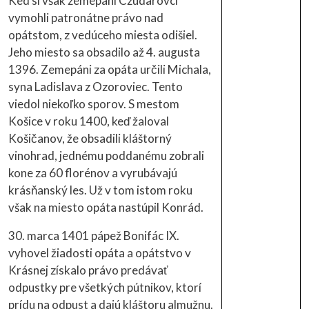
Ked si však zemepáni Czudarovci
vymohli patronátne právo nad
opátstom, z vedúceho miesta odišiel.
Jeho miesto sa obsadilo až 4. augusta
1396. Zemepáni za opáta určili Michala,
syna Ladislava z Ozoroviec. Tento
viedol niekoľko sporov. S mestom
Košice v roku 1400, keď žaloval
Košičanov, že obsadili kláštorný
vinohrad, jednému poddanému zobrali
kone za 60 florénov a vyrubávajú
krásňanský les. Už v tom istom roku
však na miesto opáta nastúpil Konrád.
30. marca 1401 pápež Bonifác IX.
vyhovel žiadosti opáta a opátstvo v
Krásnej získalo právo predávať
odpustky pre všetkých pútnikov, ktorí
prídu na odpust a dajú kláštoru almužnu.