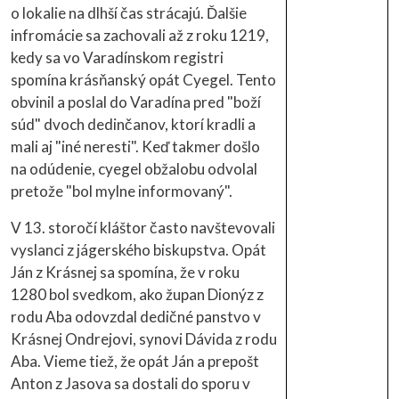
o lokalie na dlhší čas strácajú. Ďalšie
infromácie sa zachovali až z roku 1219,
kedy sa vo Varadínskom registri
spomína krásňanský opát Cyegel. Tento
obvinil a poslal do Varadína pred "boží
súd" dvoch dedinčanov, ktorí kradli a
mali aj "iné neresti". Keď takmer došlo
na odúdenie, cyegel obžalobu odvolal
pretože "bol mylne informovaný".
V 13. storočí kláštor často navštevovali
vyslanci z jágerského biskupstva. Opát
Ján z Krásnej sa spomína, že v roku
1280 bol svedkom, ako župan Dionýz z
rodu Aba odovzdal dedičné panstvo v
Krásnej Ondrejovi, synovi Dávida z rodu
Aba. Vieme tiež, že opát Ján a prepošt
Anton z Jasova sa dostali do sporu v