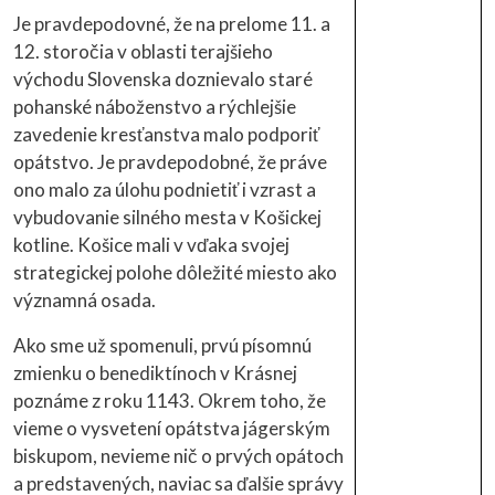
Je pravdepodovné, že na prelome 11. a
12. storočia v oblasti terajšieho
východu Slovenska doznievalo staré
pohanské náboženstvo a rýchlejšie
zavedenie kresťanstva malo podporiť
opátstvo. Je pravdepodobné, že práve
ono malo za úlohu podnietiť i vzrast a
vybudovanie silného mesta v Košickej
kotline. Košice mali v vďaka svojej
strategickej polohe dôležité miesto ako
významná osada.
Ako sme už spomenuli, prvú písomnú
zmienku o benediktínoch v Krásnej
poznáme z roku 1143. Okrem toho, že
vieme o vysvetení opátstva jágerským
biskupom, nevieme nič o prvých opátoch
a predstavených, naviac sa ďalšie správy