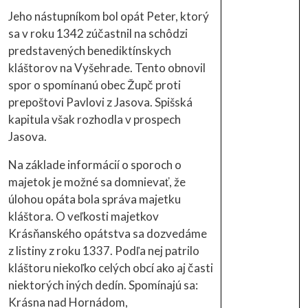
Jeho nástupníkom bol opát Peter, ktorý
sa v roku 1342 zúčastnil na schôdzi
predstavených benediktínskych
kláštorov na Vyšehrade. Tento obnovil
spor o spomínanú obec Župč proti
prepoštovi Pavlovi z Jasova. Spišská
kapitula však rozhodla v prospech
Jasova.
Na základe informácií o sporoch o
majetok je možné sa domnievať, že
úlohou opáta bola správa majetku
kláštora. O veľkosti majetkov
Krásňanského opátstva sa dozvedáme
z listiny z roku 1337. Podľa nej patrilo
kláštoru niekoľko celých obcí ako aj časti
niektorých iných dedín. Spomínajú sa:
Krásna nad Hornádom,