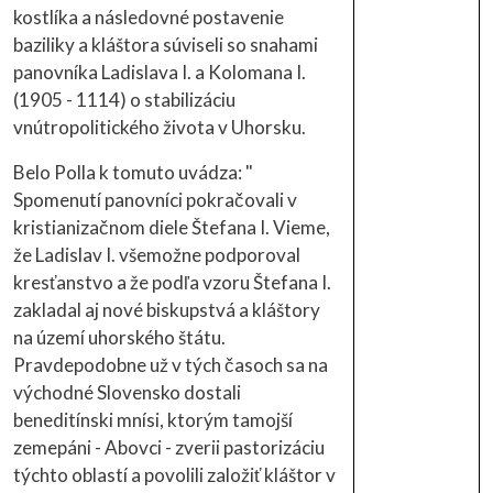
kostlíka a následovné postavenie
baziliky a kláštora súviseli so snahami
panovníka Ladislava I. a Kolomana I.
(1905 - 1114) o stabilizáciu
vnútropolitického života v Uhorsku.
Belo Polla k tomuto uvádza: "
Spomenutí panovníci pokračovali v
kristianizačnom diele Štefana I. Vieme,
že Ladislav I. všemožne podporoval
kresťanstvo a že podľa vzoru Štefana I.
zakladal aj nové biskupstvá a kláštory
na území uhorského štátu.
Pravdepodobne už v tých časoch sa na
východné Slovensko dostali
beneditínski mnísi, ktorým tamojší
zemepáni - Abovci - zverii pastorizáciu
týchto oblastí a povolili založiť kláštor v