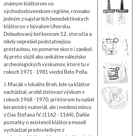
známym kláštorom vo
východoslovenskom regióne, rovnako
jedným z najstarších benedektínskych
kláštorov v bývalom Uhorsku.
Dobudovaný bol koncom 12. storočia a
nikdy neprešiel podstatnejšou
prestavbou, no pomerne skoro i zanikol.
Aj preto slúžil ako unikátne nálezisko
archeologických výskumov, ktoré tu v
rokoch 1971 - 1981 viedol Belo Polla.
J. Macák v lokalite Breh, kde sa kláštor
nachádzal, urobil zisťovací výskum v
rokoch 1968 - 1970, pri ktorom tu našiel
keramický materiál, ale i medenú mincu
z čias Štefana IV. (1162 - 1164). Ďalšie
poznatky o existencii kláštora museli
vychádzať predovšetkým z