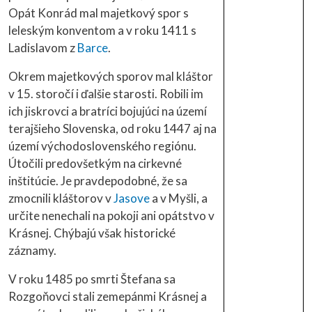
Opát Konrád mal majetkový spor s
leleským konventom a v roku 1411 s
Ladislavom z
Barce
.
Okrem majetkových sporov mal kláštor
v 15. storočí i ďalšie starosti. Robili im
ich jiskrovci a bratríci bojujúci na území
terajšieho Slovenska, od roku 1447 aj na
území východoslovenského regiónu.
Útočili predovšetkým na cirkevné
inštitúcie. Je pravdepodobné, že sa
zmocnili kláštorov v
Jasove
a v Myšli, a
určite nenechali na pokoji ani opátstvo v
Krásnej. Chýbajú však historické
záznamy.
V roku 1485 po smrti Štefana sa
Rozgoňovci stali zemepánmi Krásnej a