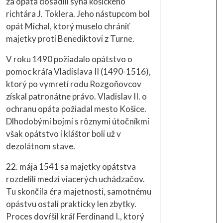
za opáta dosadili syna košického
richtára J. Toklera. Jeho nástupcom bol
opát Michal, ktorý muselo chrániť
majetky proti Benediktovi z Turne.
V roku 1490 požiadalo opátstvo o
pomoc kráľa Vladislava II (1490-1516),
ktorý po vymretí rodu Rozgoňovcov
získal patronátne právo. Vladislav II. o
ochranu opáta požiadal mesto Košice.
Dlhodobými bojmi s rôznymi útočníkmi
však opátstvo i kláštor boli už v
dezolátnom stave.
22. mája 1541 sa majetky opátstva
rozdelili medzi viacerých uchádzačov.
Tu skončila éra majetnosti, samotnému
opástvu ostali prakticky len zbytky.
Proces dovŕšil kráľ Ferdinand I., ktorý