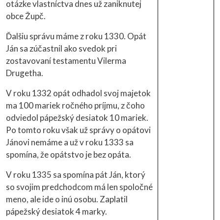
otázke vlastníctva dnes už zaniknutej
obce Župč.
Ďalšiu správu máme z roku 1330. Opát
Ján sa zúčastnil ako svedok pri
zostavovaní testamentu Vilerma
Drugetha.
V roku 1332 opát odhadol svoj majetok
ma 100 mariek ročného príjmu, z čoho
odviedol pápežský desiatok 10 mariek.
Po tomto roku však už správy o opátovi
Jánovi nemáme a už v roku 1333 sa
spomína, že opátstvo je bez opáta.
V roku 1335 sa spomína pát Ján, ktorý
so svojim predchodcom má len spoločné
meno, ale ide o inú osobu. Zaplatil
pápežský desiatok 4 marky.