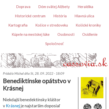
Skočiť na hlavný obsah
Témy
Doprava
Dóm svätej Alžbety
Heraldika
Historické centrum
História
Hlavná ulica
Kartografia
Košice v stredoveku
Košické kroniky
Kúpele na mestskej lúke
Osobnosti
Osídlenie
Spoločnosť
Pridal/a
Michal
dňa
St, 28. 09. 2022 - 18:09
Benediktínske opátstvo v
Krásnej
Niekdajší benedektínsky kláštor
v
Krásnej
je najstarším doposiaľ