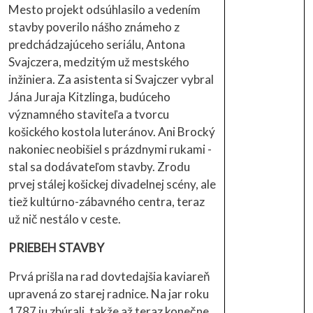
Mesto projekt odsúhlasilo a vedením
stavby poverilo nášho známeho z
predchádzajúceho seriálu, Antona
Svajczera, medzitým už mestského
inžiniera. Za asistenta si Svajczer vybral
Jána Juraja Kitzlinga, budúceho
významného staviteľa a tvorcu
košického kostola luteránov. Ani Brocký
nakoniec neobišiel s prázdnymi rukami -
stal sa dodávateľom stavby. Zrodu
prvej stálej košickej divadelnej scény, ale
tiež kultúrno-zábavného centra, teraz
už nič nestálo v ceste.
PRIEBEH STAVBY
Prvá prišla na rad dovtedajšia kaviareň
upravená zo starej radnice. Na jar roku
1787 ju zbúrali, takže až teraz konečne