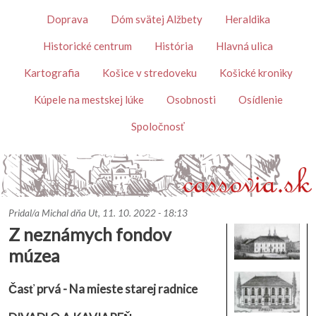
Skočiť na hlavný obsah
Témy
Doprava
Dóm svätej Alžbety
Heraldika
Historické centrum
História
Hlavná ulica
Kartografia
Košice v stredoveku
Košické kroniky
Kúpele na mestskej lúke
Osobnosti
Osídlenie
Spoločnosť
Pridal/a
Michal
dňa
Ut, 11. 10. 2022 - 18:13
Z neznámych fondov
múzea
Časť prvá - Na mieste starej radnice