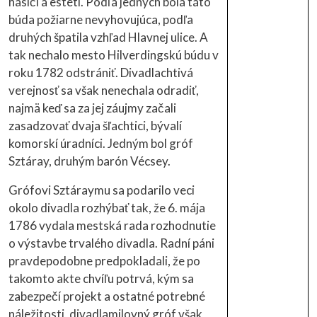
hasiči a estéti. Podľa jedných bola táto
búda požiarne nevyhovujúca, podľa
druhých špatila vzhľad Hlavnej ulice. A
tak nechalo mesto Hilverdingskú búdu v
roku 1782 odstrániť. Divadlachtivá
verejnosť sa však nenechala odradiť,
najmä keď sa za jej záujmy začali
zasadzovať dvaja šľachtici, bývalí
komorskí úradníci. Jedným bol gróf
Sztáray, druhým barón Vécsey.
Grófovi Sztáraymu sa podarilo veci
okolo divadla rozhýbať tak, že 6. mája
1786 vydala mestská rada rozhodnutie
o výstavbe trvalého divadla. Radní páni
pravdepodobne predpokladali, že po
takomto akte chvíľu potrvá, kým sa
zabezpečí projekt a ostatné potrebné
náležitosti, divadlamilovný gróf však