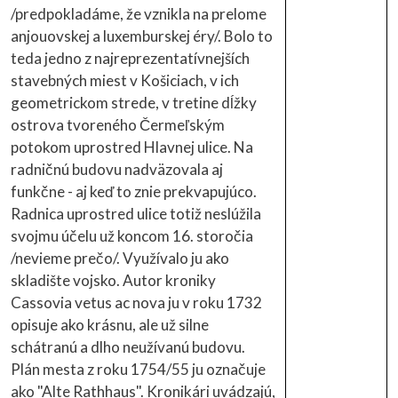
/predpokladáme, že vznikla na prelome
anjouovskej a luxemburskej éry/. Bolo to
teda jedno z najreprezentatívnejších
stavebných miest v Košiciach, v ich
geometrickom strede, v tretine dĺžky
ostrova tvoreného Čermeľským
potokom uprostred Hlavnej ulice. Na
radničnú budovu nadväzovala aj
funkčne - aj keď to znie prekvapujúco.
Radnica uprostred ulice totiž neslúžila
svojmu účelu už koncom 16. storočia
/nevieme prečo/. Využívalo ju ako
skladište vojsko. Autor kroniky
Cassovia vetus ac nova ju v roku 1732
opisuje ako krásnu, ale už silne
schátranú a dlho neužívanú budovu.
Plán mesta z roku 1754/55 ju označuje
ako "Alte Rathhaus". Kronikári uvádzajú,