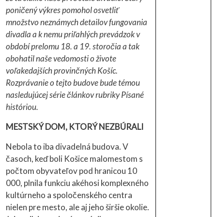
poničený výkres pomohol osvetliť
množstvo neznámych detailov fungovania
divadla a k nemu priľahlých prevádzok v
období prelomu 18. a 19. storočia a tak
obohatil naše vedomosti o živote
voľakedajších provinčných Košíc.
Rozprávanie o tejto budove bude témou
nasledujúcej série článkov rubriky Písané
históriou.
MESTSKÝ DOM, KTORÝ NEZBÚRALI
Nebola to iba divadelná budova. V
časoch, keď boli Košice malomestom s
počtom obyvateľov pod hranicou 10
000, plnila funkciu akéhosi komplexného
kultúrneho a spoločenského centra
nielen pre mesto, ale aj jeho širšie okolie.