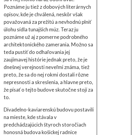
Poznáme ju tiež z dobových literárnych
opisov, kde je chválená, neskôr však
považovaná za prežitú a nevhodnú plniť
úlohu sídla tunajších múz. Teraz ju
poznáme už aj z pomerne podrobného
architektonického zamerania. Možno sa
teda pustiť do odhaľovania jej
zaujímavej histórie jednak preto, že je
dnešnej verejnosti neveľmi známa, tiež
preto, že sa do nej rokmi dostali rôzne
nepresnosti a skreslenia, a hlavne preto,
že písať o tejto budove skutočne stojí za
to.
Divadelno-kaviarenskú budovu postavili
na mieste, kde stávala v
predchádzajúcich štyroch storočiach
honosná budova košickej radnice