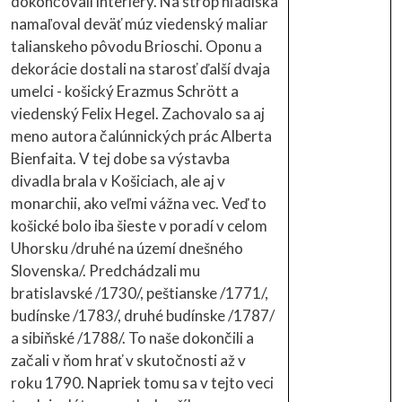
dokončovali interiéry. Na strop hľadiska
namaľoval deväť múz viedenský maliar
talianskeho pôvodu Brioschi. Oponu a
dekorácie dostali na starosť ďalší dvaja
umelci - košický Erazmus Schrött a
viedenský Felix Hegel. Zachovalo sa aj
meno autora čalúnnických prác Alberta
Bienfaita. V tej dobe sa výstavba
divadla brala v Košiciach, ale aj v
monarchii, ako veľmi vážna vec. Veď to
košické bolo iba šieste v poradí v celom
Uhorsku /druhé na území dnešného
Slovenska/. Predchádzali mu
bratislavské /1730/, peštianske /1771/,
budínske /1783/, druhé budínske /1787/
a sibiňské /1788/. To naše dokončili a
začali v ňom hrať v skutočnosti až v
roku 1790. Napriek tomu sa v tejto veci