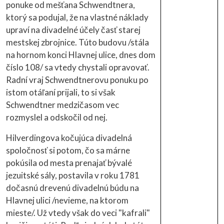
ponuke od mešťana Schwendtnera,
ktorý sa podujal, že na vlastné náklady
upraví na divadelné účely časť starej
mestskej zbrojnice. Túto budovu /stála
na hornom konci Hlavnej ulice, dnes dom
číslo 108/ sa vtedy chystali opravovať.
Radní vraj Schwendtnerovu ponuku po
istom otáľaní prijali, to si však
Schwendtner medzičasom vec
rozmyslel a odskočil od nej.
Hilverdingova kočujúca divadelná
spoločnosť si potom, čo sa márne
pokúsila od mesta prenajať bývalé
jezuitské sály, postavila v roku 1781
dočasnú drevenú divadelnú búdu na
Hlavnej ulici /nevieme, na ktorom
mieste/. Už vtedy však do veci "kafrali"