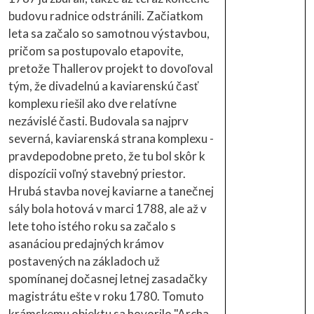
budovu radnice odstránili. Začiatkom
leta sa začalo so samotnou výstavbou,
pričom sa postupovalo etapovite,
pretože Thallerov projekt to dovoľoval
tým, že divadelnú a kaviarenskú časť
komplexu riešil ako dve relatívne
nezávislé časti. Budovala sa najprv
severná, kaviarenská strana komplexu -
pravdepodobne preto, že tu bol skôr k
dispozícii voľný stavebný priestor.
Hrubá stavba novej kaviarne a tanečnej
sály bola hotová v marci 1788, ale až v
lete toho istého roku sa začalo s
asanáciou predajných krámov
postavených na základoch už
spomínanej dočasnej letnej zasadačky
magistrátu ešte v roku 1780. Tomuto
krámskemu objektu sa hovorilo "Archa