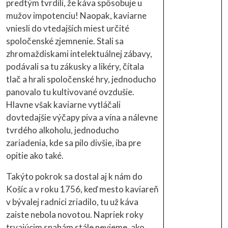
predtým tvrdili, že káva spôsobuje u
mužov impotenciu! Naopak, kaviarne
vniesli do vtedajších miest určité
spoločenské zjemnenie. Stali sa
zhromaždiskami intelektuálnej zábavy,
podávali sa tu zákusky a likéry, čítala
tlač a hrali spoločenské hry, jednoducho
panovalo tu kultivované ovzdušie.
Hlavne však kaviarne vytláčali
dovtedajšie výčapy piva a vína a nálevne
tvrdého alkoholu, jednoducho
zariadenia, kde sa pilo divšie, iba pre
opitie ako také.
Takýto pokrok sa dostal aj k nám do
Košíc a v roku 1756, keď mesto kaviareň
v bývalej radnici zriadilo, tu už káva
zaiste nebola novotou. Napriek roky
trvajúcim snahám stále nevieme, ako