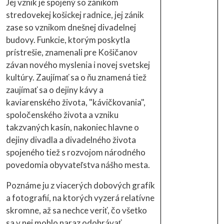
Jej vznik je spojený so zánikom
stredovekej košickej radnice, jej zánik
zase so vznikom dnešnej divadelnej
budovy. Funkcie, ktorým poskytla
prístrešie, znamenali pre Košičanov
závan nového myslenia i novej svetskej
kultúry. Zaujímať sa o ňu znamená tiež
zaujímať sa o dejiny kávy a
kaviarenského života, "kávičkovania",
spoločenského života a vzniku
takzvaných kasín, nakoniec hlavne o
dejiny divadla a divadelného života
spojeného tiež s rozvojom národného
povedomia obyvateľstva nášho mesta.
Poznáme ju z viacerých dobových grafík
a fotografií, na ktorých vyzerá relatívne
skromne, až sa nechce veriť, čo všetko
sa v nej mohlo naraz odohrávať.