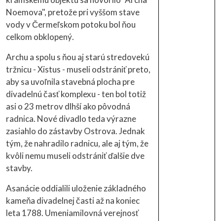
Noemova", pretože pri vyššom stave
vody v Čermeľskom potoku bol ňou
celkom obklopený.
Archu a spolu s ňou aj starú stredovekú
tržnicu - Xistus - museli odstrániť preto,
aby sa uvoľnila stavebná plocha pre
divadelnú časť komplexu - ten bol totiž
asi o 23 metrov dlhší ako pôvodná
radnica. Nové divadlo teda výrazne
zasiahlo do zástavby Ostrova. Jednak
tým, že nahradilo radnicu, ale aj tým, že
kvôli nemu museli odstrániť ďalšie dve
stavby.
Asanácie oddialili uloženie základného
kameňa divadelnej časti až na koniec
leta 1788. Umeniamilovná verejnosť