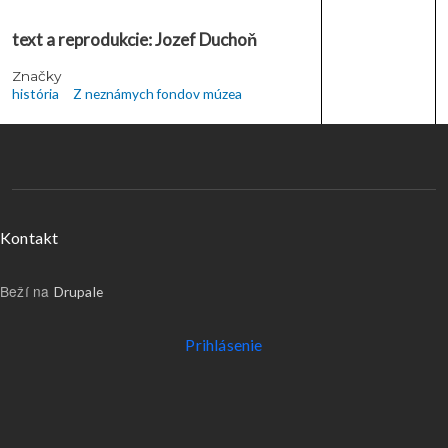
text a reprodukcie: Jozef Duchoň
Značky
história
Z neznámych fondov múzea
Menu v päte
Kontakt
Beží na
Drupale
Používateľské menu
Prihlásenie