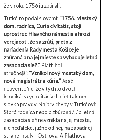
že v roku 1756 ju zbúrali.
Tutkó to podal slovami:
"1756. Mestský
dom, radnica, Curia civitatis, stojí
uprostred Hlavného námestia a hrozí
verejnosti, že sa zrúti, preto z
nariadenia Rady mesta Košice je
zbúraná a na jej mieste sa vybuduje letná
zasadacia sieň."
Plath bol
stručnejší:
"Vznikol nový mestský dom,
nová magistrátna kúria."
Je až
neuveriteľné, že v týchto dvoch
kronikárskych citáciach niet takmer
slovka pravdy. Najprv chyby v Tutkóovi:
Stará radnica nebola zbúraná /!/ a letná
zasadacia sieň nevznikla na jej mieste,
ale neďaleko, južne od nej, na západnej
strane Insuly - Ostrova. A Plathova