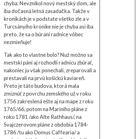
chyba: Nevznikol nový mestský dom, ale
iba dočasná letná zasadačka. Takže v
kronikách je v podstate všetko zle a v
Turcsányiho kronike nie je chyba asi iba
preto, že sa o búraní radnice vôbec
nezmieňuje!
Tak ako to vlastne bolo? Nuž možno sa
mestskí páni aj rozhodli radnicu zbúrať,
nakoniec ju však ponechali, zreparovali a
prestavali na prvú košickú kaviareň.
Preto je táto budova, ktorá mala
zmiznúť z povrchu zemského už v roku
1756 zakreslená ešte aj na mape z roku
1765/66, potom na Mariniho pláne z
roku 1781 /ako Alte Rathhaus/, na
Svajczerovom pláne z obdobia 1784-
1786 /tu ako Domus Caffearia/ a