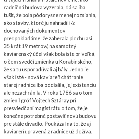
radničná budova vyzerala, dá sa iba
tušiť, že bola pôdorysne menej rozsiahla,
ako stavby, ktoré ju nahradili /z
dochovaných dokumentov
predpokladáme, že zaberala plochu asi
35 krát 19 metrov/, na samotný
kaviarenský účel však bola iste priveľká,
o čom svedčí zmienka u Korabinského,
že sa tu usporadúvali aj bály. Jedno je
však isté - nová kaviareň chátranie
starej radnice iba oddialila, jej existenciu
ale nezachránila. V roku 1786 sa o tom
zmienil gróf Vojtech Sztáray pri
presviedčaní magistrátu o tom, že je
konečne potrebné postaviť novú budovu
pre stále divadlo. Poukázal na to, že aj
kaviareň upravená z radnice už dožíva.