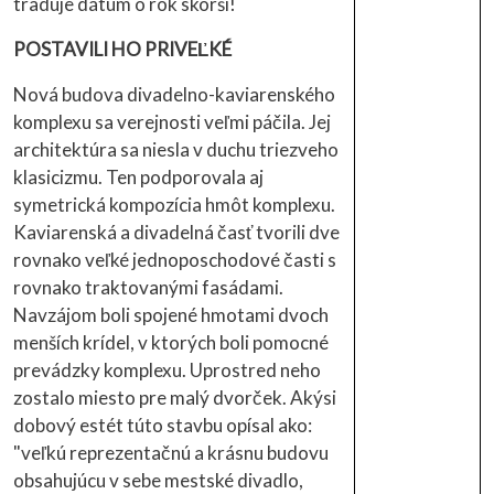
traduje dátum o rok skorší!
POSTAVILI HO PRIVEĽKÉ
Nová budova divadelno-kaviarenského
komplexu sa verejnosti veľmi páčila. Jej
architektúra sa niesla v duchu triezveho
klasicizmu. Ten podporovala aj
symetrická kompozícia hmôt komplexu.
Kaviarenská a divadelná časť tvorili dve
rovnako veľké jednoposchodové časti s
rovnako traktovanými fasádami.
Navzájom boli spojené hmotami dvoch
menších krídel, v ktorých boli pomocné
prevádzky komplexu. Uprostred neho
zostalo miesto pre malý dvorček. Akýsi
dobový estét túto stavbu opísal ako:
"veľkú reprezentačnú a krásnu budovu
obsahujúcu v sebe mestské divadlo,