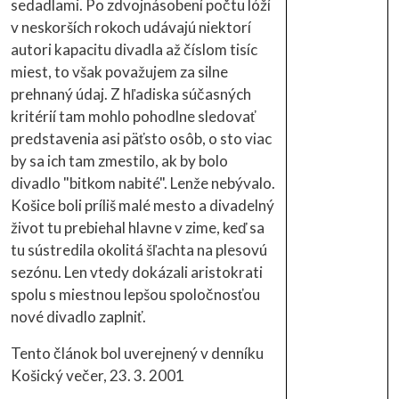
sedadlami. Po zdvojnásobení počtu lóží
v neskorších rokoch udávajú niektorí
autori kapacitu divadla až číslom tisíc
miest, to však považujem za silne
prehnaný údaj. Z hľadiska súčasných
kritérií tam mohlo pohodlne sledovať
predstavenia asi päťsto osôb, o sto viac
by sa ich tam zmestilo, ak by bolo
divadlo "bitkom nabité". Lenže nebývalo.
Košice boli príliš malé mesto a divadelný
život tu prebiehal hlavne v zime, keď sa
tu sústredila okolitá šľachta na plesovú
sezónu. Len vtedy dokázali aristokrati
spolu s miestnou lepšou spoločnosťou
nové divadlo zaplniť.
Tento článok bol uverejnený v denníku
Košický večer, 23. 3. 2001