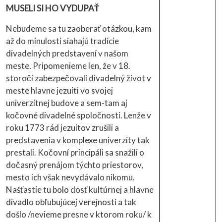
MUSELI SI HO VYDUPAŤ
Nebudeme sa tu zaoberať otázkou, kam
až do minulosti siahajú tradície
divadelných predstavení v našom
meste. Pripomenieme len, že v 18.
storočí zabezpečovali divadelný život v
meste hlavne jezuiti vo svojej
univerzitnej budove a sem-tam aj
kočovné divadelné spoločnosti. Lenže v
roku 1773 rád jezuitov zrušili a
predstavenia v komplexe univerzity tak
prestali. Kočovní principáli sa snažili o
dočasný prenájom týchto priestorov,
mesto ich však nevydávalo nikomu.
Našťastie tu bolo dosť kultúrnej a hlavne
divadlo obľubujúcej verejnosti a tak
došlo /nevieme presne v ktorom roku/ k