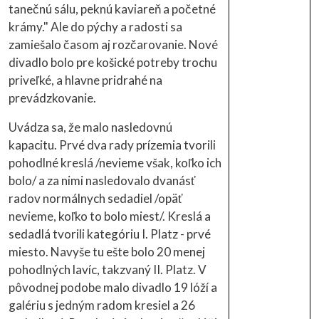
tanečnú sálu, peknú kaviareň a početné
krámy." Ale do pýchy a radosti sa
zamiešalo časom aj rozčarovanie. Nové
divadlo bolo pre košické potreby trochu
priveľké, a hlavne pridrahé na
prevádzkovanie.
Uvádza sa, že malo nasledovnú
kapacitu. Prvé dva rady prízemia tvorili
pohodlné kreslá /nevieme však, koľko ich
bolo/ a za nimi nasledovalo dvanásť
radov normálnych sedadiel /opäť
nevieme, koľko to bolo miest/. Kreslá a
sedadlá tvorili kategóriu I. Platz - prvé
miesto. Navyše tu ešte bolo 20 menej
pohodlných lavíc, takzvaný II. Platz. V
pôvodnej podobe malo divadlo 19 lóží a
galériu s jedným radom kresiel a 26