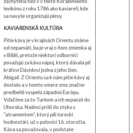
zachytená tiež v v texte Korabinského
lexikónu z roku 1786 ako kaviareň, kde
sa navyše organizujú plesy.
KAVIARENSKÁ KULTÚRA
Pitie kávy je v krajinách Orientu známe
od nepamäti, ba je vraj o ňom zmienka aj
v Biblii, pretože niektorí odborníci
považujú za kávu nápoj, ktorý dávala piť
kráľovi Dávidovi jedna z jeho žien,
Abigail. Z Orientu sa k nám pitie kávy aj
dostalo a v tomto smere sme značne
predbehli vyspelú západnú Európu.
Vďačíme za to Turkom a ich expanzii do
Uhorska. Našinci prišli do styku s
"atramentom", ktorý pili tureckí
hodnostári, už v polovici 16. storočia.
Káva sa považovala, v podstate