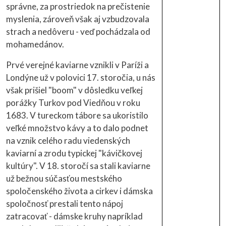
správne, za prostriedok na prečistenie
myslenia, zároveň však aj vzbudzovala
strach a nedôveru - veď pochádzala od
mohamedánov.
Prvé verejné kaviarne vznikli v Paríži a
Londýne už v polovici 17. storočia, u nás
však prišiel "boom" v dôsledku veľkej
porážky Turkov pod Viedňou v roku
1683. V tureckom tábore sa ukoristilo
veľké množstvo kávy a to dalo podnet
na vznik celého radu viedenských
kaviarní a zrodu typickej "kávičkovej
kultúry". V 18. storočí sa stali kaviarne
už bežnou súčasťou mestského
spoločenského života a cirkev i dámska
spoločnosť prestali tento nápoj
zatracovať - dámske kruhy napríklad