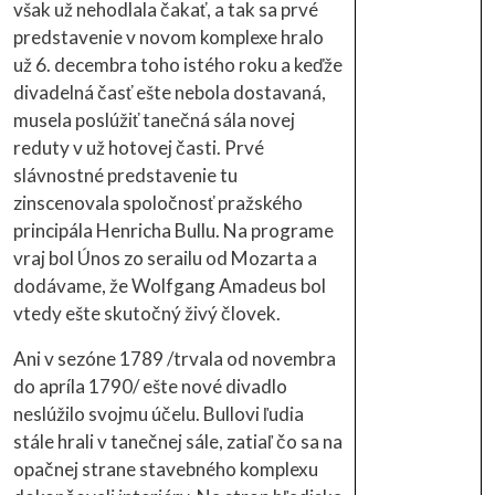
však už nehodlala čakať, a tak sa prvé
predstavenie v novom komplexe hralo
už 6. decembra toho istého roku a keďže
divadelná časť ešte nebola dostavaná,
musela poslúžiť tanečná sála novej
reduty v už hotovej časti. Prvé
slávnostné predstavenie tu
zinscenovala spoločnosť pražského
principála Henricha Bullu. Na programe
vraj bol Únos zo serailu od Mozarta a
dodávame, že Wolfgang Amadeus bol
vtedy ešte skutočný živý človek.
Ani v sezóne 1789 /trvala od novembra
do apríla 1790/ ešte nové divadlo
neslúžilo svojmu účelu. Bullovi ľudia
stále hrali v tanečnej sále, zatiaľ čo sa na
opačnej strane stavebného komplexu