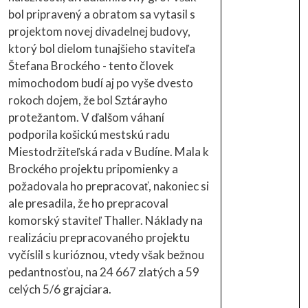
bol pripravený a obratom sa vytasil s
projektom novej divadelnej budovy,
ktorý bol dielom tunajšieho staviteľa
Štefana Brockého - tento človek
mimochodom budí aj po vyše dvesto
rokoch dojem, že bol Sztárayho
protežantom. V ďalšom váhaní
podporila košickú mestskú radu
Miestodržiteľská rada v Budíne. Mala k
Brockého projektu pripomienky a
požadovala ho prepracovať, nakoniec si
ale presadila, že ho prepracoval
komorský staviteľ Thaller. Náklady na
realizáciu prepracovaného projektu
vyčíslil s kurióznou, vtedy však bežnou
pedantnosťou, na 24 667 zlatých a 59
celých 5/6 grajciara.