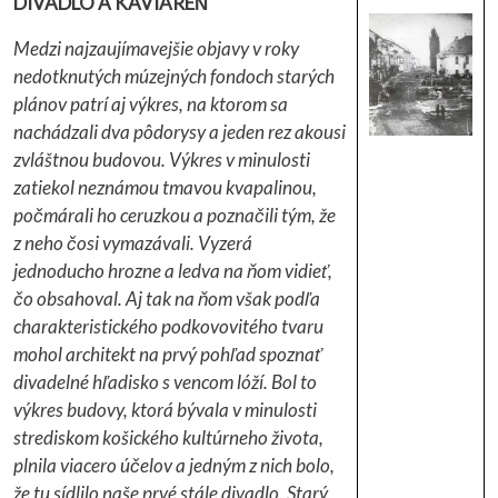
DIVADLO A KAVIAREŇ
Medzi najzaujímavejšie objavy v roky
nedotknutých múzejných fondoch starých
plánov patrí aj výkres, na ktorom sa
nachádzali dva pôdorysy a jeden rez akousi
zvláštnou budovou. Výkres v minulosti
zatiekol neznámou tmavou kvapalinou,
počmárali ho ceruzkou a poznačili tým, že
z neho čosi vymazávali. Vyzerá
jednoducho hrozne a ledva na ňom vidieť,
čo obsahoval. Aj tak na ňom však podľa
charakteristického podkovovitého tvaru
mohol architekt na prvý pohľad spoznať
divadelné hľadisko s vencom lóží. Bol to
výkres budovy, ktorá bývala v minulosti
strediskom košického kultúrneho života,
plnila viacero účelov a jedným z nich bolo,
že tu sídlilo naše prvé stále divadlo. Starý