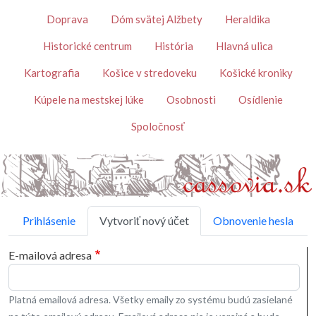
Skočiť na hlavný obsah
Témy
Doprava
Dóm svätej Alžbety
Heraldika
Historické centrum
História
Hlavná ulica
Kartografia
Košice v stredoveku
Košické kroniky
Kúpele na mestskej lúke
Osobnosti
Osídlenie
Spoločnosť
Primárne karty
Prihlásenie
Vytvoriť nový účet
Obnovenie hesla
E-mailová adresa
Platná emailová adresa. Všetky emaily zo systému budú zasielané