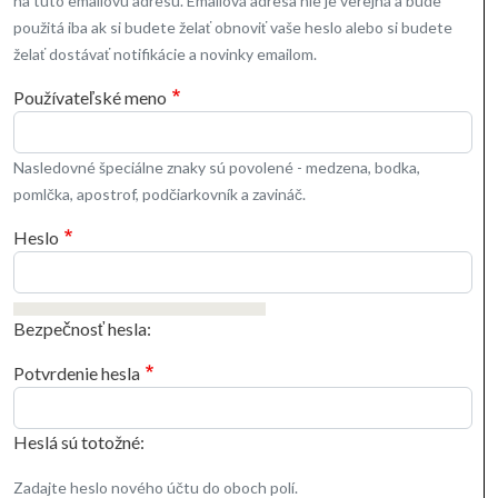
na túto emailovú adresu. Emailová adresa nie je verejná a bude
použitá iba ak si budete želať obnoviť vaše heslo alebo si budete
želať dostávať notifikácie a novinky emailom.
Používateľské meno
Nasledovné špeciálne znaky sú povolené - medzena, bodka,
pomlčka, apostrof, podčiarkovník a zavináč.
Heslo
Bezpečnosť hesla:
Potvrdenie hesla
Heslá sú totožné:
Zadajte heslo nového účtu do oboch polí.