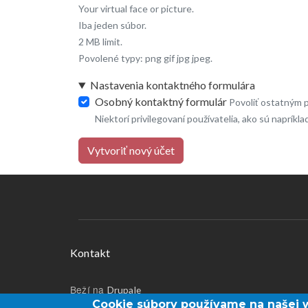
Your virtual face or picture.
Iba jeden súbor.
2 MB limit.
Povolené typy: png gif jpg jpeg.
Nastavenia kontaktného formulára
Osobný kontaktný formulár
Povoliť ostatným 
Niektorí privilegovaní používatelia, ako sú napríkl
Vytvoriť nový účet
Menu v päte
Kontakt
Beží na
Drupale
Cookie súbory používame na našej 