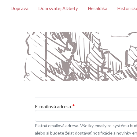
Témy
Doprava
Dóm svätej Alžbety
Heraldika
Historick
Primárne karty
E-mailová adresa
Platná emailová adresa. Všetky emaily zo systému budú
alebo si budete želať dostávať notifikácie a novinky e