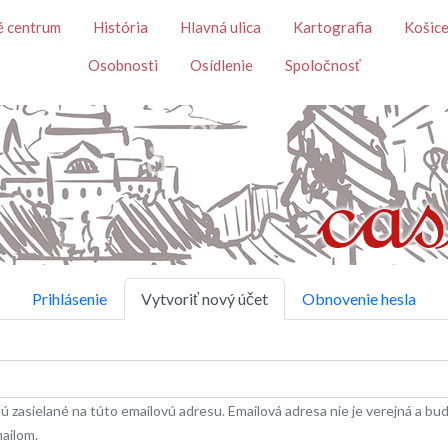
Skočiť na hlavný obsah
é centrum
História
Hlavná ulica
Kartografia
Košice
Osobnosti
Osídlenie
Spoločnosť
Prihlásenie
Vytvoriť nový účet
Obnovenie hesla
 zasielané na túto emailovú adresu. Emailová adresa nie je verejná a bude
mailom.