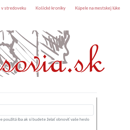
 v stredoveku
Košické kroniky
Kúpele na mestskej lúke
 použitá iba ak si budete želať obnoviť vaše heslo