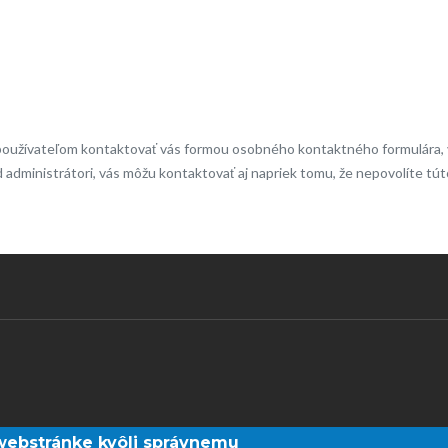
používateľom kontaktovať vás formou osobného kontaktného formulára, v 
ad administrátori, vás môžu kontaktovať aj napriek tomu, že nepovolíte tút
webstránke kvôli správnemu