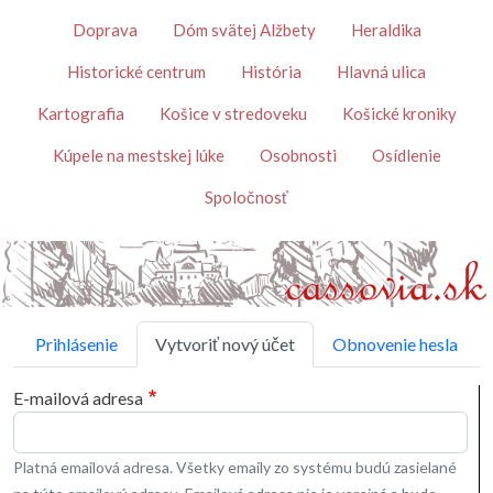
Skočiť na hlavný obsah
Témy
Doprava
Dóm svätej Alžbety
Heraldika
Historické centrum
História
Hlavná ulica
Kartografia
Košice v stredoveku
Košické kroniky
Kúpele na mestskej lúke
Osobnosti
Osídlenie
Spoločnosť
Primárne karty
Prihlásenie
Vytvoriť nový účet
Obnovenie hesla
E-mailová adresa
Platná emailová adresa. Všetky emaily zo systému budú zasielané