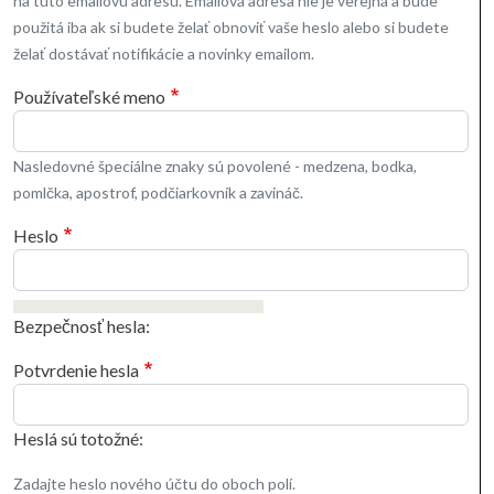
na túto emailovú adresu. Emailová adresa nie je verejná a bude
použitá iba ak si budete želať obnoviť vaše heslo alebo si budete
želať dostávať notifikácie a novinky emailom.
Používateľské meno
Nasledovné špeciálne znaky sú povolené - medzena, bodka,
pomlčka, apostrof, podčiarkovník a zavináč.
Heslo
Bezpečnosť hesla:
Potvrdenie hesla
Heslá sú totožné:
Zadajte heslo nového účtu do oboch polí.