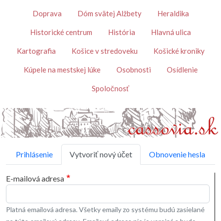
Skočiť na hlavný obsah
Témy
Doprava
Dóm svätej Alžbety
Heraldika
Historické centrum
História
Hlavná ulica
Kartografia
Košice v stredoveku
Košické kroniky
Kúpele na mestskej lúke
Osobnosti
Osídlenie
Spoločnosť
Primárne karty
Prihlásenie
Vytvoriť nový účet
Obnovenie hesla
E-mailová adresa
Platná emailová adresa. Všetky emaily zo systému budú zasielané