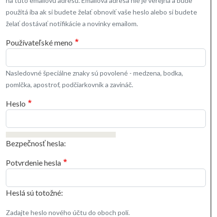
na túto emailovú adresu. Emailová adresa nie je verejná a bude
použitá iba ak si budete želať obnoviť vaše heslo alebo si budete
želať dostávať notifikácie a novinky emailom.
Používateľské meno
Nasledovné špeciálne znaky sú povolené - medzena, bodka,
pomlčka, apostrof, podčiarkovník a zavináč.
Heslo
Bezpečnosť hesla:
Potvrdenie hesla
Heslá sú totožné:
Zadajte heslo nového účtu do oboch polí.