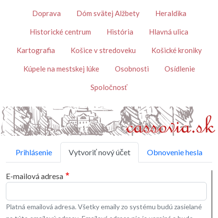
Skočiť na hlavný obsah
Témy
Doprava
Dóm svätej Alžbety
Heraldika
Historické centrum
História
Hlavná ulica
Kartografia
Košice v stredoveku
Košické kroniky
Kúpele na mestskej lúke
Osobnosti
Osídlenie
Spoločnosť
Primárne karty
Prihlásenie
Vytvoriť nový účet
Obnovenie hesla
E-mailová adresa
Platná emailová adresa. Všetky emaily zo systému budú zasielané