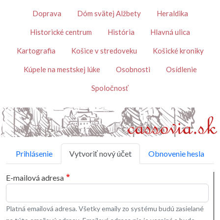
Skočiť na hlavný obsah
Témy
Doprava
Dóm svätej Alžbety
Heraldika
Historické centrum
História
Hlavná ulica
Kartografia
Košice v stredoveku
Košické kroniky
Kúpele na mestskej lúke
Osobnosti
Osídlenie
Spoločnosť
Primárne karty
Prihlásenie
Vytvoriť nový účet
Obnovenie hesla
E-mailová adresa
Platná emailová adresa. Všetky emaily zo systému budú zasielané