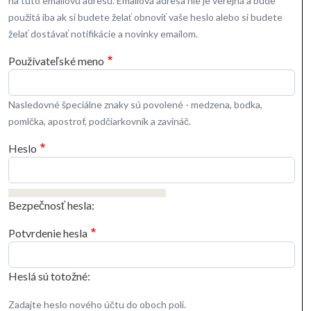
na túto emailovú adresu. Emailová adresa nie je verejná a bude
použitá iba ak si budete želať obnoviť vaše heslo alebo si budete
želať dostávať notifikácie a novinky emailom.
Používateľské meno
Nasledovné špeciálne znaky sú povolené - medzena, bodka,
pomlčka, apostrof, podčiarkovník a zavináč.
Heslo
Bezpečnosť hesla:
Potvrdenie hesla
Heslá sú totožné:
Zadajte heslo nového účtu do oboch polí.