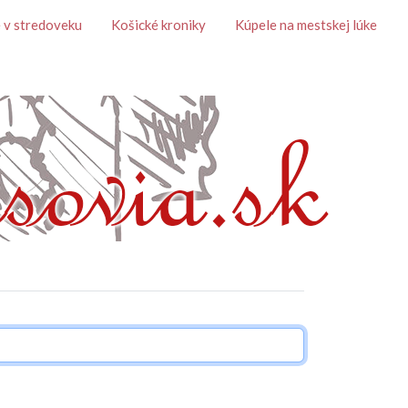
 v stredoveku
Košické kroniky
Kúpele na mestskej lúke