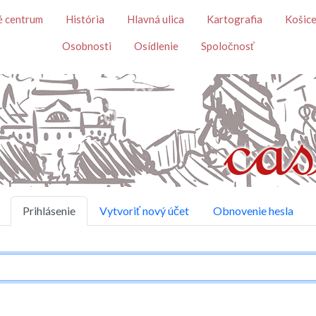
Skočiť na hlavný obsah
é centrum
História
Hlavná ulica
Kartografia
Košice
Osobnosti
Osídlenie
Spoločnosť
Prihlásenie
Vytvoriť nový účet
Obnovenie hesla