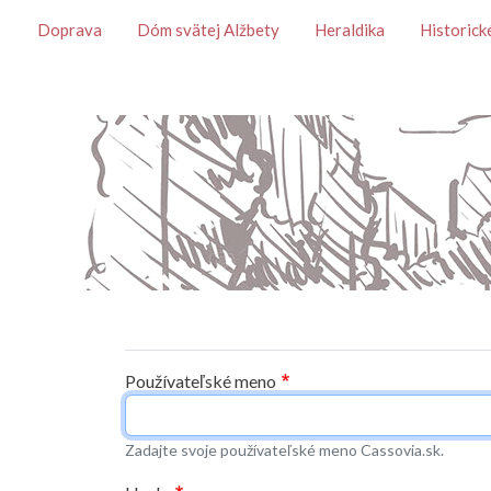
Témy
Doprava
Dóm svätej Alžbety
Heraldika
Historick
Primárne karty
Používateľské meno
Zadajte svoje používateľské meno Cassovia.sk.