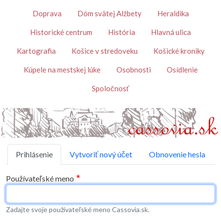
Skočiť na hlavný obsah
Témy
Doprava
Dóm svätej Alžbety
Heraldika
Historické centrum
História
Hlavná ulica
Kartografia
Košice v stredoveku
Košické kroniky
Kúpele na mestskej lúke
Osobnosti
Osídlenie
Spoločnosť
Primárne karty
Prihlásenie
Vytvoriť nový účet
Obnovenie hesla
Používateľské meno
Zadajte svoje používateľské meno Cassovia.sk.