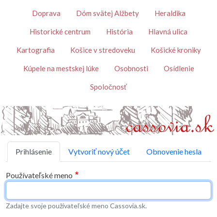
Skočiť na hlavný obsah
Témy
Doprava
Dóm svätej Alžbety
Heraldika
Historické centrum
História
Hlavná ulica
Kartografia
Košice v stredoveku
Košické kroniky
Kúpele na mestskej lúke
Osobnosti
Osídlenie
Spoločnosť
Primárne karty
Prihlásenie
Vytvoriť nový účet
Obnovenie hesla
Používateľské meno
Zadajte svoje používateľské meno Cassovia.sk.