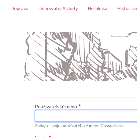
Témy
Doprava
Dóm svätej Alžbety
Heraldika
Historick
Primárne karty
Používateľské meno
Zadajte svoje používateľské meno Cassovia.sk.