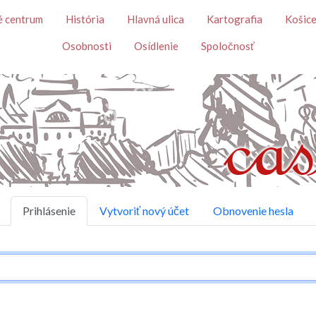
Skočiť na hlavný obsah
é centrum
História
Hlavná ulica
Kartografia
Košice
Osobnosti
Osídlenie
Spoločnosť
Prihlásenie
Vytvoriť nový účet
Obnovenie hesla