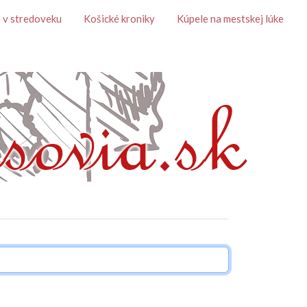
 v stredoveku
Košické kroniky
Kúpele na mestskej lúke