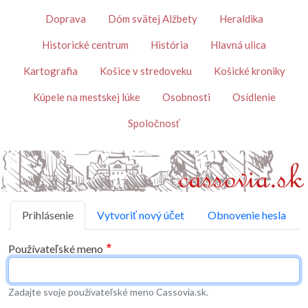
Skočiť na hlavný obsah
Témy
Doprava
Dóm svätej Alžbety
Heraldika
Historické centrum
História
Hlavná ulica
Kartografia
Košice v stredoveku
Košické kroniky
Kúpele na mestskej lúke
Osobnosti
Osídlenie
Spoločnosť
Primárne karty
Prihlásenie
Vytvoriť nový účet
Obnovenie hesla
Používateľské meno
Zadajte svoje používateľské meno Cassovia.sk.