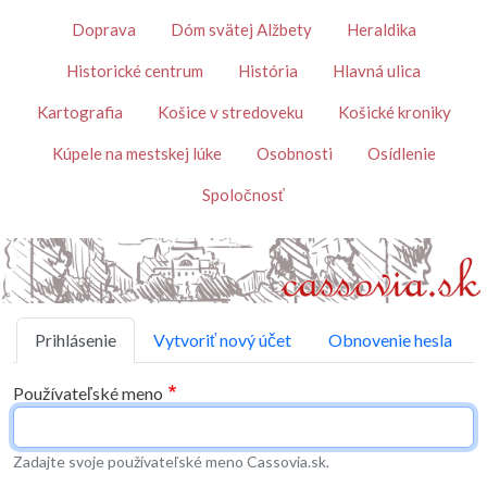
Skočiť na hlavný obsah
Témy
Doprava
Dóm svätej Alžbety
Heraldika
Historické centrum
História
Hlavná ulica
Kartografia
Košice v stredoveku
Košické kroniky
Kúpele na mestskej lúke
Osobnosti
Osídlenie
Spoločnosť
Primárne karty
Prihlásenie
Vytvoriť nový účet
Obnovenie hesla
Používateľské meno
Zadajte svoje používateľské meno Cassovia.sk.