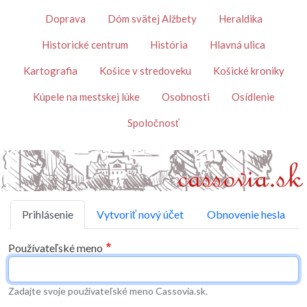
Skočiť na hlavný obsah
Témy
Doprava
Dóm svätej Alžbety
Heraldika
Historické centrum
História
Hlavná ulica
Kartografia
Košice v stredoveku
Košické kroniky
Kúpele na mestskej lúke
Osobnosti
Osídlenie
Spoločnosť
Primárne karty
Prihlásenie
Vytvoriť nový účet
Obnovenie hesla
Používateľské meno
Zadajte svoje používateľské meno Cassovia.sk.