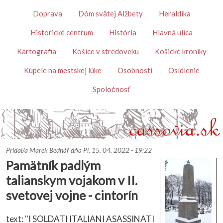
Skočiť na hlavný obsah
Témy
Doprava
Dóm svätej Alžbety
Heraldika
Historické centrum
História
Hlavná ulica
Kartografia
Košice v stredoveku
Košické kroniky
Kúpele na mestskej lúke
Osobnosti
Osídlenie
Spoločnosť
Pridal/a
Marek Bednář
dňa
Pi, 15. 04. 2022 - 19:22
Pamätník padlým
talianskym vojakom v II.
svetovej vojne - cintorín
text: "I SOLDATI ITALIANI ASASSINATI