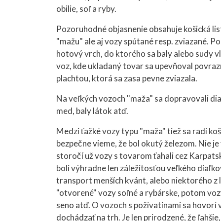
obilie, soľ a ryby.
Pozoruhodné objasnenie obsahuje košická lis
"mažu" ale aj vozy spútané resp. zviazané. Po
hotový vrch, do ktorého sa baly alebo sudy vl
voz, kde ukladaný tovar sa upevňoval povraz
plachtou, ktorá sa zasa pevne zviazala.
Na veľkých vozoch "maža" sa dopravovali diaľ
med, baly látok atď.
Medzi ťažké vozy typu "maža" tiež sa radí ko
bezpečne vieme, že bol okutý železom. Nie je 
storočí už vozy s tovarom ťahali cez Karpatsk
boli výhradne len záležitosťou veľkého diaľko
transport menších kvánt, alebo niektorého z 
"otvorené" vozy soľné a rybárske, potom vozy 
seno atď. O vozoch s požívatinami sa hovorí v
dochádzať na trh. Je len prirodzené, že ľahšie