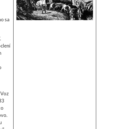
ho sa
.
clení
m
o
. Voz
33
čo
ovo.
u