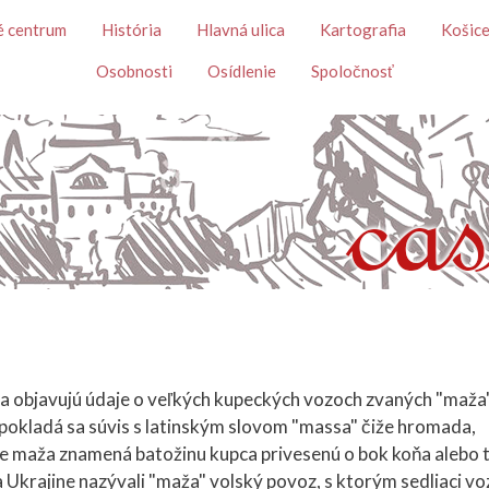
Skočiť na hlavný obsah
é centrum
História
Hlavná ulica
Kartografia
Košice
Osobnosti
Osídlenie
Spoločnosť
sa objavujú údaje o veľkých kupeckých vozoch zvaných "maža"
pokladá sa súvis s latinským slovom "massa" čiže hromada,
de maža znamená batožinu kupca privesenú o bok koňa alebo 
a Ukrajine nazývali "maža" volský povoz, s ktorým sedliaci voz