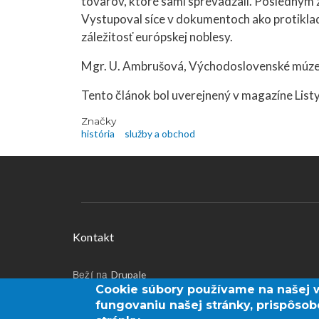
tovarov, ktoré sami sprevádzali. Posledným
Vystupoval síce v dokumentoch ako protiklad
záležitosť európskej noblesy.
Mgr. U. Ambrušová, Východoslovenské múz
Tento článok bol uverejnený v magazíne Listy
Značky
história
služby a obchod
Menu v päte
Kontakt
Beží na
Drupale
Cookie súbory používame na našej 
Používateľské menu
fungovaniu našej stránky, prispôsob