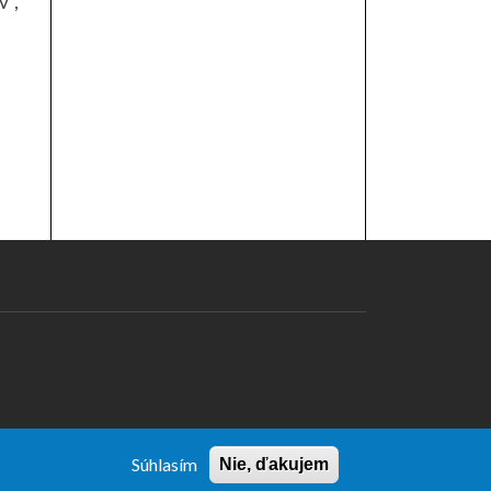
v",
Súhlasím
Nie, ďakujem