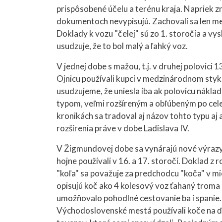
prispôsobené účelu a terénu kraja. Napriek z
dokumentoch nevypisujú. Zachovali sa len men
Doklady k vozu "čelej" sú zo 1. storočia a vys
usudzuje, že to bol malý a ľahký voz.
V jednej dobe s mažou, t.j. v druhej polovici 1
Ojnicu používali kupci v medzinárodnom sty
usudzujeme, že uniesla iba ak polovicu nákladu
typom, veľmi rozšíreným a obľúbeným po celej 
kronikách sa tradoval aj názov tohto typu aj a
rozšírenia práve v dobe Ladislava IV.
V Žigmundovej dobe sa vynárajú nové výrazy n
hojne používali v 16. a 17. storočí. Doklad z 
"koľa" sa považuje za predchodcu "koča" v m
opisujú koč ako 4 kolesový voz ťahaný troma
umožňovalo pohodlné cestovanie ba i spanie.
Východoslovenské mestá používali koče na ďa