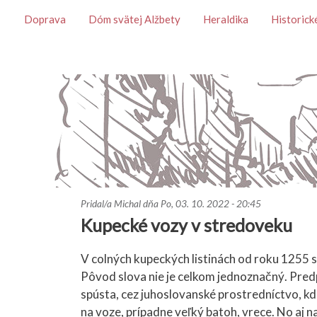
Témy
Doprava
Dóm svätej Alžbety
Heraldika
Historick
Pridal/a
Michal
dňa
Po, 03. 10. 2022 - 20:45
Kupecké vozy v stredoveku
V colných kupeckých listinách od roku 1255 
Pôvod slova nie je celkom jednoznačný. Pred
spústa, cez juhoslovanské prostredníctvo, k
na voze, prípadne veľký batoh, vrece. No aj n