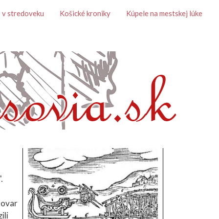
 v stredoveku
Košické kroniky
Kúpele na mestskej lúke
.
tovar
ili