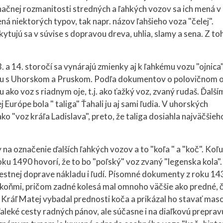
načnej rozmanitosti stredných a ľahkých vozov sa ich mená v
á niektorých typov, tak napr. názov ľahšieho voza "čelej".
kytujú sa v súvise s dopravou dreva, uhlia, slamy a sena. Z to
3. a 14. storočí sa vynárajú zmienky aj k ľahkému vozu "ojnica"
ku s Uhorskom a Pruskom. Podľa dokumentov o polovičnom o
 ako voz s riadnym oje, t.j. ako ťažký voz, zvaný rudaš. Ďalší
Európe bola " taliga" Ťahali ju aj sami ľudia. V uhorských
ko "voz kráľa Ladislava", preto, že taliga dosiahla najväčšieh
a označenie ďalších ľahkých vozov a to "koľa " a "koč". Koľu
roku 1490 hovorí, že to bo "poľský" voz zvaný "legenska kola"
iestnej doprave nákladu i ľudí. Písomné dokumenty z roku 14
 koňmi, pričom zadné kolesá mal omnoho väčšie ako predné, 
 Kráľ Matej vybadal prednosti koča a prikázal ho stavať mas
leké cesty radných pánov, ale súčasne i na diaľkovú preprav