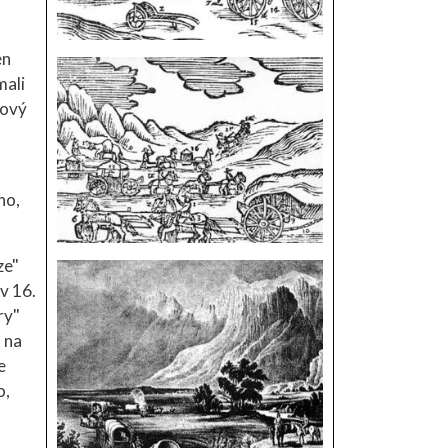
en
mali
kový
no,
ze"
v 16.
ry"
 na
e
o,