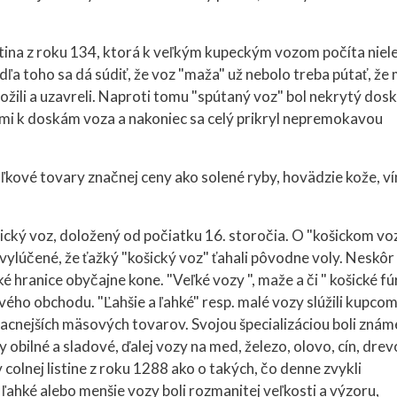
tina z roku 134, ktorá k veľkým kupeckým vozom počíta niel
dľa toho sa dá súdiť, že voz "maža" už nebolo treba pútať, že 
ožili a uzavreli. Naproti tomu "spútaný voz" bol nekrytý dos
mi k doskám voza a nakoniec sa celý prikryl nepremokavou
kové tovary značnej ceny ako solené ryby, hovädzie kože, ví
šický voz, doložený od počiatku 16. storočia. O "košickom vo
vylúčené, že ťažký "košický voz" ťahali pôvodne voly. Neskôr 
é hranice obyčajne kone. "Veľké vozy ", maže a či " košické fú
vého obchodu. "Ľahšie a ľahké" resp. malé vozy slúžili kupcom
lacnejších mäsových tovarov. Svojou špecializáciou boli znám
obilné a sladové, ďalej vozy na med, železo, olovo, cín, drev
 colnej listine z roku 1288 ako o takých, čo denne zvykli
, ľahké alebo menšie vozy boli rozmanitej veľkosti a výzoru,