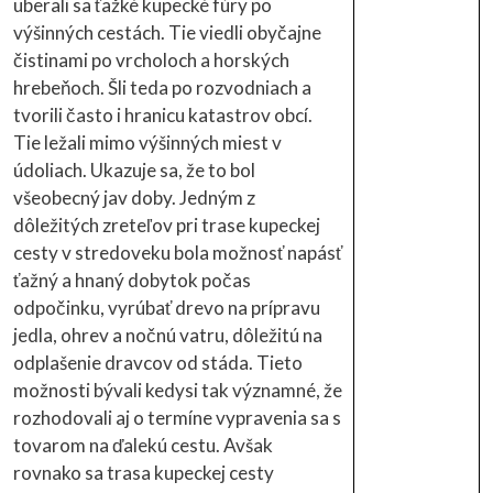
uberali sa ťažké kupecké fúry po
výšinných cestách. Tie viedli obyčajne
čistinami po vrcholoch a horských
hrebeňoch. Šli teda po rozvodniach a
tvorili často i hranicu katastrov obcí.
Tie ležali mimo výšinných miest v
údoliach. Ukazuje sa, že to bol
všeobecný jav doby. Jedným z
dôležitých zreteľov pri trase kupeckej
cesty v stredoveku bola možnosť napásť
ťažný a hnaný dobytok počas
odpočinku, vyrúbať drevo na prípravu
jedla, ohrev a nočnú vatru, dôležitú na
odplašenie dravcov od stáda. Tieto
možnosti bývali kedysi tak významné, že
rozhodovali aj o termíne vypravenia sa s
tovarom na ďalekú cestu. Avšak
rovnako sa trasa kupeckej cesty