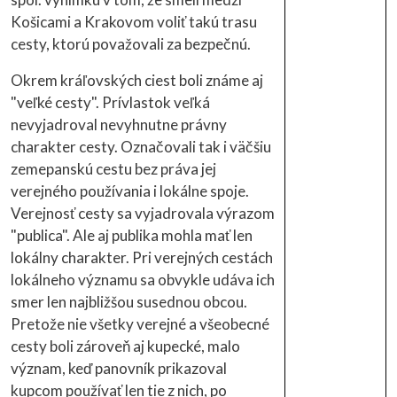
Košicami a Krakovom voliť takú trasu
cesty, ktorú považovali za bezpečnú.
Okrem kráľovských ciest boli známe aj
"veľké cesty". Prívlastok veľká
nevyjadroval nevyhnutne právny
charakter cesty. Označovali tak i väčšiu
zemepanskú cestu bez práva jej
verejného používania i lokálne spoje.
Verejnosť cesty sa vyjadrovala výrazom
"publica". Ale aj publika mohla mať len
lokálny charakter. Pri verejných cestách
lokálneho významu sa obvykle udáva ich
smer len najbližšou susednou obcou.
Pretože nie všetky verejné a všeobecné
cesty boli zároveň aj kupecké, malo
význam, keď panovník prikazoval
kupcom používať len tie z nich, po