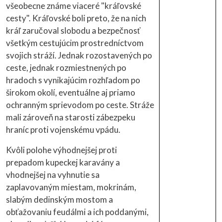
všeobecne známe viaceré "kráľovské
cesty". Kráľovské boli preto, že na nich
kráľ zaručoval slobodu a bezpečnosť
všetkým cestujúcim prostredníctvom
svojich stráží. Jednak rozostavených po
ceste, jednak rozmiestnených po
hradoch s vynikajúcim rozhľadom po
širokom okolí, eventuálne aj priamo
ochranným sprievodom po ceste. Stráže
mali zároveň na starosti zábezpeku
hraníc proti vojenskému vpádu.
Kvôli polohe výhodnejšej proti
prepadom kupeckej karavány a
vhodnejšej na vyhnutie sa
zaplavovaným miestam, mokrinám,
slabým dedinským mostom a
obťažovaniu feudálmi a ich poddanými,