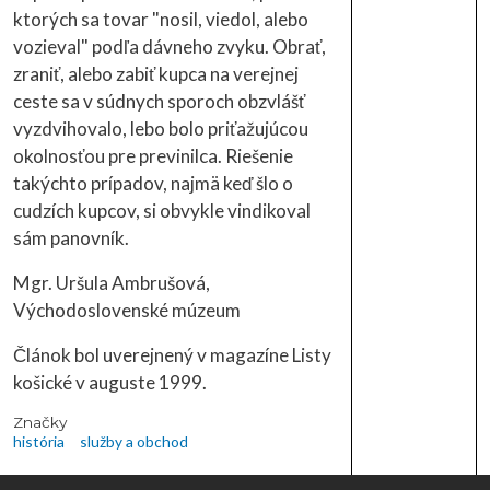
ktorých sa tovar "nosil, viedol, alebo
vozieval" podľa dávneho zvyku. Obrať,
zraniť, alebo zabiť kupca na verejnej
ceste sa v súdnych sporoch obzvlášť
vyzdvihovalo, lebo bolo priťažujúcou
okolnosťou pre previnilca. Riešenie
takýchto prípadov, najmä keď šlo o
cudzích kupcov, si obvykle vindikoval
sám panovník.
Mgr. Uršula Ambrušová,
Východoslovenské múzeum
Článok bol uverejnený v magazíne Listy
košické v auguste 1999.
Značky
história
služby a obchod