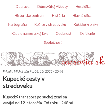
Skočiť na hlavný obsah
Témy
Doprava
Dóm svätej Alžbety
Heraldika
Historické centrum
História
Hlavná ulica
Kartografia
Košice v stredoveku
Košické kroniky
Kúpele na mestskej lúke
Osobnosti
Osídlenie
Spoločnosť
Pridal/a
Michal
dňa
Po, 03. 10. 2022 - 20:44
Kupecké cesty v
stredoveku
Kupecký transport po suchej zemi sa
vyvíjal od 12. storočia. Od roku 1248 sú