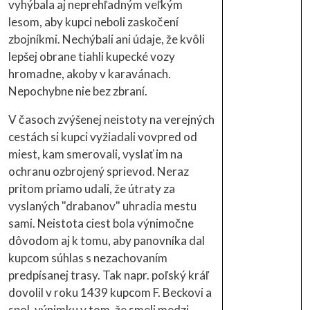
vyhýbala aj neprehľadným veľkým
lesom, aby kupci neboli zaskočení
zbojníkmi. Nechýbali ani údaje, že kvôli
lepšej obrane tiahli kupecké vozy
hromadne, akoby v karavánach.
Nepochybne nie bez zbraní.
V časoch zvýšenej neistoty na verejných
cestách si kupci vyžiadali vovpred od
miest, kam smerovali, vyslať im na
ochranu ozbrojený sprievod. Neraz
pritom priamo udali, že útraty za
vyslaných "drabanov" uhradia mestu
sami. Neistota ciest bola výnimočne
dôvodom aj k tomu, aby panovníka dal
kupcom súhlas s nezachovaním
predpísanej trasy. Tak napr. poľský kráľ
dovolil v roku 1439 kupcom F. Beckovi a
spol. výnimku v tom, že smeli medzi