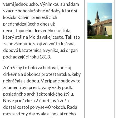
veľmi jednoducho. Výnimkou sú hádam
vzácne bohoslužobné nádoby, ktoré si
košickí Kalvíni preniesli z ich
predchádzajúceho dnes už
neexistujúceho dreveného kostola,
ktorý stál na Moldavskej ceste. Takisto
za povšimnutie stojí vo vnútri krásna
dobová kazateľnica a vynikajúci organ
pochádzajúci roku 1813.
A čože by to bolo za budovu, hoc aj
cirkevná a dokonca protestantská, keby
nekráčala s dobou. V prípade budovy to
znamená byť prestavaný vždy podľa
posledného architektonického štýlu.
Nové priečelie a 27 metrovú vežu
dostal kostol po vyše 40 rokoch. Rada
mesta vtedy darovala aj pozláteného