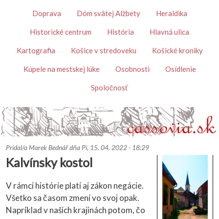
Skočiť na hlavný obsah
Témy
Doprava
Dóm svätej Alžbety
Heraldika
Historické centrum
História
Hlavná ulica
Kartografia
Košice v stredoveku
Košické kroniky
Kúpele na mestskej lúke
Osobnosti
Osídlenie
Spoločnosť
Pridal/a
Marek Bednář
dňa
Pi, 15. 04. 2022 - 18:29
Kalvínsky kostol
V rámci histórie platí aj zákon negácie.
Všetko sa časom zmení vo svoj opak.
Napríklad v našich krajinách potom, čo