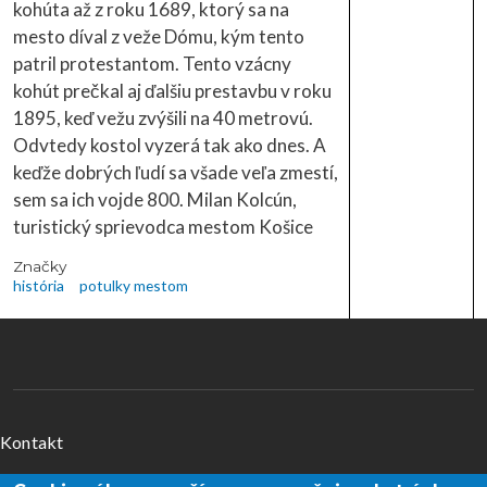
kohúta až z roku 1689, ktorý sa na
mesto díval z veže Dómu, kým tento
patril protestantom. Tento vzácny
kohút prečkal aj ďalšiu prestavbu v roku
1895, keď vežu zvýšili na 40 metrovú.
Odvtedy kostol vyzerá tak ako dnes. A
keďže dobrých ľudí sa všade veľa zmestí,
sem sa ich vojde 800. Milan Kolcún,
turistický sprievodca mestom Košice
Značky
história
potulky mestom
Menu v päte
Kontakt