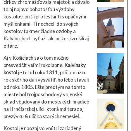
cirkev zhromažďovala majetok a dávalo
to aj najavo bohatosťou výzdoby
kostolov, prišli protestanti s opačnými
myšlienkami. Tí nechceli do svojich
kostolov takmer žiadne ozdoby a
Kalvíni chceli byť až tak iní, že si zrušili aj
oltáre.
Aj v Košiciach sa o tom možno
presvedčiť veľmi rukolapne.
Kalvínsky
kostol
je tu od roku 1811, pričom už o
rok skôr ho dali vysvätiť, ho lebo stavali
od roku 1805. Ešte predtým na tomto
mieste bol trojposchodový vojenský
sklad vbudovaný do mestských hradieb
na Hrnčiarskej ulici, ktorá má teraz aj
prezývku & ulička starých remesiel.
Kostol je naozaj vo vnútri zariadený