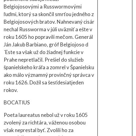
Belgiojosovými a Russwormovými
ľuďmi, ktorý sa skončil smrťou jedného z
Belgiojosových bratov. Nahnevaný cisár
nechal Russworma v júli uväzniť a ešte v
roku 1605 ho popravili mečom. Generál
Ján Jakub Barbiano, gróf Belgiojoso d
´Este sa však už do žiadnej funkcie v
Prahe nepretlačil. Prešiel do služieb
španielskeho kráľa a zomrel v Španielsku
ako málo významný provinčný správca v
roku 1626. Dožil sa šesťdesiatjeden
rokov.
BOCATIUS
Poeta laureatus nebol už v roku 1605
zvolený za richtára, váženou osobou
však neprestal byť. Zvolili ho za