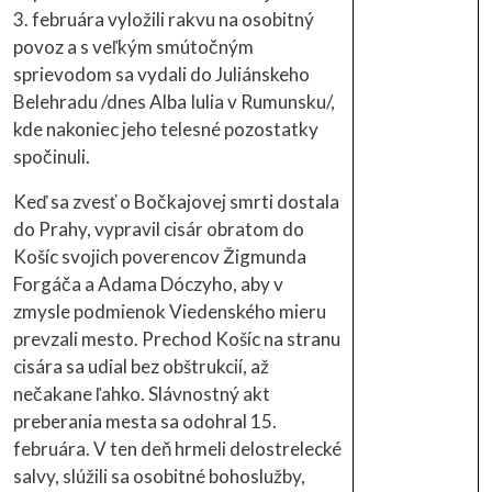
3. februára vyložili rakvu na osobitný
povoz a s veľkým smútočným
sprievodom sa vydali do Juliánskeho
Belehradu /dnes Alba Iulia v Rumunsku/,
kde nakoniec jeho telesné pozostatky
spočinuli.
Keď sa zvesť o Bočkajovej smrti dostala
do Prahy, vypravil cisár obratom do
Košíc svojich poverencov Žigmunda
Forgáča a Adama Dóczyho, aby v
zmysle podmienok Viedenského mieru
prevzali mesto. Prechod Košíc na stranu
cisára sa udial bez obštrukcií, až
nečakane ľahko. Slávnostný akt
preberania mesta sa odohral 15.
februára. V ten deň hrmeli delostrelecké
salvy, slúžili sa osobitné bohoslužby,