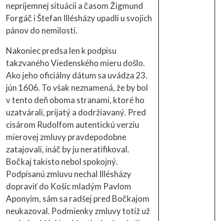
nepríjemnej situácii a časom Žigmund
Forgáč i Štefan Illésházy upadli u svojich
pánov do nemilosti.
Nakoniec predsa len k podpisu
takzvaného Viedenského mieru došlo.
Ako jeho oficiálny dátum sa uvádza 23.
jún 1606. To však neznamená, že by bol
v tento deň oboma stranami, ktoré ho
uzatvárali, prijatý a dodržiavaný. Pred
cisárom Rudolfom autentickú verziu
mierovej zmluvy pravdepodobne
zatajovali, ináč by ju neratifikoval.
Bočkaj takisto nebol spokojný.
Podpísanú zmluvu nechal Illésházy
dopraviť do Košíc mladým Pavlom
Aponyim, sám sa radšej pred Bočkajom
neukazoval. Podmienky zmluvy totiž už