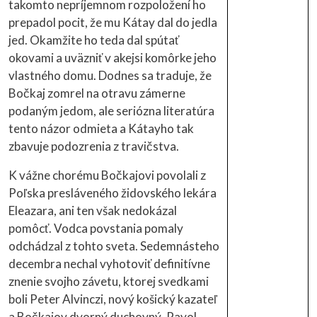
takomto nepríjemnom rozpoložení ho
prepadol pocit, že mu Kátay dal do jedla
jed. Okamžite ho teda dal spútať
okovami a uväzniť v akejsi komôrke jeho
vlastného domu. Dodnes sa traduje, že
Bočkaj zomrel na otravu zámerne
podaným jedom, ale seriózna literatúra
tento názor odmieta a Kátayho tak
zbavuje podozrenia z travičstva.
K vážne chorému Bočkajovi povolali z
Poľska presláveného židovského lekára
Eleazara, ani ten však nedokázal
pomôcť. Vodca povstania pomaly
odchádzal z tohto sveta. Sedemnásteho
decembra nechal vyhotoviť definitívne
znenie svojho závetu, ktorej svedkami
boli Peter Alvinczi, nový košický kazateľ
a Bočkajov dvorný duchovný, Pavol