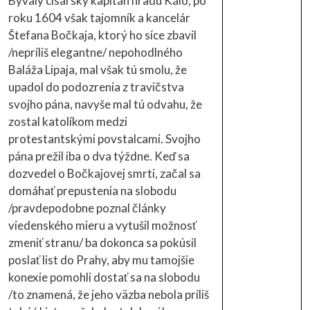
Bývalý cisársky kapitán hradu Káló, po
roku 1604 však tajomník a kancelár
Štefana Bočkaja, ktorý ho síce zbavil
/nepríliš elegantne/ nepohodlného
Baláža Lipaja, mal však tú smolu, že
upadol do podozrenia z travičstva
svojho pána, navyše mal tú odvahu, že
zostal katolíkom medzi
protestantskými povstalcami. Svojho
pána prežil iba o dva týždne. Keď sa
dozvedel o Bočkajovej smrti, začal sa
domáhať prepustenia na slobodu
/pravdepodobne poznal články
viedenského mieru a vytušil možnosť
zmeniť stranu/ ba dokonca sa pokúsil
poslať list do Prahy, aby mu tamojšie
konexie pomohli dostať sa na slobodu
/to znamená, že jeho väzba nebola príliš