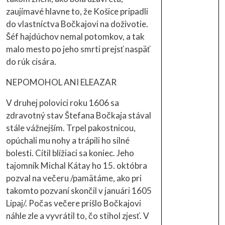
zaujímavé hlavne to, že Košice pripadli
do vlastníctva Bočkajovi na doživotie.
Šéf hajdúchov nemal potomkov, a tak
malo mesto po jeho smrti prejsť naspäť
do rúk cisára.
NEPOMOHOL ANI ELEAZAR
V druhej polovici roku 1606 sa
zdravotný stav Štefana Bočkaja stával
stále vážnejším. Trpel pakostnicou,
opúchali mu nohy a trápili ho silné
bolesti. Cítil blížiaci sa koniec. Jeho
tajomník Michal Kátay ho 15. októbra
pozval na večeru /pamätáme, ako pri
takomto pozvaní skončil v januári 1605
Lipaj/. Počas večere prišlo Bočkajovi
náhle zle a vyvrátil to, čo stihol zjesť. V