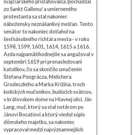
švajčiarskeho prisťahovalca /pochádzal
zo Sankt Gallenu/ a umierneného
protestanta sa stal nakoniec
nábožensky neznášanlivý mešťan. Tento
senátor to nakoniec dotiahol na
šesťnásobného richtára mesta - v roku
1598, 1599, 1601, 1614, 1615 a 1616.
Azda najpamätihodnejšie sa angažoval v
septembri 1619 pri prenasledovaní
katolíkov, čo sa skončilo umučením
Štefana Pongrácza, Melichera
Grodeczkého a Marka Križina, troch
košických mučeníkov, budúcich svätcov,
v kráľovskom dome na Hlavnej ulici. Ján
Lang, muž, ktorý sa stal notárom po
Jánovi Bocatiovi a ktorý viedol súpis
dómskeho majetku, sa nakoniec
vypracoval medzi najvýznamnejších