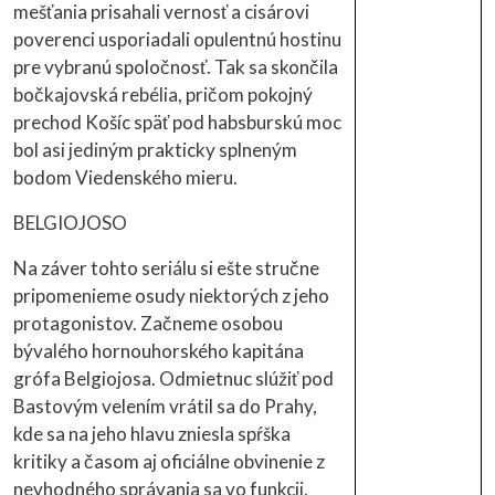
mešťania prisahali vernosť a cisárovi
poverenci usporiadali opulentnú hostinu
pre vybranú spoločnosť. Tak sa skončila
bočkajovská rebélia, pričom pokojný
prechod Košíc späť pod habsburskú moc
bol asi jediným prakticky splneným
bodom Viedenského mieru.
BELGIOJOSO
Na záver tohto seriálu si ešte stručne
pripomenieme osudy niektorých z jeho
protagonistov. Začneme osobou
bývalého hornouhorského kapitána
grófa Belgiojosa. Odmietnuc slúžiť pod
Bastovým velením vrátil sa do Prahy,
kde sa na jeho hlavu zniesla spŕška
kritiky a časom aj oficiálne obvinenie z
nevhodného správania sa vo funkcii,