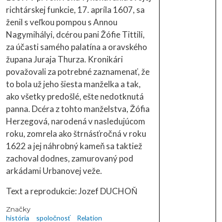
richtárskej funkcie, 17. apríla 1607, sa
ženil s veľkou pompou s Annou
Nagymihályi, dcérou pani Žófie Tittili,
za účasti samého palatína a oravského
župana Juraja Thurza. Kronikári
považovali za potrebné zaznamenať, že
to bola už jeho šiesta manželka a tak,
ako všetky predošlé, ešte nedotknutá
panna. Dcéra z tohto manželstva, Žófia
Herzegová, narodená v nasledujúcom
roku, zomrela ako štrnásťročná v roku
1622 a jej náhrobný kameň sa taktiež
zachoval dodnes, zamurovaný pod
arkádami Urbanovej veže.
Text a reprodukcie: Jozef DUCHOŇ
Značky
história
spoločnosť
Relation