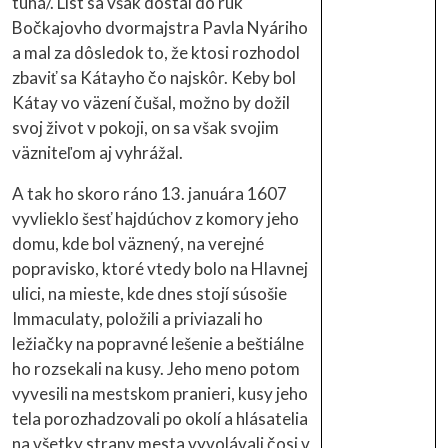
tuhá/. List sa však dostal do rúk
Bočkajovho dvormajstra Pavla Nyáriho
a mal za dôsledok to, že ktosi rozhodol
zbaviť sa Kátayho čo najskôr. Keby bol
Kátay vo väzení čušal, možno by dožil
svoj život v pokoji, on sa však svojim
väzniteľom aj vyhrážal.
A tak ho skoro ráno 13. januára 1607
vyvlieklo šesť hajdúchov z komory jeho
domu, kde bol väznený, na verejné
popravisko, ktoré vtedy bolo na Hlavnej
ulici, na mieste, kde dnes stojí súsošie
Immaculaty, položili a priviazali ho
ležiačky na popravné lešenie a beštiálne
ho rozsekali na kusy. Jeho meno potom
vyvesili na mestskom pranieri, kusy jeho
tela porozhadzovali po okolí a hlásatelia
na všetky strany mesta vyvolávali čosi v