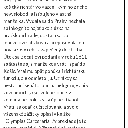
košický richtár vo väzení, kým ho z neho
nevyslobodila ľsťou jeho vlastná
manželka. Vydala sa do Prahy, nechala
sa inkognito najať ako slúžka na
pražskom hrade, dostala sa do
manželovej blízkosti a prepašovala mu
povrazový rebrík zapečený do chleba.
Útek sa Bocatiovi podaril a v roku 1611
sa šťastne aj s manželkou vrátil späť do
Košíc. Vraj mu opäť ponúkali richtársku
funkciu, ale odmietol ju. Už nikdy sa
nestal ani senátorom, ba nefiguruje ani v
zoznamoch širšej volenej obce. Z
komunálnej politiky sa úplne stiahol.
Vrátil sa opäť k učiteľovaniu a svoje
väzenské zážitky opísal v knižke
"Olympias Carceraria" /v preklade je to