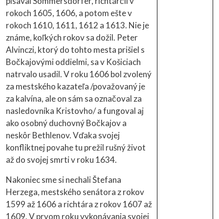
písaval Sommersdorfer, richtárčil v
rokoch 1605, 1606, a potom ešte v
rokoch 1610, 1611, 1612 a 1613. Nie je
známe, koľkých rokov sa dožil. Peter
Alvinczi, ktorý do tohto mesta prišiel s
Bočkajovými oddielmi, sa v Košiciach
natrvalo usadil. V roku 1606 bol zvolený
za mestského kazateľa /považovaný je
za kalvína, ale on sám sa označoval za
nasledovníka Kristovho/ a fungoval aj
ako osobný duchovný Bočkajov a
neskôr Bethlenov. Vďaka svojej
konfliktnej povahe tu prežil rušný život
až do svojej smrti v roku 1634.
Nakoniec sme si nechali Štefana
Herzega, mestského senátora z rokov
1599 až 1606 a richtára z rokov 1607 až
1609. V prvom roku vykonávania svojej