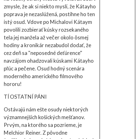
zmysle, že ak si niekto myslí, že Kátayho
poprava je nezaslúžená, postihne ho ten
istý osud. Vdove po Michalovi Kátaym
povolili zozbierať kúsky rozsekaného
tela jej manžela až večer okolo ôsmej
hodiny a kronikár nezabudol dodať, že
cez deň sa "neposedné deťúrence"
navzájom ohadzovali kúskami Kátayho
pľúc a pečene. Osud hodný scenára
moderného amerického filmového
hororu!
TÍ OSTATNÍ PÁNI
Ostávajú nám ešte osudy niektorých
významnejších košických mešťanov.
Prvým, na ktorého sa pozrieme, je
Melchior Reiner. Z pôvodne