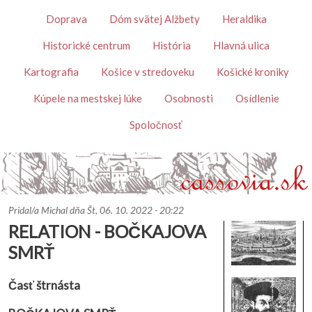
Skočiť na hlavný obsah
Témy
Doprava
Dóm svätej Alžbety
Heraldika
Historické centrum
História
Hlavná ulica
Kartografia
Košice v stredoveku
Košické kroniky
Kúpele na mestskej lúke
Osobnosti
Osídlenie
Spoločnosť
Pridal/a
Michal
dňa
Št, 06. 10. 2022 - 20:22
RELATION - BOČKAJOVA
SMRŤ
Časť štrnásta