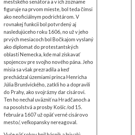
mestského senátora a v ich zozname
figuruje na prvom mieste, bol teda čímsi
ako neoficiálnym podrichtárom. V
rovnakej funkcii bol potvrdený aj
nasledujúceho roku 1606, no už v jeho
prvých mesiacoch bol Bočkajom vyslaný
ako diplomat do protestantských
oblastí Nemecka, kde mal získavať
spojencov pre svojho nového pána. Jeho
misia sa však prezradila a keď
prechádzal územiami princa Henricha
Júlia Brunšvického, zatkli ho a dopravili
do Prahy, ako svojrázny dar cisárovi.
Ten ho nechal uväzniť na Hradčanoch a
na posolstvá a prosby Košíc /od 15.
februára 1607 už opäť verné cisárovo
mesto/, veľkopansky nereagoval.
Vyše päť rokov hnil básnik a bývalý