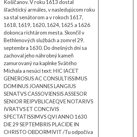
Košičanov. V roku 1613 dostal
šľachtický armáles, v nasledujúcom roku
sa stal senátorom a v rokoch 1617,
1618, 1619, 1620, 1624, 1625 a 1626
dokonca richtárom mesta. Skončil v
Bethlenových službách a zomrel 29.
septembra 1630. Do dnešných dní sa
zachoval jeho náhrobný kameň
zamurovaný na kaplnke Svätého
Michala a nesúci text: HIC IACET
GENEROSUS AC CONSULTISSIMUS
DOMINUS JOANNES LANGIUS
SENATVS CASSOVIENSIS ASSESOR
SENIOR REIPVBLICAEQVE NOTARIVS
IVRATVS ET CONCIVIS
SPECTATISSIMVS QVI ANNO 1630
DIE 29 SEPTEMBRIS PLACIDE IN
CHRISTO OBDORMIVIT /Tu odpočíva