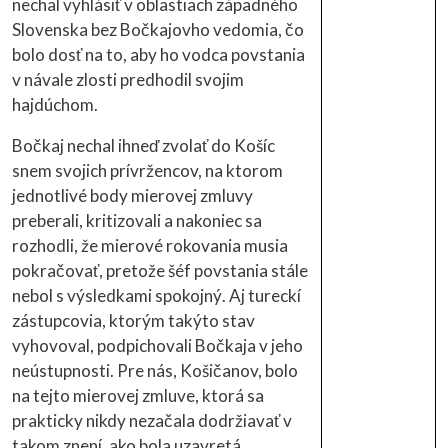
nechal vyhlásiť v oblastiach západného
Slovenska bez Bočkajovho vedomia, čo
bolo dosť na to, aby ho vodca povstania
v návale zlosti predhodil svojim
hajdúchom.
Bočkaj nechal ihneď zvolať do Košíc
snem svojich prívržencov, na ktorom
jednotlivé body mierovej zmluvy
preberali, kritizovali a nakoniec sa
rozhodli, že mierové rokovania musia
pokračovať, pretože šéf povstania stále
nebol s výsledkami spokojný. Aj tureckí
zástupcovia, ktorým takýto stav
vyhovoval, podpichovali Bočkaja v jeho
neústupnosti. Pre nás, Košičanov, bolo
na tejto mierovej zmluve, ktorá sa
prakticky nikdy nezačala dodržiavať v
takom znení, ako bola uzavretá,