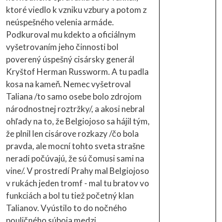
ktoré viedlo k vzniku vzbury a potom z
neúspešného velenia armáde.
Podkuroval mu kdekto a oficiálnym
vyšetrovaním jeho činnosti bol
poverený úspešný cisársky generál
Kryštof Herman Russworm. A tu padla
kosa na kameň. Nemec vyšetroval
Taliana /to samo osebe bolo zdrojom
národnostnej roztržky/, a akosi nebral
ohľady na to, že Belgiojoso sa hájil tým,
že plnil len cisárove rozkazy /čo bola
pravda, ale mocní tohto sveta strašne
neradi počúvajú, že sú čomusi sami na
vine/. V prostredí Prahy mal Belgiojoso
v rukách jeden tromf - mal tu bratov vo
funkciách a bol tu tiež početný klan
Talianov. Vyústilo to do nočného
pouličného súboja medzi