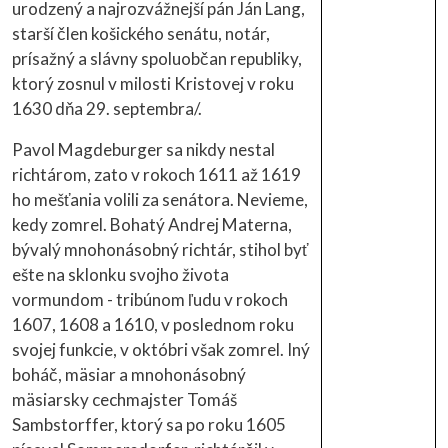
urodzený a najrozvážnejší pán Ján Lang,
starší člen košického senátu, notár,
prísažný a slávny spoluobčan republiky,
ktorý zosnul v milosti Kristovej v roku
1630 dňa 29. septembra/.
Pavol Magdeburger sa nikdy nestal
richtárom, zato v rokoch 1611 až 1619
ho mešťania volili za senátora. Nevieme,
kedy zomrel. Bohatý Andrej Materna,
bývalý mnohonásobný richtár, stihol byť
ešte na sklonku svojho života
vormundom - tribúnom ľudu v rokoch
1607, 1608 a 1610, v poslednom roku
svojej funkcie, v októbri však zomrel. Iný
boháč, mäsiar a mnohonásobný
mäsiarsky cechmajster Tomáš
Sambstorffer, ktorý sa po roku 1605