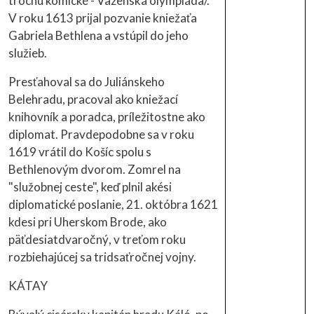
trochu komické - Väzenská olympiáda/.
V roku 1613 prijal pozvanie kniežaťa
Gabriela Bethlena a vstúpil do jeho
služieb.
Presťahoval sa do Juliánskeho
Belehradu, pracoval ako kniežací
knihovník a poradca, príležitostne ako
diplomat. Pravdepodobne sa v roku
1619 vrátil do Košíc spolu s
Bethlenovým dvorom. Zomrel na
"služobnej ceste", keď plnil akési
diplomatické poslanie, 21. októbra 1621
kdesi pri Uherskom Brode, ako
päťdesiatdvaročný, v treťom roku
rozbiehajúcej sa tridsaťročnej vojny.
KÁTAY