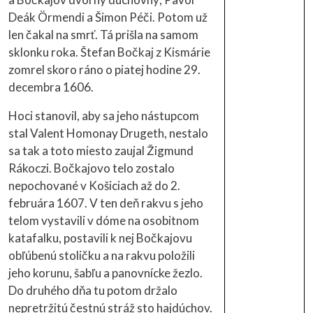
Deák Örmendi a Šimon Péči. Potom už
len čakal na smrť. Tá prišla na samom
sklonku roka. Štefan Bočkaj z Kismárie
zomrel skoro ráno o piatej hodine 29.
decembra 1606.
Hoci stanovil, aby sa jeho nástupcom
stal Valent Homonay Drugeth, nestalo
sa tak a toto miesto zaujal Žigmund
Rákoczi. Bočkajovo telo zostalo
nepochované v Košiciach až do 2.
februára 1607. V ten deň rakvu s jeho
telom vystavili v dóme na osobitnom
katafalku, postavili k nej Bočkajovu
obľúbenú stoličku a na rakvu položili
jeho korunu, šabľu a panovnícke žezlo.
Do druhého dňa tu potom držalo
nepretržitú čestnú stráž sto hajdúchov.