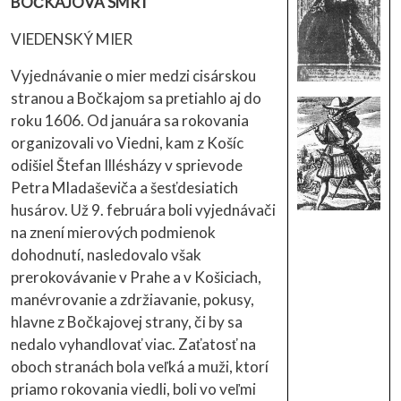
BOČKAJOVA SMRŤ
VIEDENSKÝ MIER
Vyjednávanie o mier medzi cisárskou
stranou a Bočkajom sa pretiahlo aj do
roku 1606. Od januára sa rokovania
organizovali vo Viedni, kam z Košíc
odišiel Štefan Illésházy v sprievode
Petra Mladaševiča a šesťdesiatich
husárov. Už 9. februára boli vyjednávači
na znení mierových podmienok
dohodnutí, nasledovalo však
prerokovávanie v Prahe a v Košiciach,
manévrovanie a zdržiavanie, pokusy,
hlavne z Bočkajovej strany, či by sa
nedalo vyhandlovať viac. Zaťatosť na
oboch stranách bola veľká a muži, ktorí
priamo rokovania viedli, boli vo veľmi