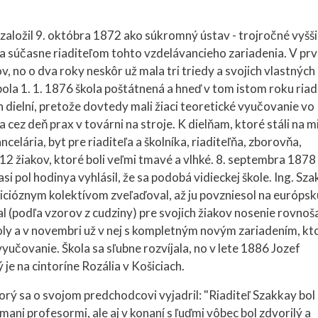
založil 9. októbra 1872 ako súkromný ústav - trojročné vyšš
al sa súčasne riaditeľom tohto vzdelávancieho zariadenia. V p
, no o dva roky neskôr už mala tri triedy a svojich vlastných
ola 1. 1. 1876 škola poštátnená a hneď v tom istom roku riad
 dielní, pretože dovtedy mali žiaci teoretické vyučovanie vo
 cez deň prax v továrni na stroje. K dielňam, ktoré stáli na m
celária, byt pre riaditeľa a školníka, riaditeľňa, zborovňa,
 12 žiakov, ktoré boli veľmi tmavé a vlhké. 8. septembra 1878
 asi pol hodinya vyhlásil, že sa podobá vidieckej škole. Ing. Sz
icióznym kolektívom zveľaďoval, až ju povzniesol na európsk
 (podľa vzorov z cudziny) pre svojich žiakov nosenie rovnoš
oly a v novembri už v nej s kompletným novým zariadením, kt
vyučovanie. Škola sa sľubne rozvíjala, no v lete 1886 Jozef
e na cintoríne Rozália v Košiciach.
rý sa o svojom predchodcovi vyjadril: "Riaditeľ Szakkay bol
mani profesormi, ale aj v konaní s ľuďmi vôbec bol zdvorilý a