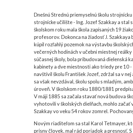
Dnešnú Strednú priemyselnú školu strojnícku 
strojnícke učilište - Ing. Jozef Szakkay a st
školskom roku mala škola zapísaných 19 žiakov
profesorov. Dokonca na žiadosť J. Szakkaya b
kúpil rozľahlý pozemok na výstavbu školských
večerných hodinách v učebni miestnej reálky a
súčasnej školy, bola pribudovaná dielenská kan
kabinety a dve miestnosti ako triedy pre 10 -
navštívil školu František Jozef, zdržal sa v nej
sa však nevzdával, školu spolu s mladým, amb
úroveň. V školskom roku 1880/1881 predpísal
V máji 1885 sa začala stavať nová budova šk
vyhotovili v školských dielňach, mohlo začať 
Szakkay vo veku 54 rokov zomrel. Pochovaný j
Novým riaditeľom sa stal Karol Tetmayer, kto
prísny človek, mal rád poriadok a presnosť. S 