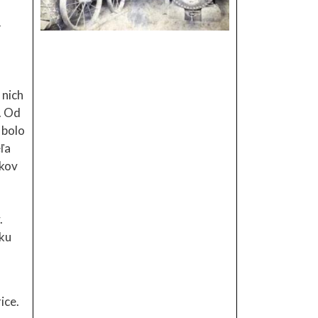
í
 nich
. Od
 bolo
ľa
akov
.
oku
ice.