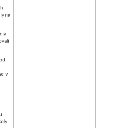
ch
ly na
dia
ovali
 od
e, v
u
koly