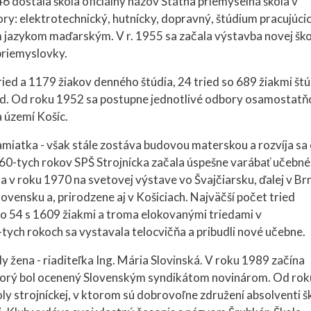
 dostala škola oficiálny názov Štátna priemyselná škola v
ory: elektrotechnický, hutnícky, dopravný, štúdium pracujúci
m jazykom maďarským. V r. 1955 sa začala výstavba novej ško
priemyslovky.
ied a 1179 žiakov denného štúdia, 24 tried so 689 žiakmi štú
ed. Od roku 1952 sa postupne jednotlivé odbory osamostatň
a území Košíc.
miatka - však stále zostáva budovou materskou a rozvíja sa
0-tych rokov SPŠ Strojnícka začala úspešne varábať učebné
v roku 1970 na svetovej výstave vo Švajčiarsku, ďalej v Brn
ovensku a, prirodzene aj v Košiciach. Najväčší počet tried
o 54 s 1609 žiakmi a troma elokovanými triedami v
ch rokoch sa vystavala telocvičňa a pribudli nové učebne.
ly žena - riaditeľka Ing. Mária Slovinská. V roku 1989 začína
 ktorý bol ocenený Slovenským syndikátom novinárom. Od rok
ly strojníckej, v ktorom sú dobrovoľne združení absolventi š