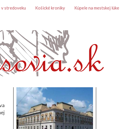
 v stredoveku
Košické kroniky
Kúpele na mestskej lúke
ova
nej