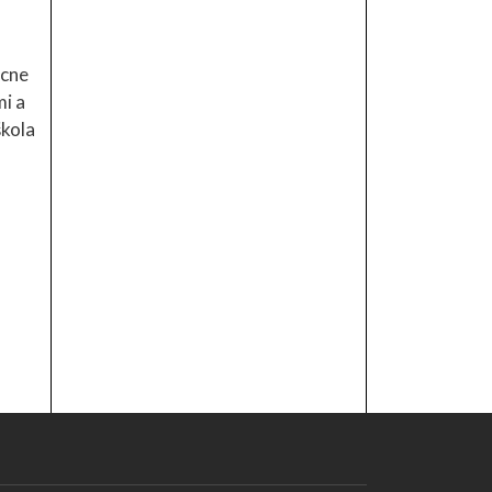
ácne
mi a
škola