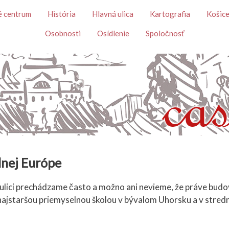
Skočiť na hlavný obsah
é centrum
História
Hlavná ulica
Kartografia
Košice
Osobnosti
Osídlenie
Spoločnosť
ednej Európe
lici prechádzame často a možno ani nevieme, že práve bud
 najstaršou priemyselnou školou v bývalom Uhorsku a v stred