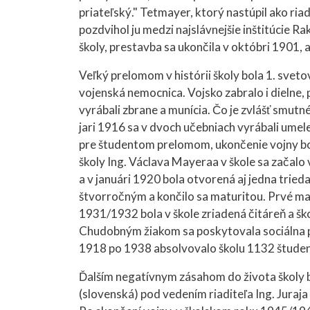
priateľský." Tetmayer, ktorý nastúpil ako ria
pozdvihol ju medzi najslávnejšie inštitúcie R
školy, prestavba sa ukončila v októbri 1901,
Veľký prelomom v histórii školy bola 1. svetov
vojenská nemocnica. Vojsko zabralo i dielne, 
vyrábali zbrane a munícia. Čo je zvlášť smut
jari 1916 sa v dvoch učebniach vyrábali ume
pre študentom prelomom, ukončenie vojny bo
školy Ing. Václava Mayeraa v škole sa začalo 
a v januári 1920 bola otvorená aj jedna tri
štvorročným a končilo sa maturitou. Prvé mat
1931/1932 bola v škole zriadená čitáreň a šk
Chudobným žiakom sa poskytovala sociálna p
1918 po 1938 absolvovalo školu 1132 štude
Ďalším negatívnym zásahom do života školy bo
(slovenská) pod vedením riaditeľa Ing. Juraj