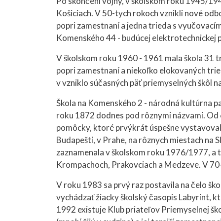
Po skončení vojny, v školskom roku 1945/1946
Košiciach. V 50-tych rokoch vznikli nové odb
popri zamestnaní a jedna trieda s vyučovací
Komenského 44 - budúcej elektrotechnickej 
V školskom roku 1960 - 1961 mala škola 31 tr
popri zamestnaní a niekoľko elokovaných tri
v vzniklo súčasných päť priemyselných škôl n
Škola na Komenského 2 - národná kultúrna pa
roku 1872 dodnes pod rôznymi názvami. Od 6
pomôcky, ktoré prvýkrát úspešne vystavovala 
Budapešti, v Prahe, na rôznych miestach na Sl
zaznamenala v školskom roku 1976/1977, a t
Krompachoch, Prakovciach a Medzeve. V 70-ty
V roku 1983 sa prvý raz postavila na čelo ško
vychádzať žiacky školský časopis Labyrint,
1992 existuje Klub priateľov Priemyselnej ško