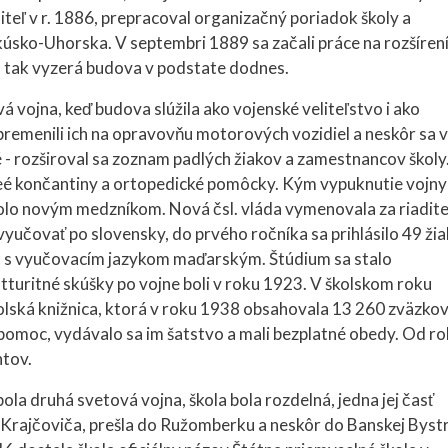
diteľ v r. 1886, prepracoval organizačný poriadok školy a
akúsko-Uhorska. V septembri 1889 sa začali práce na rozšíren
 a tak vyzerá budova v podstate dodnes.
á vojna, keď budova slúžila ako vojenské veliteľstvo i ako
premenili ich na opravovňu motorových vozidiel a neskôr sa v
né - rozširoval sa zoznam padlých žiakov a zamestnancov školy
leé končantiny a ortopedické pomôcky. Kým vypuknutie vojny
lo novým medzníkom. Nová čsl. vláda vymenovala za riadite
vyučovať po slovensky, do prvého ročníka sa prihlásilo 49 ži
eda s vyučovacím jazykom maďarským. Štúdium sa stalo
turitné skúšky po vojne boli v roku 1923. V školskom roku
olská knižnica, ktorá v roku 1938 obsahovala 13 260 zväzkov
omoc, vydávalo sa im šatstvo a mali bezplatné obedy. Od r
ntov.
la druhá svetová vojna, škola bola rozdelná, jedna jej časť
a Krajčoviča, prešla do Ružomberku a neskôr do Banskej Bystr