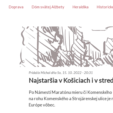
Témy
Doprava
Dóm svätej Alžbety
Heraldika
Historick
Pridal/a
Michal
dňa
So, 15. 10. 2022 - 20:31
Najstaršia v Košiciach i v str
Po Námestí Maratónu mieru či Komenského u
na rohu Komenského a Strojárenskej ulice je
Európe vôbec.