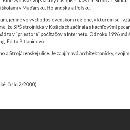
ci. Klub vydáva svoj vlastný časopis s názvom Šrubkár. Škola
 školami v Maďarsku, Holandsku a Poľsku.
eum, jediné vo východoslovenskom regióne, v ktorom sú i vz
me, že SPŠ strojnícka v Košiciach začínala s kachľovými peca
hádza v "priestore" počítačov a internetu. Od roku 1996 má 
Ing. Editu Pitlaničovú.
o a Strojárenskej ulice. Je zaujímavá architektonicky, svojim
ké, číslo 2/2000)