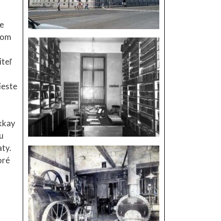
ie
rvom
iteľ
ieste
akkay
u
aty.
oré