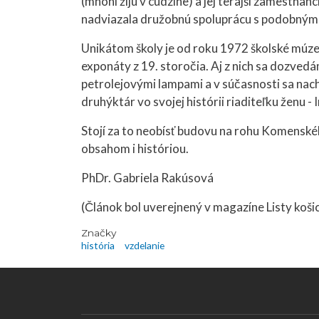
(mnohí žijú v cudzine) a jej terajší zamestnan
nadviazala družobnú spoluprácu s podobnými
Unikátom školy je od roku 1972 školské múz
exponáty z 19. storočia. Aj z nich sa dozvedá
petrolejovými lampami a v súčasnosti sa nac
druhýktár vo svojej histórii riaditeľku ženu - 
Stojí za to neobísť budovu na rohu Komenskéh
obsahom i históriou.
PhDr. Gabriela Rakúsová
(Článok bol uverejnený v magazíne Listy košic
Značky
história
vzdelanie