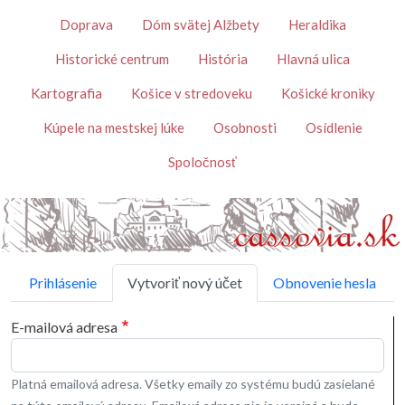
Skočiť na hlavný obsah
Témy
Doprava
Dóm svätej Alžbety
Heraldika
Historické centrum
História
Hlavná ulica
Kartografia
Košice v stredoveku
Košické kroniky
Kúpele na mestskej lúke
Osobnosti
Osídlenie
Spoločnosť
Primárne karty
Prihlásenie
Vytvoriť nový účet
Obnovenie hesla
E-mailová adresa
Platná emailová adresa. Všetky emaily zo systému budú zasielané