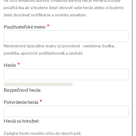
na túto emailovú adresu. Emailová adresa nie je verejná a bude
použitá iba ak si budete želať obnoviť vaše heslo alebo si budete
želať dostávať notifikácie a novinky emailom.
Používateľské meno
Nasledovné špeciálne znaky sú povolené - medzena, bodka,
pomlčka, apostrof, podčiarkovník a zavináč.
Heslo
Bezpečnosť hesla:
Potvrdenie hesla
Heslá sú totožné:
Zadajte heslo nového účtu do oboch polí.