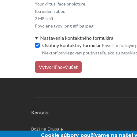
Your virtual face or picture.
Iba jeden súbor.
2 MB limit.
Povolené typy: png gif jpg jpeg.
Nastavenia kontaktného formulára
Osobný kontaktný formulár
Povoliť ostatným 
Niektorí privilegovaní používatelia, ako sú napríkl
Vytvoriť nový účet
Menu v päte
Kontakt
Beží na
Drupale
Cookie súbory používame na našej 