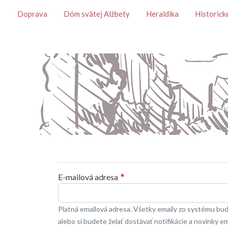
Témy
Doprava
Dóm svätej Alžbety
Heraldika
Historick
Primárne karty
E-mailová adresa
Platná emailová adresa. Všetky emaily zo systému budú
alebo si budete želať dostávať notifikácie a novinky e