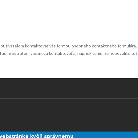
používateľom kontaktovať vás formou osobného kontaktného formulára, v 
ad administrátori, vás môžu kontaktovať aj napriek tomu, že nepovolíte tút
webstránke kvôli správnemu