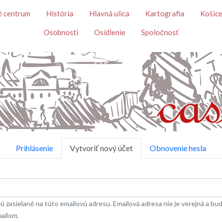
Skočiť na hlavný obsah
é centrum
História
Hlavná ulica
Kartografia
Košice
Osobnosti
Osídlenie
Spoločnosť
Prihlásenie
Vytvoriť nový účet
Obnovenie hesla
 zasielané na túto emailovú adresu. Emailová adresa nie je verejná a bude
mailom.