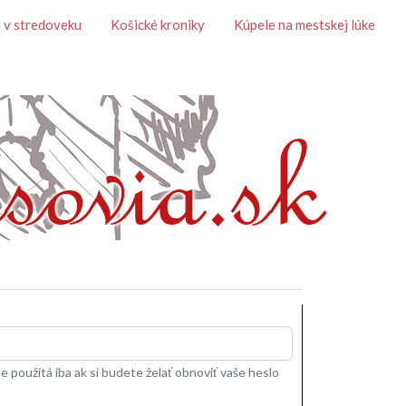
 v stredoveku
Košické kroniky
Kúpele na mestskej lúke
 použitá iba ak si budete želať obnoviť vaše heslo