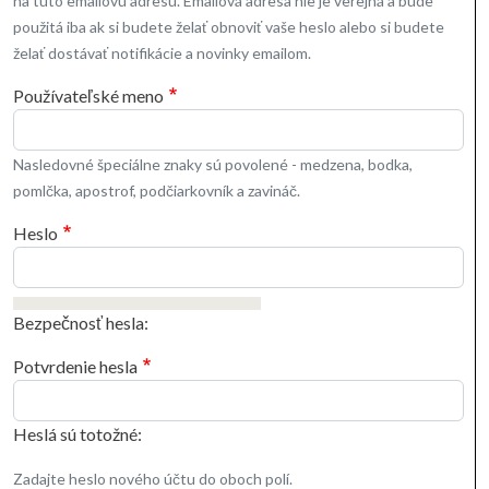
na túto emailovú adresu. Emailová adresa nie je verejná a bude
použitá iba ak si budete želať obnoviť vaše heslo alebo si budete
želať dostávať notifikácie a novinky emailom.
Používateľské meno
Nasledovné špeciálne znaky sú povolené - medzena, bodka,
pomlčka, apostrof, podčiarkovník a zavináč.
Heslo
Bezpečnosť hesla:
Potvrdenie hesla
Heslá sú totožné:
Zadajte heslo nového účtu do oboch polí.