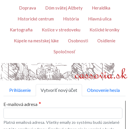
Skočiť na hlavný obsah
Témy
Doprava
Dóm svätej Alžbety
Heraldika
Historické centrum
História
Hlavná ulica
Kartografia
Košice v stredoveku
Košické kroniky
Kúpele na mestskej lúke
Osobnosti
Osídlenie
Spoločnosť
Primárne karty
Prihlásenie
Vytvoriť nový účet
Obnovenie hesla
E-mailová adresa
Platná emailová adresa. Všetky emaily zo systému budú zasielané