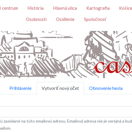
Skočiť na hlavný obsah
é centrum
História
Hlavná ulica
Kartografia
Košice
Osobnosti
Osídlenie
Spoločnosť
Prihlásenie
Vytvoriť nový účet
Obnovenie hesla
 zasielané na túto emailovú adresu. Emailová adresa nie je verejná a bude
mailom.