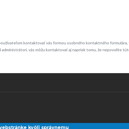
používateľom kontaktovať vás formou osobného kontaktného formulára, v 
ad administrátori, vás môžu kontaktovať aj napriek tomu, že nepovolíte tút
webstránke kvôli správnemu