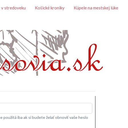
 v stredoveku
Košické kroniky
Kúpele na mestskej lúke
 použitá iba ak si budete želať obnoviť vaše heslo