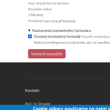
Your virtual face or picture.
Iba jeden súbor.
2 MB limit.
Povolené typy: png gif jpg jpeg.
Nastavenia kontaktného formulára
Osobný kontaktný formulár
Povoliť ostatným 
Niektorí privilegovaní používatelia, ako sú napríkl
Vytvoriť nový účet
Menu v päte
Kontakt
Beží na
Drupale
Cookie súbory používame na našej 