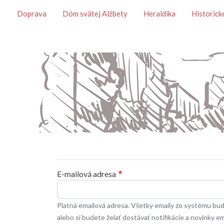
Témy
Doprava
Dóm svätej Alžbety
Heraldika
Historick
Primárne karty
E-mailová adresa
Platná emailová adresa. Všetky emaily zo systému budú
alebo si budete želať dostávať notifikácie a novinky e