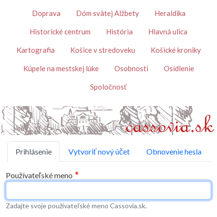
Skočiť na hlavný obsah
Témy
Doprava
Dóm svätej Alžbety
Heraldika
Historické centrum
História
Hlavná ulica
Kartografia
Košice v stredoveku
Košické kroniky
Kúpele na mestskej lúke
Osobnosti
Osídlenie
Spoločnosť
Primárne karty
Prihlásenie
Vytvoriť nový účet
Obnovenie hesla
Používateľské meno
Zadajte svoje používateľské meno Cassovia.sk.