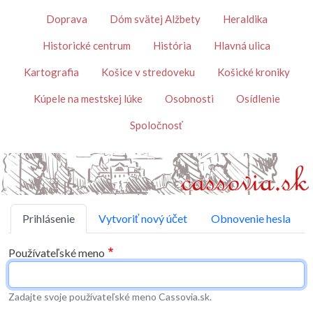
Skočiť na hlavný obsah
Témy
Doprava
Dóm svätej Alžbety
Heraldika
Historické centrum
História
Hlavná ulica
Kartografia
Košice v stredoveku
Košické kroniky
Kúpele na mestskej lúke
Osobnosti
Osídlenie
Spoločnosť
Primárne karty
Prihlásenie
Vytvoriť nový účet
Obnovenie hesla
Používateľské meno
Zadajte svoje používateľské meno Cassovia.sk.