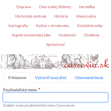
Skočiť na hlavný obsah
Témy
Doprava
Dóm svätej Alžbety
Heraldika
Historické centrum
História
Hlavná ulica
Kartografia
Košice v stredoveku
Košické kroniky
Kúpele na mestskej lúke
Osobnosti
Osídlenie
Spoločnosť
Primárne karty
Prihlásenie
Vytvoriť nový účet
Obnovenie hesla
Používateľské meno
Zadajte svoje používateľské meno Cassovia.sk.