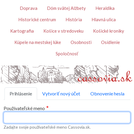
Skočiť na hlavný obsah
Témy
Doprava
Dóm svätej Alžbety
Heraldika
Historické centrum
História
Hlavná ulica
Kartografia
Košice v stredoveku
Košické kroniky
Kúpele na mestskej lúke
Osobnosti
Osídlenie
Spoločnosť
Primárne karty
Prihlásenie
Vytvoriť nový účet
Obnovenie hesla
Používateľské meno
Zadajte svoje používateľské meno Cassovia.sk.